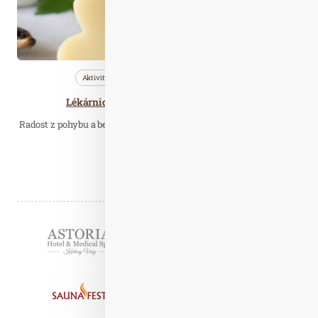
Aktivity
Nezařazené
Wellness…
Lékárnice radí: odhalte osteoporózu včas
Radost z pohybu a bezbolestného života je prioritou každého z nás.
Na to, že pacient trpí…
Číst celý článek
Partneři