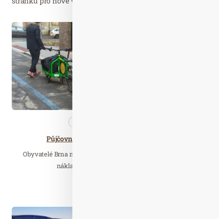
stránku pro nové výsledky...
Bře. 08
2021
Nezařazené
Wellness…
Půjčovna nákladních kol startuje v Brně
Obyvatelé Brna mají od poloviny února možnost vyzkoušet
nákladní kola pro převoz dětí nebo…
Číst celý článek
Čer. 26
2019