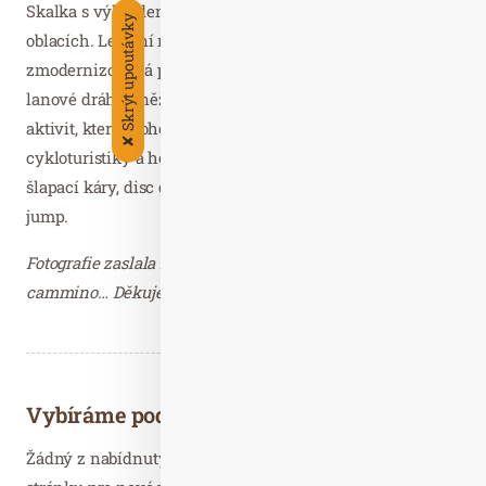
Skalka s výhledem na horské hřebeny i Stezku v
Skrýt upoutávky
oblacích. Letošní novinkou v této oblasti je
zmodernizovaná půjčovna koloběžek na horní stanici
lanové dráhy Sněžník. Půjčovna doplňuje celou řadu
aktivit, které mohou návštěvníci vyzkoušet. Kromě
✘
cykloturistiky a horské turistiky jsou k dispozici také
šlapací káry, disc golf, zážitky v adrenalin parku či bag
jump.
Fotografie zaslala Dagmar Kutilová, PR consultant
cammino… Děkujeme.
Vybíráme podobné články
Žádný z nabídnutých článků vás nezajímá? Aktualizujte