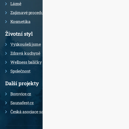
Lázně
Zajímavé procedury
Kosmetika
Životní styl
Vyzkoušeli jsme
Zdravá kuchyně
Wellness balíčky
Společnost
Další projekty
Borovice.cz
Saunafest.cz
Česká asociace saunérů