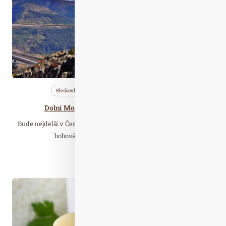
Bleskovky
Nezařazené
Wellness…
Dolní Morava v létě otevře bobovou dráhu,
Bude nejdelší v České republice a druhá nejdelší v Evropě. Nová
bobová dráha na Dolní Moravě otevře…
Číst celý článek
Zář. 26
2023