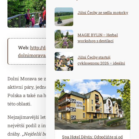
Jižní Čechy ze sedla motorky
MAGIE BYLIN – Herbal
workshop s destilací
Web:
http://dolnimorava.cz
http://hotel-
dolnimorava.cz
Jižní Čechy startují
cyklosezonu 2026 – ideální
destinace pro aktivní
dovolenou
Dolní Morava se zaměřuje převážně na rodiny s dětmi,
aktivní páry, jednodenní výletníky z České republiky i
Polska a také na hosty ubytované v hotelích a chatách v
této oblasti.
Nejzajímavější letošní novinkou, která si vyžádala
největší podíl z investic, je otevření Mamutí horské
dráhy.
„Nejdelší bobová dráha svého druhu v Česku a
Spa Hotel Děvín: Odpočiňte si od
Saunový ráj Holice: Odpočinek a