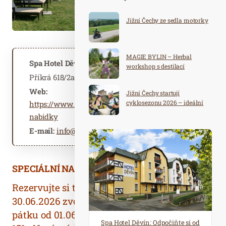
Jižní Čechy ze sedla motorky
MAGIE BYLIN – Herbal
Spa Hotel Děvín
workshop s destilací
Příkrá 618/2a, 353 01 Mariánské Lázně
Web:
Jižní Čechy startují
cyklosezonu 2026 – ideální
https://www.spahoteldevin.cz/cz/specialni-
destinace pro aktivní
nabidky
dovolenou
E-mail:
info@spahoteldevin.cz
SPECIÁLNÍ NABÍDKA: 15% sleva
Rezervujte si tento pobytový balíček do
30.06.2026 zvolte si termín od neděle do
pátku od 01.06. – 31.07.2026 a UŠETŘETE
Spa Hotel Děvín: Odpočiňte si od
Saunový ráj Holice: Odpočinek a