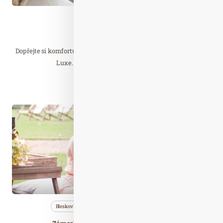
Wellness…
Děvín De Luxe
Dopřejte si komfortu a luxusu v nových a moderních pokojích De
Luxe. Skvělá snídaně, kvalitní víno…
Číst celý článek
Dub. 20
2021
Bleskovky
Cestujeme
Nezařazené