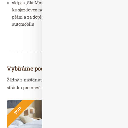
skipas „Ski Mariánky“ – skipas na 3 hodiny, doprava
ke sjezdovce není zahrnuta v ceně pobytu – na Vaše
přání a za doplatek Vám zajistíme taxi či půjčení
automobilu
Vybíráme podobné články
Žádný z nabídnutých článků vás nezajímá? Aktualizujte
stránku pro nové výsledky...
Kvě. 30
2026
TOP