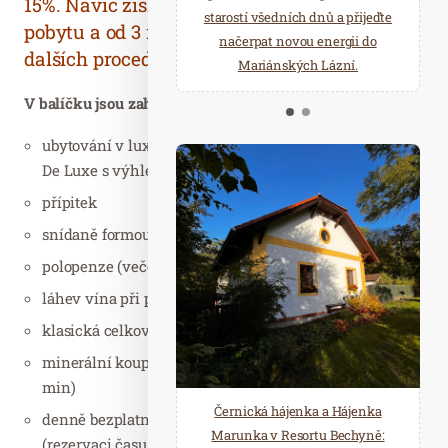
15%. Navíc získáte Limoncello Spritz k
starostí všedních dnů a přijeďte
relaxace v oáze klidu a pohody.
pobytu a od 3 nocí i 20% sleva na dokup
načerpat novou energii do
Několik druhů saun a různé
dalších procedur. Rezervujte nyní!
Mariánských Lázní.
možnosti ochlazení.
V balíčku jsou zahrnuty následující služby (pro osobu):
ubytování v luxusním nově zrekonstruovaném pokoji
De Luxe s výhledem na město
přípitek
snídaně formou bohatého bufetu
polopenze (večeře formou bufetu, bez nápojů)
láhev vína při příjezdu na pokoji (platí pro pokoj)
klasická celková masáž (50 min)
minerální koupel se solí z Mrtvého moře „Lamur“ (20
min)
Černická hájenka a Hájenka
denně bezplatný privátní vstup do hotelové sauny
Marunka v Resortu Bechyně:
(rezervaci času si prosím proveďte na recepci)