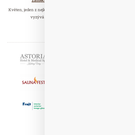
Zámecké pikniky v anglickém parku
Květen, jeden z nejkrásnějších měsíců v zámeckém parku, přímo
vyzývá k piknikům v trávě. Májový čas…
Číst celý článek
Partneři