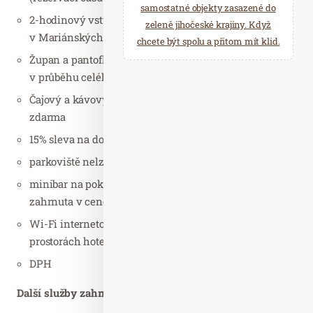
samostatné objekty zasazené do
2-hodinový vstup do městského bazénu
zeleně jihočeské krajiny. Když
v Mariánských Lázních (ca. 150m od hotelu)
chcete být spolu a přitom mít klid.
Župan a pantofle na pokoji zdarma k dispozici
v průběhu celého pobytu
Čajový a kávový set s rychlovarnou konvicí na pokoji
zdarma
15% sleva na dodatečné wellness a léčebné procedury
parkoviště nelze rezervovat, jen dle dostupnosti
minibar na pokoji k dispozici (konzumace není
zahrnuta v ceně)
Wi-Fi internetové připojení na pokoji i ve veřejných
prostorách hotelu zdarma
DPH
Další služby zahrnuté v programu – u pobytu na 3 noci: