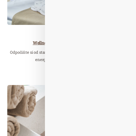
Wellness…
Wellness & Relax s 15% slevou & Léto
Odpočiňte si od starostí všedních dnů a přijeďte načerpat novou
energii do příjemné atmosféry Spa…
Číst celý článek
Čer. 02
2026