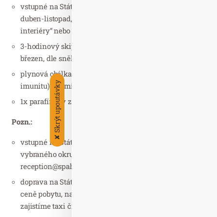
vstupné na Státní zámek Kynžvart (15 km od ML,
duben-listopad, výběr ze dvou okruhů: „Zámecké
interiéry“ nebo „Muzeum a kabinet kuriozit“ )
3-hodinový skipas do „Ski Mariánky“ (prosinec-
březen, dle sněhových podmínek a provozu ski areálu)
plynová obálka (suchá plynová lázeň na krevní oběh a
Skrýt upoutávky
imunitu) (20 min)
1x parafínový zábal – ruce (15 min)
Pozn.:
✘
vstupné na Státní zámek Kynžvart – prosíme o zaslání
vybraného okruhu na email:
reception@spahoteldevin.cz
doprava na Státní zámek Kynžvart není zahrnuta v
ceně pobytu, na Vaše přání a za doplatek Vám
zajistíme taxi či půjčení automobilu