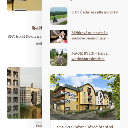
Jižní Čechy ze sedla motorky
Lázně
Wellness…
Spa Hotel DĚVÍN, Mariánské Lázně
Zážitkové saunování a
SPA Hotel Děvín nabízí široký výběr služeb včetně lázeňské léčby
saunové ceremoniály –
pod jednou střechou. Jedinečný…
školení. Nejbližší termín: 31.8.
- 1.9. 2026
MAGIE BYLIN – Herbal
Číst celý článek
workshop s destilací
Dub. 25
2024
Bleskovky
Cestujeme
Lázně
Spa Hotel Děvín: Odpočiňte si od
Saunový ráj Holice: Odpočinek a