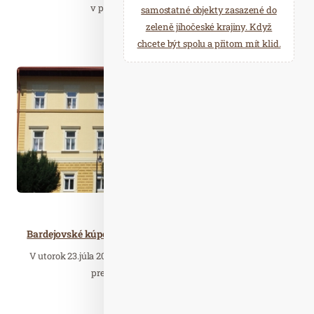
v parní lázni. Hýčkat své tělo i…
samostatné objekty zasazené do
zeleně jihočeské krajiny. Když
Číst celý článek
chcete být spolu a přitom mít klid.
Čer. 29
2020
Cestujeme
Lázně
Bardejovské kúpele otvorili renovovaného PROMINENTA
V utorok 23.júla 2020 v Bardejovských kúpeľoch, a.s., v Balneo
prevádzke slávnostne otvorili…
Číst celý článek