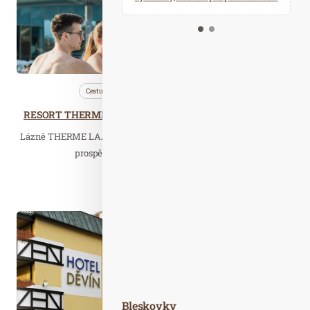
Kalendář událostí
Odebírejte náš newsletter
Kontakt
Cestujeme
Lázně
Wellness…
RESORT THERME LAA – Lázeňská destinace bez jazykové bariéry a stresu z dalekého cestování
Lázně THERME LAA mají co nabídnout: příjemně teplou a zdraví
prospěšnou termální vodu v denních…
Číst celý článek
Bře. 24
2025
Bleskovky