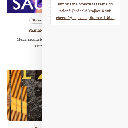
samostatné objekty zasazené do
zeleně jihočeské krajiny. Když
chcete být spolu a přitom mít klid.
Bleskovky
Saunování
Wellness…
SaunaFest 2026: Finále Mistrovství ČR
Mezinárodní festival zážitkového saunování a slavnost
saunového divadla v INFINIT SEN.
Číst celý článek
Dub. 12
2026