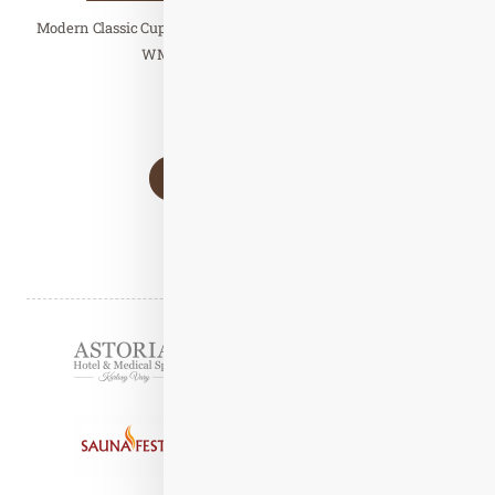
Modern Classic Cup je nová soutěž pořádaná organizací Aufguss
WM, která vzdává hold umění…
Číst celý článek
Stránkování
Načíst další články
1
2
Partneři