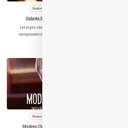
Bleskovky
Saunování
Wellness…
Oslavte Silvestr v luxusu klidu a relaxace!
Letos pro vás Saunový ráj v Holicích opět připravuje
nezapomenutelný silvestrovský večer v saunovém…
Číst celý článek
Říj. 01
2025
Bleskovky
Saunování
Wellness…
Modern Classic Cup – Česká kvalifikace 2025