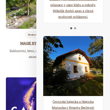
starostí všedních dnů a přijeďte
relaxace v oáze klidu a pohody.
načerpat novou energii do
Několik druhů saun a různé
Mariánských Lázní.
možnosti ochlazení.
Bleskovky
Saunování
Wellness…
MAGIE BYLIN – Herbal workshop s destilací
Exkluzivní, letní, zážitkový workshop nejen pro profesionální
saunéry a pracovníky ve wellness…
Číst celý článek
Dub. 14
2026
Černická hájenka a Hájenka
Marunka v Resortu Bechyně: