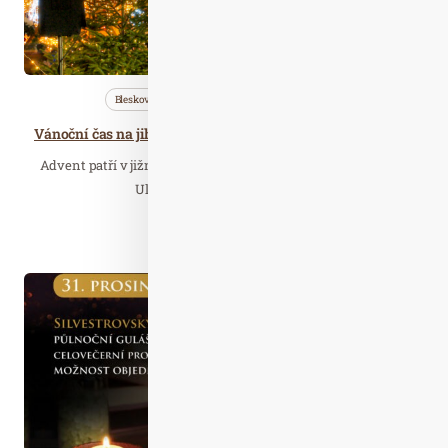
Bleskovky
Cestujeme
Wellness…
Vánoční čas na jihu Čech rozzáří tisíce světýlek. Adventní atmosféru nabídnou města, zámky i zoo.
Advent patří v jižních Čechách mezi nejkrásnější období roku.
Ulice i náměstí se rozsvěcují…
Číst celý článek
Říj. 14
2025