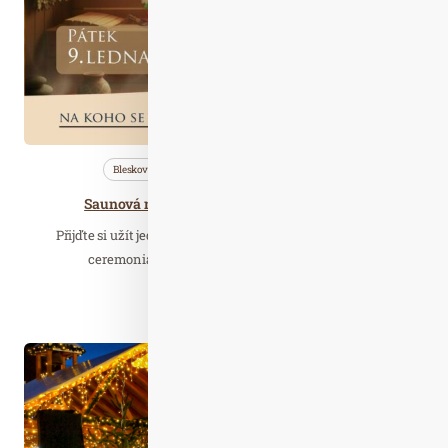
Bleskovky
Saunování
Wellness…
Saunová noc „Napříč kontinenty” 9. 1. 2026
Přijďte si užít jedinečnou saunovou noc, která vás svými
ceremoniály přenese napříč kontinenty – z…
Číst celý článek
Lis. 11
2025