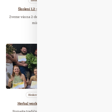
Bleskovky
Profi…
Saunování
Školení L2 – Profi saunový mistr 18. - 19.5.2026
Zveme vás na 2-denní školení pro saunové mistry v obtížnosti
mírně až středně pokročilí, pro…
Číst celý článek
Dub. 05
2026
Bleskovky
Saunování
Wellness…
Herbal workshop: BADSTUE RITUÁLY 15.6.2026
Poznejte tradiční severskou saunu. Vychutnejte sílu bylin,