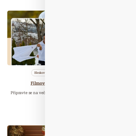
Led. 26
2026
Bleskovky
Saunování
Wellness…
Filmová saunová noc v Saunovém ráji
Připravte se na večer, kdy se sauna promění v kino plné emocí,
vůní a silných příběhů.
Číst celý článek
Pro. 17
2025