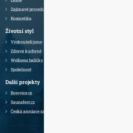
Zajímavé procedury
Kosmetika
Životní styl
Vyzkoušeli jsme
Zdravá kuchyně
Wellness balíčky
Společnost
Další projekty
Borovice.cz
Saunafest.cz
Česká asociace saunérů