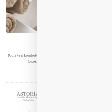
Wellness…
Děvín De Luxe
Dopřejte si komfortu a luxusu v nových a moderních pokojích De
Luxe. Skvělá snídaně, kvalitní víno…
Číst celý článek
Partneři