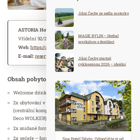
Jižní Čechy ze sedla motorky
ASTORIA Hotel & Medical Spa
MAGIE BYLIN – Herbal
Vřídelní 92/21, 360 01 Karlovy Vary
workshop s destilací
Web:
https://astoria-spa.cz
E-mail:
reservation@astoria-spa.cz
Jižní Čechy startují
cyklosezonu 2026 – ideální
destinace pro aktivní
dovolenou
Obsah pobytového balíčku
Welcome drink
2x ubytování v ASTORIA Hotel & Medical Spa
(centrální komplex ASTORIA nebo depandance Art
Deco WOLKER)
2x snídaně formou bufetu
2x večeře – formou teplého a studeného bufetu
Spa Hotel Děvín: Odpočiňte si od
Saunový ráj Holice: Odpočinek a