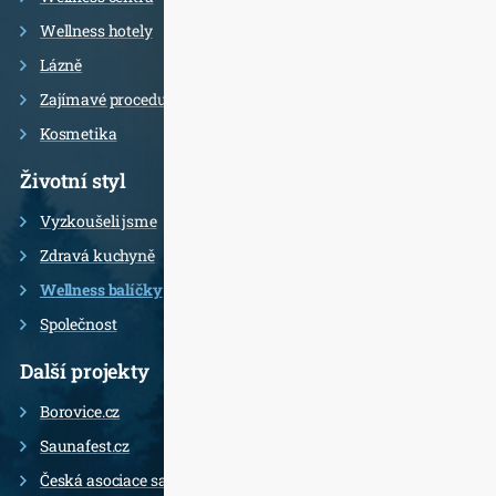
Wellness hotely
Lázně
Zajímavé procedury
Kosmetika
Životní styl
Vyzkoušeli jsme
Zdravá kuchyně
Wellness balíčky
Společnost
Další projekty
Borovice.cz
Saunafest.cz
Česká asociace saunérů