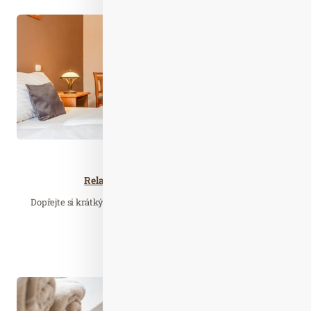
Úno. 15
2026
Wellness…
Relax na 2 noci v hotelu Panská
Dopřejte si krátký, ale intenzivní odpočinek v srdci malebné
Bechyně!
Číst celý článek
Čer. 02
2026