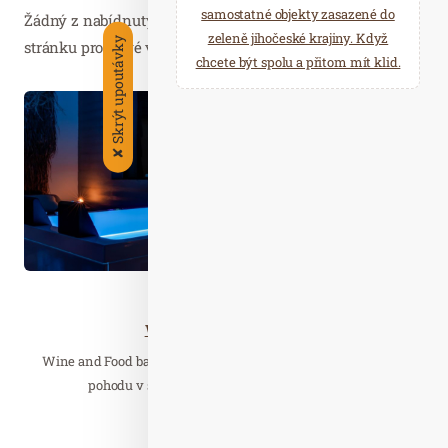
samostatné objekty zasazené do
Žádný z nabídnutých článků vás nezajímá? Aktualizujte
zeleně jihočeské krajiny. Když
Skrýt upoutávky
stránku pro nové výsledky...
chcete být spolu a přitom mít klid.
Čer. 04
2026
✘
Wellness…
Wine & Food v Mikulově
Wine and Food balíček vám nabízí relaxaci ve SKY wellness,
pohodu v soukromé vířivé vaně s výhledem…
Číst celý článek