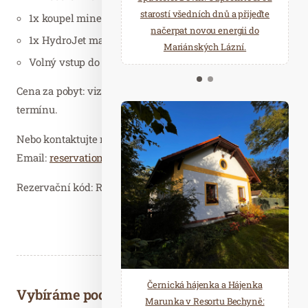
starostí všedních dnů a přijeďte
relaxace v oáze klidu a pohody.
1x koupel minerální perličková
načerpat novou energii do
Několik druhů saun a různé
1x HydroJet masáž
Mariánských Lázní.
možnosti ochlazení.
Volný vstup do bazénu a sauny
Cena za pobyt: viz online rezervace podle zvoleného
termínu.
Nebo kontaktujte rezervační oddělení.
Email:
reservation@astoria-spa.cz
Tel:
353 335 111
.
Rezervační kód: REL1
Černická hájenka a Hájenka
Vybíráme podobné články
Marunka v Resortu Bechyně: