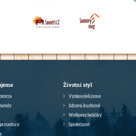
ujeme
Životní styl
centra
Vyzkoušeli jsme
hotely
Zdravá kuchyně
Wellness balíčky
 procedury
Společnost
a