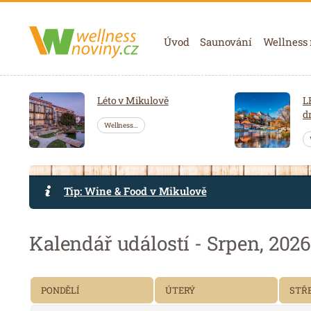
Navigace
Úvod
Saunování
Wellness
Léto v Mikulově
L
d
Wellness…
Tip: Wine & Food v Mikulově
Kalendář událostí - Srpen, 202
PONDĚLÍ
ÚTERÝ
STŘ