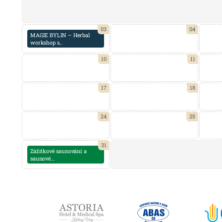
03
04
MAGIE BYLIN – Herbal
workshop s…
10
11
17
18
24
25
31
Zážitkové saunování a
saunové…
Partneři