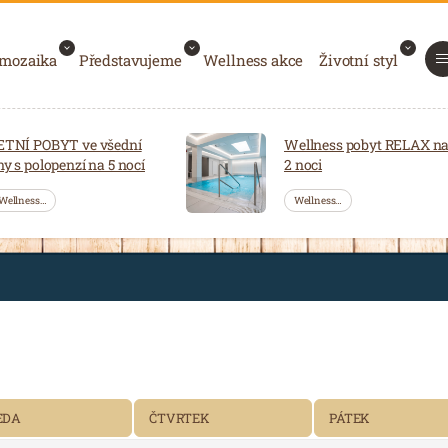
 mozaika
Představujeme
Wellness akce
Životní styl
ETNÍ POBYT ve všední
Wellness pobyt RELAX n
ny s polopenzí na 5 nocí
2 noci
Wellness…
Wellness…
6
EDA
ČTVRTEK
PÁTEK