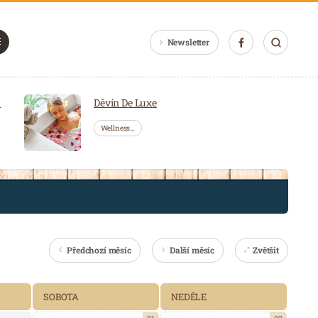
Newsletter
a
Děvín De Luxe
Wellness…
Předchozí měsíc
Další měsíc
Zvětšit
SOBOTA
NEDĚLE