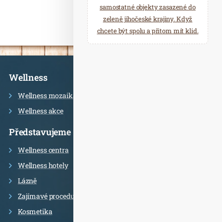
samostatné objekty zasazené do
zeleně jihočeské krajiny. Když
chcete být spolu a přitom mít klid.
Informace
Wellness
Wellness mozaika
Wellness akce
Představujeme
Wellness centra
Wellness hotely
Lázně
Zajímavé procedury
Kosmetika