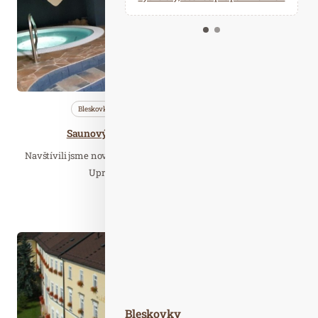
Kalendář událostí
Odebírejte náš newsletter
Kontakt
Bleskovky
Nezařazené
Saunování
Saunový svět Tropicana Hradec Králové
Navštívili jsme nový saunový svět Tropicana v Hradci Králové.
Uprostřed léta jsme relaxovali v…
Číst celý článek
Led. 14
2020
Bleskovky