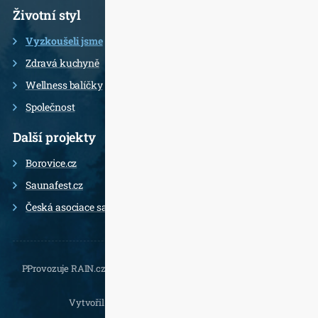
Životní styl
Vyzkoušeli jsme
Zdravá kuchyně
Wellness balíčky
Společnost
Další projekty
Borovice.cz
Saunafest.cz
Česká asociace saunérů
PProvozuje RAIN.cz, Daliborova 22a, 102 00 Praha 10 - Hostivař,
, e-
mail.:
Vytvořil
Jan Doušek
,
Wordpress
a
Leximo
.