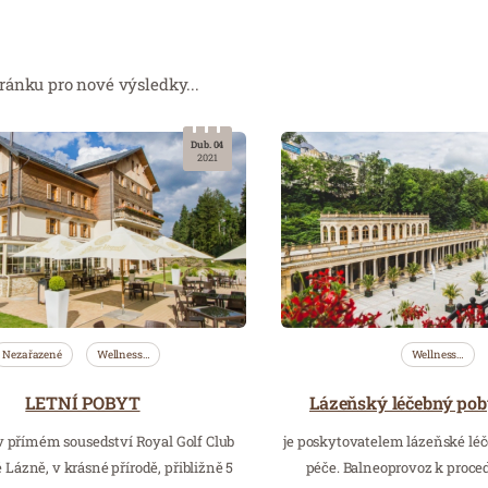
ránku pro nové výsledky...
Dub. 04
2021
Nezařazené
Wellness…
Wellness…
Lázeňský léčebný poby
LETNÍ POBYT
 v přímém sousedství Royal Golf Club
je poskytovatelem lázeňské léč
Lázně, v krásné přírodě, přibližně 5
péče. Balneoprovoz k proc