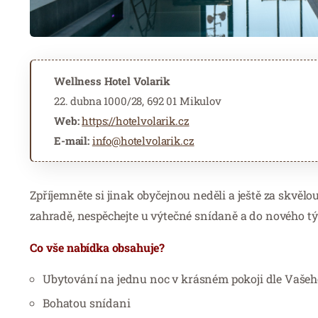
Wellness Hotel Volarik
22. dubna 1000/28, 692 01 Mikulov
Web:
https://hotelvolarik.cz
E-mail:
info@hotelvolarik.cz
Zpříjemněte si jinak obyčejnou neděli a ještě za skvělo
zahradě, nespěchejte u výtečné snídaně a do nového t
Co vše nabídka obsahuje?
Ubytování na jednu noc v krásném pokoji dle Vašeho
Bohatou snídani