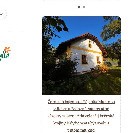
ek
Černická hájenka a Hájenka Marunka
v Resortu Bechyně: samostatné
objekty zasazené do zeleně jihočeské
krajiny. Když chcete být spolu a
přitom mít klid.