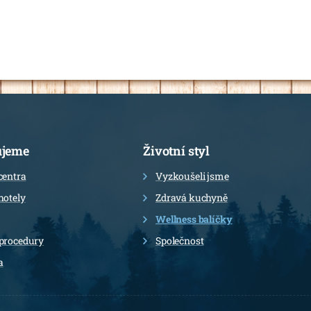
ujeme
Životní styl
centra
Vyzkoušeli jsme
hotely
Zdravá kuchyně
Wellness balíčky
procedury
Společnost
a