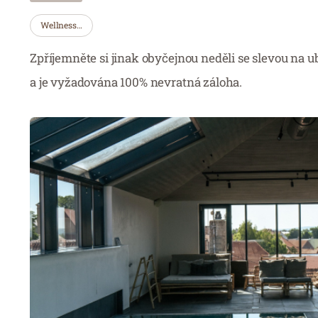
Wellness…
Zpříjemněte si jinak obyčejnou neděli se slevou na u
a je vyžadována 100% nevratná záloha.