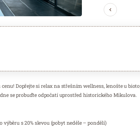
u cenu! Dopřejte si relax na střešním wellness, lenošte u biot
ýdne se probuďte odpočatí uprostřed historického Mikulova.
 výběru s 20% slevou (pobyt neděle – pondělí)