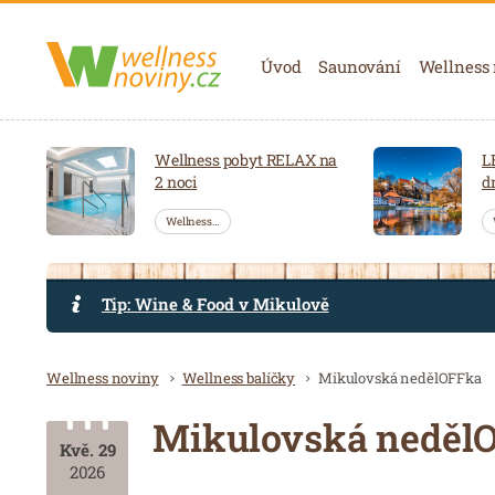
Navigace
Úvod
Saunování
Wellness
Wellness pobyt RELAX na
L
2 noci
d
Wellness…
Tip: Wine & Food v Mikulově
Drobečková navigace
Wellness noviny
Wellness balíčky
Mikulovská nedělOFFka
Mikulovská neděl
Kvě. 29
2026