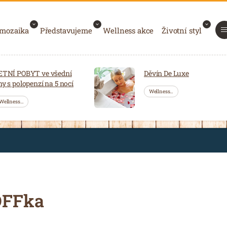
 mozaika
Představujeme
Wellness akce
Životní styl
ETNÍ POBYT ve všední
Děvín De Luxe
ny s polopenzí na 5 nocí
Wellness…
Wellness…
OFFka