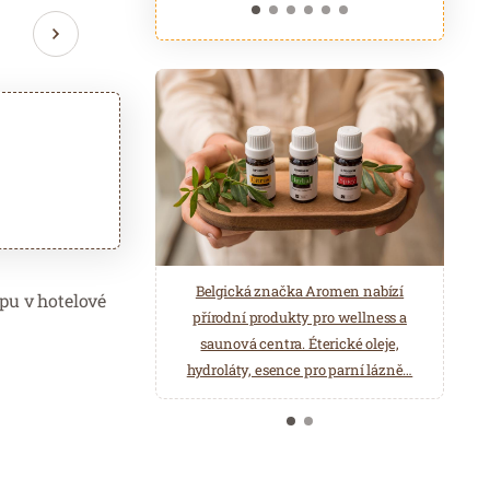
ASTORIA Hotel & Medical Spa je
Belgická značka Aromen nabízí
opu v hotelové
poskytovatelem lázeňské léčebně
přírodní produkty pro wellness a
rehabilitační péče. Odpočiňte si ve
saunová centra. Éterické oleje,
Wellness a Balneo centru.
hydroláty, esence pro parní lázně…