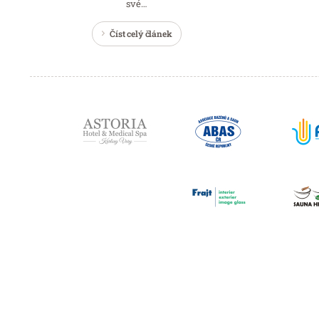
své…
Číst celý článek
Partneři