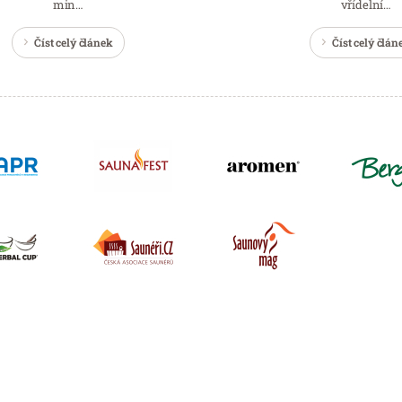
min…
vřídelní…
Číst celý článek
Číst celý člán