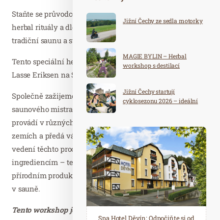
Staňte se průvodcem saunování a naučte se provádět
Jižní Čechy ze sedla motorky
herbal rituály a dlouhé saunové herbal procedury. Zažijte
tradiční saunu a své zkušenosti předejte dál.
MAGIE BYLIN – Herbal
Tento speciální herbal – rituál poprvé v ČR představil
workshop s destilací
Lasse Eriksen na Sauna Herbal Cupu.
Jižní Čechy startují
Společně zažijeme BADSTUE v podání Michala Přeučila,
cyklosezonu 2026 – ideální
saunového mistra, který již řadu let tyto dlouhé rituály
destinace pro aktivní
dovolenou
provádí v různých saunách v ČR. Cestoval po severských
zemích a předá vám zkušenosti a tipy na přípravu a
vedení těchto procedur. Budeme se věnovat jednotlivým
ingrediencím – tedy metličkám, bylinkám a dalším
přírodním produktům – od sběru k přípravě, až po použití
v sauně.
Tento workshop je určen saunérům, saunovým mistrům
Spa Hotel Děvín: Odpočiňte si od
Saunový ráj Holice: Odpočinek a