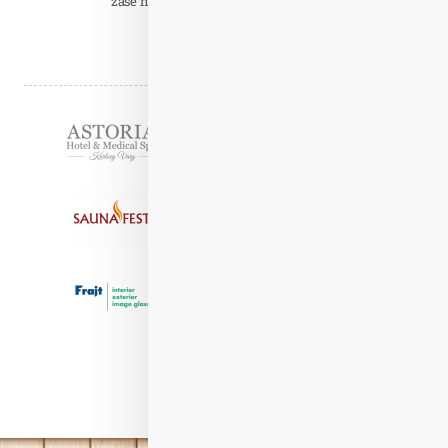
zase najdou v centru prostoru mělký…
Číst celý článek
Partneři