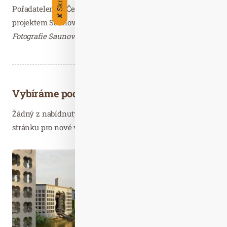
Pořadatelem je Česká asociace saunérů, z.s. v kooperaci s
✘
projektem Saunový mág
RAIN.cz
, s.r.o.
Fotografie Saunový mág – děkujeme.
Vybíráme podobné články
Žádný z nabídnutých článků vás nezajímá? Aktualizujte
stránku pro nové výsledky...
Dub. 25
2024