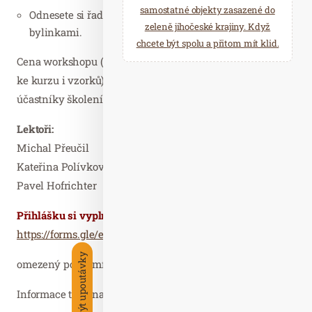
samostatné objekty zasazené do
Odnesete si řadu tipů a triků na práci s metličkami a
zeleně jihočeské krajiny. Když
bylinkami.
chcete být spolu a přitom mít klid.
Cena workshopu (včetně stravování a nápojů, materiálů
ke kurzu i vzorků) je 3.290,- Kč, sleva pro členy ČAS a
účastníky školení L1 a L2 v r.2026.
Lektoři:
Michal Přeučil
Kateřina Polívková, Dobré vůně
Pavel Hofrichter
Přihlášku si vyplníte zde:
https://forms.gle/eEKNNpmhYFGTY1PR9
Skrýt upoutávky
omezený počet míst. Dva roky je kurz vždy plně obsazen.
Informace také na emailu info@sauneri.cz