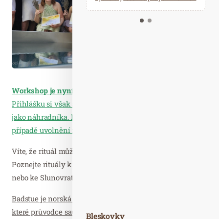
Kalendář událostí
Odebírejte náš newsletter
Kontakt
Workshop je nyní plně OBSAZEN.
Přihlášku si však stále můžete vyplnit a zařadíme vás
jako náhradníka. Budeme vás dále informovat a to i v
případě uvolnění místa nebo vyhlášení dalšího termínu.
Víte, že rituál může trvat hodinu i několik hodin?
Poznejte rituály k různým příležitostem – např. úplňkový
nebo ke Slunovratu.
Badstue je norská sauna. Označují se tak i dlouhé rituály,
které průvodce sauny připravuje pro své hosty.
Bleskovky