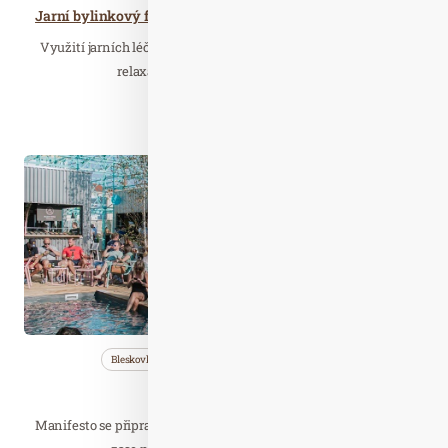
Jarní bylinkový festival v Brně se věnuje očistě těla i mysli
Využití jarních léčivých rostlin, odlehčení jídelníčku, cvičení,
relaxace, péče o mikrobiom kůže……
Číst celý článek
Kvě. 17
2022
Bleskovky
Nezařazené
Wellness…
Manifesto už má léto
Manifesto se připravilo na letní dny právě včas. Návštěvníci už