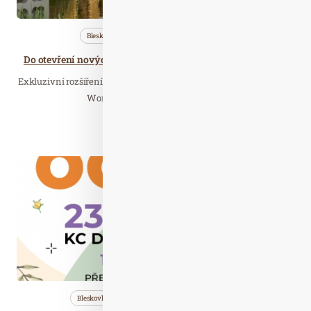
Bleskovky
Cestujeme
Lázně
Do otevření nových Silent Villas v Therme Laa zbývá 100 dní
Exkluzivní rozšíření termálních lázní Laa, resortu VAMED Vitality
World: 2. srpna 2024 se na ploše…
Číst celý článek
Bře. 21
2024
Bleskovky
Nezařazené
Wellness…