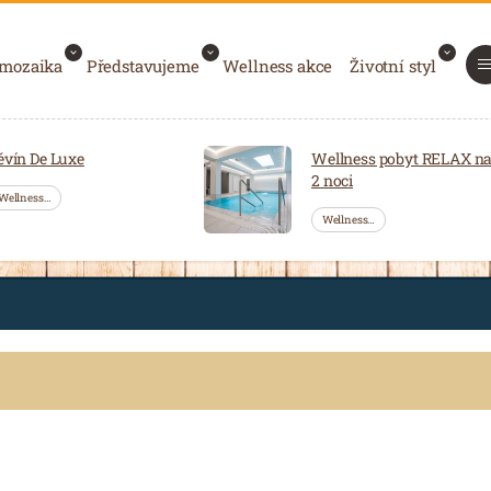
 mozaika
Představujeme
Wellness akce
Životní styl
ěvín De Luxe
Wellness pobyt RELAX n
2 noci
Wellness…
Wellness…