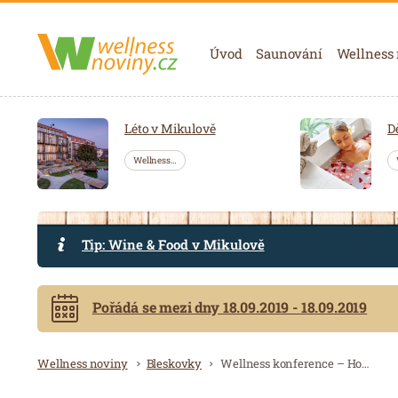
Navigace
Úvod
Saunování
Wellness
Léto v Mikulově
D
Wellness…
Tip: Wine & Food v Mikulově
Pořádá se mezi dny 18.09.2019 - 18.09.2019
Drobečková navigace
Wellness noviny
Bleskovky
Wellness konference – Hotelové wellness & Spa