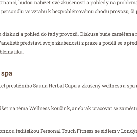
stnanci, budou nabízet své zkušenosti a pohledy na problem
m personálu ve vztahu k bezproblémovému chodu provozu, či
u diskuzi a pohled do řady provozů. Diskuse bude zaměřena 
nelisté představí svoje zkušenosti z praxe a podělí se s pře
oblematiku.
 spa
atel prestižního Sauna Herbal Cupu a zkušený wellness a spa
nášet na téma Wellness koučink, aneb jak pracovat se zaměst
ýkonnou ředitelkou Personal Touch Fitness se sídlem v Londý