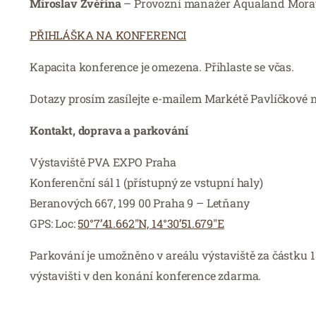
Miroslav Zvěřina
– Provozní manažer Aqualand Mora
PŘIHLÁŠKA NA KONFERENCI
Kapacita konference je omezena. Přihlaste se včas.
Dotazy prosím zasílejte e-mailem Markétě Pavlíčkové 
Kontakt, doprava a parkování
Výstaviště PVA EXPO Praha
Konferenční sál 1 (přístupný ze vstupní haly)
Beranových 667, 199 00 Praha 9 – Letňany
GPS: Loc:
50°7’41.662″N, 14°30’51.679″E
Parkování je umožněno v areálu výstaviště za částku 1
výstavišti v den konání konference zdarma.