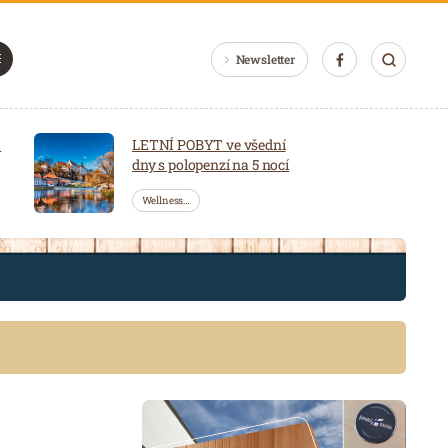
Newsletter
a
LETNÍ POBYT ve všední
dny s polopenzí na 5 nocí
Wellness…