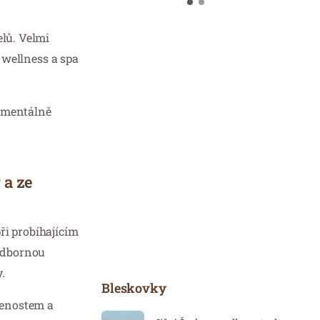
elů. Velmi
 wellness a spa
momentálně
 a ze
ři probíhajícím
 odbornou
.
Bleskovky
šenostem a