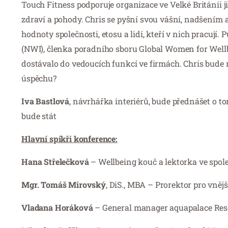
Touch Fitness podporuje organizace ve Velké Británii 
zdraví a pohody. Chris se pyšní svou vášní, nadšením a 
hodnoty společnosti, etosu a lidí, kteří v nich pracuj
(NWI), členka poradního sboru Global Women for Wellbe
dostávalo do vedoucích funkcí ve firmách. Chris bude
úspěchu?
Iva Bastlová
, návrhářka interiérů, bude přednášet o to
bude stát
Hlavní spíkři konference:
Hana Střelečková
– Wellbeing kouč a lektorka ve spol
Mgr. Tomáš Mirovský
, DiS., MBA – Prorektor pro vně
Vladana Horáková
– General manager aquapalace Res