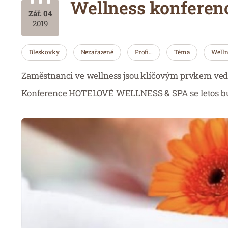
Wellness konferenc
Zář. 04
2019
Bleskovky
Nezařazené
Profi…
Téma
Welln
Zaměstnanci ve wellness jsou klíčovým prvkem ved
Konference HOTELOVÉ WELLNESS & SPA se letos bude