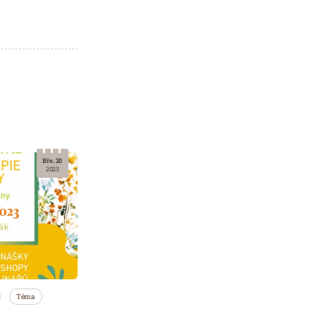
Bře. 20
2023
Téma