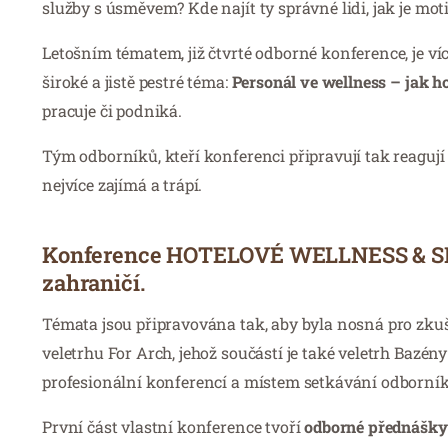
služby s úsměvem? Kde najít ty správné lidi, jak je motiv
Letošním tématem, již čtvrté odborné konference, je ví
široké a jistě pestré téma:
Personál ve wellness – jak ho
pracuje či podniká.
Tým odborníků, kteří konferenci připravují tak reaguj
nejvíce zajímá a trápí.
Konference HOTELOVÉ WELLNESS & SPA p
zahraničí.
Témata jsou připravována tak, aby byla nosná pro zkuš
veletrhu For Arch, jehož součástí je také veletrh Bazé
profesionální konferencí a místem setkávání odborník
První část vlastní konference tvoří
odborné přednášky