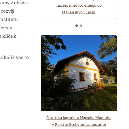
ramy v oblasti
načerpat novou energii do
Několik druhů saun a různé možnosti
rozvíjí
Mariánských Lázní.
ochlazení.
Institutu
ce žen
 klíče k
a kolik vás to
Černická hájenka a Hájenka Marunka
v Resortu Bechyně: samostatné