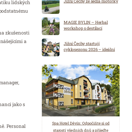
Jižní Čechy ze sedla motorky
atiku lidských
 podstatnému
MAGIE BYLIN – Herbal
workshop s destilací
na zkušenosti
dnášejícími a
Jižní Čechy startují
cyklosezonu 2026 – ideální
destinace pro aktivní
dovolenou
 manager,
nanci jako s
Spa Hotel Děvín: Odpočiňte si od
Saunový ráj Holice: Odpočinek a
ně. Personal
starostí všedních dnů a přijeďte
relaxace v oáze klidu a pohody.