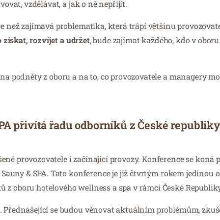
ovat, vzdělávat, a jak o ně nepřijít.
ce než zajímavá problematika, která trápí většinu provozovat
 získat, rozvíjet a udržet
, bude zajímat každého, kdo v oboru
í na podněty z oboru a na to, co provozovatele a managery 
řivítá řadu odborníků z České republiky
ené provozovatele i začínající provozy. Konference se koná p
ny Sauny & SPA. Tato konference je již čtvrtým rokem jedinou
ů z oboru hotelového wellness a spa v rámci České Republiky
. Přednášející se budou věnovat aktuálním problémům, zku