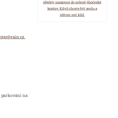
objekty zasazené do zeleně jihočeské
krajiny. Když chcete být spolu a
přitom mít klid.
hter@rain.cz.
e parkování na