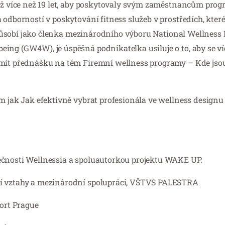
již více než 19 let, aby poskytovaly svým zaměstnancům prog
odborností v poskytování fitness služeb v prostředích, které 
í. Působí jako členka mezinárodního výboru National Wellness 
ing (GW4W), je úspěšná podnikatelka usiluje o to, aby se ví
 mít přednášku na tém Firemní wellness programy – Kde jsou
m jak Jak efektivně vybrat profesionála ve wellness designu 
ečnosti Wellnessia a spoluautorkou projektu WAKE UP.
jší vztahy a mezinárodní spolupráci, VŠTVS PALESTRA
ort Prague