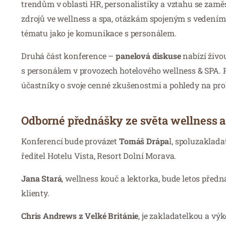
trendům v oblasti HR, personalistiky a vztahu se zamě
zdrojů ve wellness a spa, otázkám spojeným s vedení
tématu jako je komunikace s personálem.
Druhá část konference –
panelová diskuse
nabízí živo
s personálem v provozech hotelového wellness & SPA. Pa
účastníky o svoje cenné zkušenostmi a pohledy na pr
Odborné přednášky ze světa wellness a
Konferencí bude provázet
Tomáš Drápa
l, spoluzaklad
ředitel Hotelu Vista, Resort Dolní Morava.
Jana Stará
, wellness kouč a lektorka, bude letos před
klienty.
Chris Andrews z Velké Británie
, je zakladatelkou a v