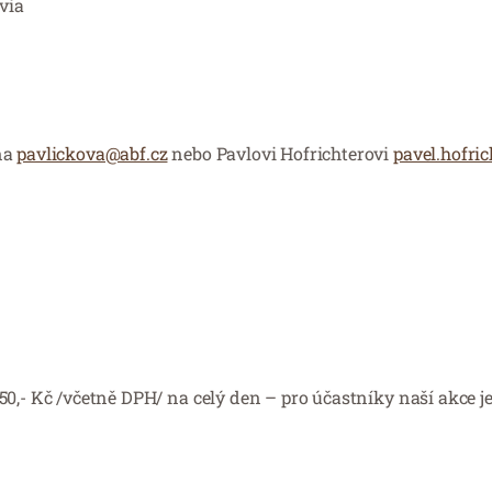
via
na
pavlickova@abf.cz
nebo Pavlovi Hofrichterovi
pavel.hofric
50,- Kč /včetně DPH/ na celý den – pro účastníky naší akce j