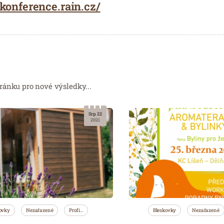
akonference.rain.cz/
ránku pro nové výsledky...
Srp. 22
2021
ovky
Nezařazené
Profi…
Bleskovky
Nezařazené