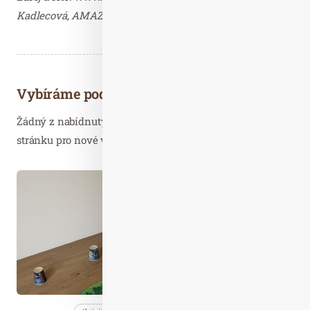
Kadlecová, AMAZE.cz – děkujeme.
Vybíráme podobné články
Žádný z nabídnutých článků vás nezajímá? Aktualizujte
stránku pro nové výsledky...
Lis. 01
2020