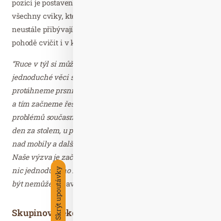
pozici je postaveno celé cvičení Fit Pain Free a provází
všechny cviky, kterých už je dnes více než 400, a další
neustále přibývají. A spousta z nich se dá v naprosté
pohodě cvičit i v kanceláři nebo třeba v kavárně.
“Ruce v týl si můžeme dát kdekoliv a díky této
jednoduché věci se zcela bezděčně narovnáme,
protáhneme prsní svaly, posilujeme svaly mezilopatkové
a tím začneme řešit jeden z největších zdravotních
problémů současné doby – všichni sedíme téměř celý
den za stolem, u počítače, za volantem, v metru, busech,
nad mobily a dalšími elektronickými vymoženostmi.
Naše výzva je začátkem řešení pro všechny a v podstatě
nic jednoduššího než tři cviky na tři minuty denně ani
Skrýt upoutávky
být nemůže,”
uzavírá Hana Toufarová.
Skupinové lekce i individuální konzultace