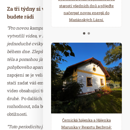
starostí všedních dnů a přijeďte
relaxace v oáze klidu a pohody.
Za tři týdny si vytvoříte pozitivní návyk a cvičit
načerpat novou energii do
Několik druhů saun a různé
budete rádi
Mariánských Lázní.
možnosti ochlazení.
“Pro novou kampaň Dej tomu 3 minuty denně jsme
vytvořili videa, v nichž zájemci najdou vždy tři
jednoduché cviky, které mohou dělat kdekoliv a kdykoliv
během dne. Zlepší si tak své pohybové návyky, držení
těla a pomohou jim odstranit případnou stávající bolest
pohybového aparátu,”
upřesňuje Hana Toufarová s tím, že
zapojení se je velice jednoduché – na
www.rucevtyl.cz
stačí zadat váš email a na ten vám pak zdarma přijde
video obsahující tři cviky a za další tři týdny dorazí ještě i
druhé. Po dalších třech týdnech se pak můžete
rozhodnout, zda budete chtít navázat cviky vyšší
obtížnosti.
Černická hájenka a Hájenka
“Tuto periodicitu jsme vybrali záměrně – pokud člověk
Marunka v Resortu Bechyně: