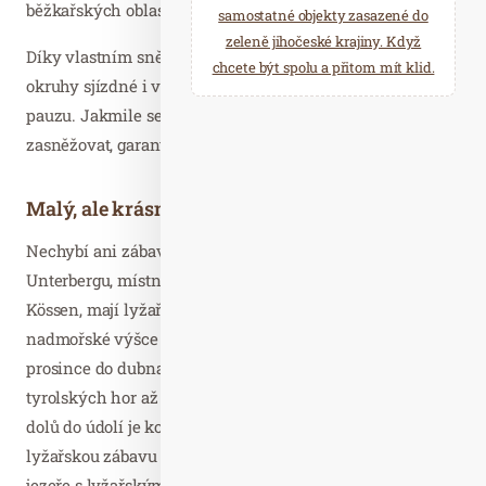
běžkařských oblastí v Rakousku.
samostatné objekty zasazené do
zeleně jihočeské krajiny. Když
Díky vlastním sněžným zařízením jsou dva běžkařské
chcete být spolu a přitom mít klid.
okruhy sjízdné i v případě, kdy si Matka Příroda vezme
pauzu. Jakmile se ochladí natolik, že je možné
zasněžovat, garantujeme, že si tady zaběžkujete!
Malý, ale krásný lyžařský areál
Nechybí ani zábava ze sjezdového lyžování. Na
Unterbergu, místní hoře živého lyžařského střediska
Kössen, mají lyžaři k dispozici rozmanitý areál v
nadmořské výšce 1700 metrů. Sníh tady zaručeně leží od
prosince do dubna s nádherným alpským výhledem od
tyrolských hor až k bavorskému Chiemgau. Celý sjezd
dolů do údolí je kompletně zasněžovaný. Speciální
lyžařskou zábavu nabízí i Walchsee na stejnojmenném
jezeře s lyžařským areálem „Zahmer Kaiser“, jehož 13,5