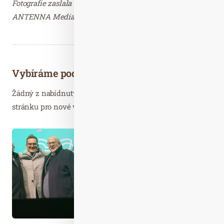
Fotografie zaslala Kateřina Svobodová, kontakt PR ČR,
ANTENNA Media Monitoring s.r.o. – děkujeme.
Vybíráme podobné články
Žádný z nabídnutých článků vás nezajímá? Aktualizujte
stránku pro nové výsledky...
Pro. 11
2025