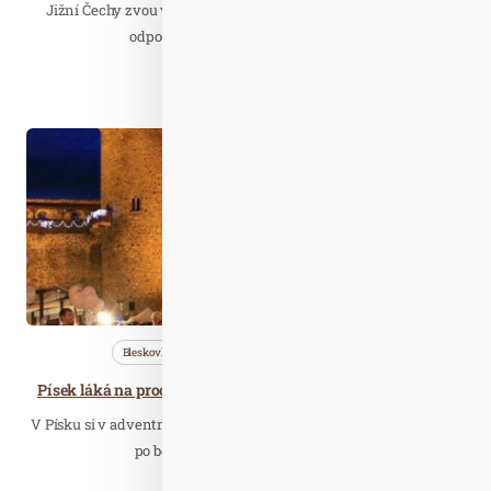
Jižní Čechy zvou všechny milovníky kol, přírody a aktivního
odpočinku na slavnostní zahájení…
Číst celý článek
Pro. 08
2023
Bleskovky
Cestujeme
Nezařazené
Písek láká na procházku po betlémech, ve Strakonicích zazpívá Blanarovičová
V Písku si v adventním čase můžete udělat příjemnou procházku
po betlémech, a ještě za to získat…