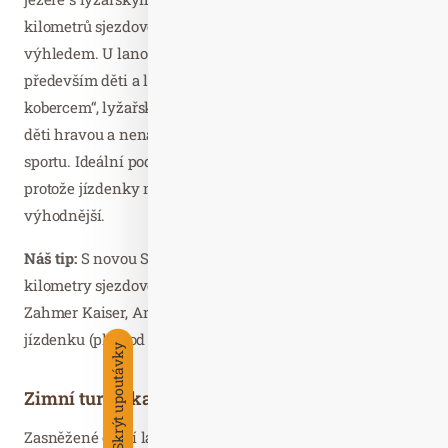
kilometrů sjezdovek vás inspiruje skutečně snovým
výhledem. U lanovky Amberg si na své přijdou
především děti a lyžařští začátečníci. S „kouzelným
kobercem“, lyžařským kolotočem a dětským vlekem se
děti hravou a nenáročnou formou osvojí radosti bílého
sportu. Ideální podmínky tu najdou především rodiny,
protože jízdenky na vleky jsou v Kaiserwinklu pro rodiny
výhodnější.
Náš tip:
S novou SkiCard Kaiserwinkl můžete využít celé
kilometry sjezdovek v lyžařském areálu Hochkössen,
Zahmer Kaiser, Amberglift & Lärchenhoflift na jednu
jízdenku (platí od třech dnů výše).
Skrýt upoutávky
Zimní turistika po tyrolských alpských chatách
Zasněžené okolí láká k fantastickým zimním túrám dolů