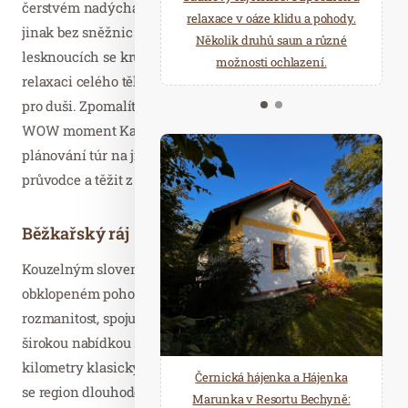
čerstvém nadýchaném novém sněhu, ve kterém byste se
starostí všedních dnů a přijeďte
relaxace v oáze klidu a pohody.
jinak bez sněžnic propadali po kolena, nebo po
načerpat novou energii do
Několik druhů saun a různé
lesknoucích se krustách ledu. Sněžnice vám dopřejí
Mariánských Lázní.
možnosti ochlazení.
relaxaci celého těla od hlavy až k patě, a také odpočinek
pro duši. Zpomalíte a na vlastní kůži pocítíte specifický
WOW moment Kaiserwinklu. Ti, kteří raději přenechají
plánování túr na jiných, mohou kontaktovat místního
průvodce a těžit z jeho zasvěcených znalostí.
Běžkařský ráj
Kouzelným slovem zimy v tyrolském Kaiserwinklu,
obklopeném pohoří Wilder a Zahmer Kaiser, je
rozmanitost, spojující pořádnou špetku zimní idylky s
širokou nabídkou sportovních příležitostí. Se 121
kilometry klasických a 119,5 kilometry bruslařských tratí
Černická hájenka a Hájenka
se region dlouhodobě etabloval jako jedna z vynikajících
Marunka v Resortu Bechyně: