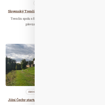
Cestujeme
Společnost
Slovenský Trenčín symbolicky převzal žezlo Evropského hlavního města kultury pro rok 2026.
Trenčín spolu s finským Oulu oficiálně o minulém víkendu
převzaly titul Evropské hlavní město…
Číst celý článek
Kvě. 06
2025
Aktivity
Bleskovky
Cestujeme
Jižní Čechy startují cyklosezonu 2025 – ráj pro aktivní sportovce i rodiny s dětmi