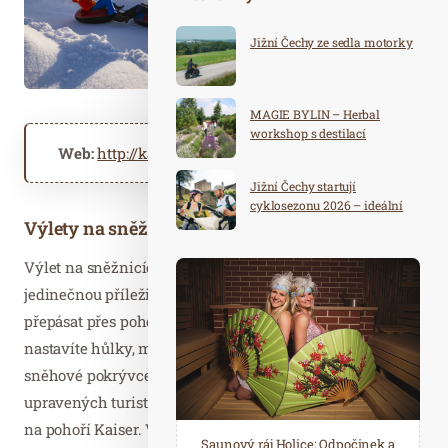
Jižní Čechy ze sedla motorky
MAGIE BYLIN – Herbal
workshop s destilací
Web:
http://kaiserwinkl.com
Jižní Čechy startují
cyklosezonu 2026 – ideální
Výlety na sněžnicích po osamělých stezkách
destinace pro aktivní
dovolenou
Výlet na sněžnicích kouzelnou zimní krajinou nabízí
jedinečnou příležitost, jak si užít zimu. Sněžnice se dají
přepásat přes pohorky nebo zimní boty, a jakmile si
nastavíte hůlky, můžete vyrazit. Najednou kráčíte po
sněhové pokrývce zasněžených luk daleko od
upravených turistických stezek s nádhernými výhledy
na pohoří Kaiser. Vyšlapujete téměř bez námahy po
Spa Hotel Děvín: Odpočiňte si od
Saunový ráj Holice: Odpočinek a