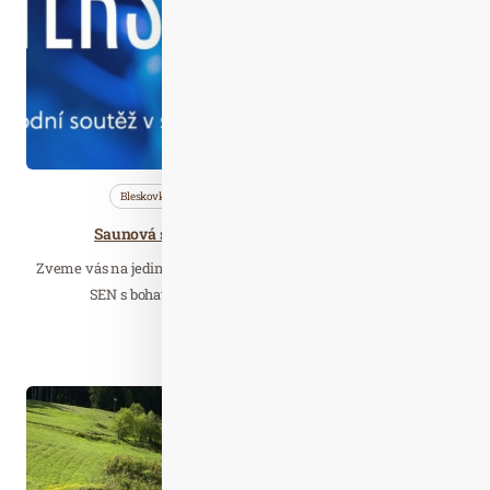
Bleskovky
Nezařazené
Saunování
Saunová soutěž Masters Freestyle Aufguss
Zveme vás na jedinečnou atmosféru v saunovém světě INFINIT
SEN s bohatým soutěžním programem v nové…
Číst celý článek
Čer. 10
2021