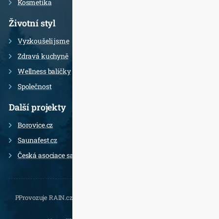
Kosmetika
Životní styl
Vyzkoušeli jsme
Zdravá kuchyně
Wellness balíčky
Společnost
Další projekty
Borovice.cz
Saunafest.cz
Česká asociace saunérů
PProvozuje RAIN.cz, Daliborova 22a, 102 00 Praha 10 - Hostivař,
, e-
mail.: