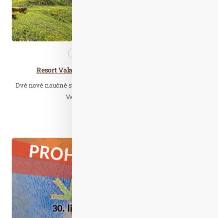
Nezařazené
Wellness…
Resort Valachy otevírá Stezky portáše Maliny,
Dvě nové naučné stezky připravil na letošní léto Resort Valachy
Velké Karlovice. V neděli 13.…
Číst celý článek
Pro. 16
2022