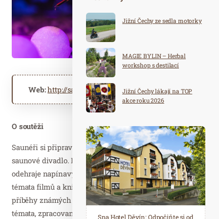
Jižní Čechy ze sedla motorky
MAGIE BYLIN – Herbal
workshop s destilací
Web:
http://saunafest.cz
https://sen.infinit.cz
Jižní Čechy lákají na TOP
akce roku 2026
O soutěži
Saunéři si připravují příběhový saunový ceremoniál,
saunové divadlo. Přímo v sauně se tedy během 15 minut
odehraje napínavý nebo zábavný příběh. Oblíbená jsou
témata filmů a knih, události našich či světových dějin,
příběhy známých osobností nebo skutečná divadelní
témata, zpracovaná na prknech opravdových divadel. To
Spa Hotel Děvín: Odpočiňte si od
Saunový ráj Holice: Odpočinek a