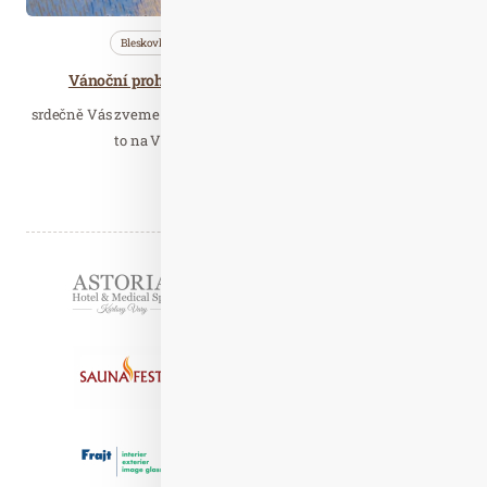
Bleskovky
Nezařazené
Wellness…
Vánoční prohlídky Zámek Nové Město nad Metují
srdečně Vás zveme na poslední zámeckou akci v letošním roce a
to na Vánoční prohlídky zámku, které…
Číst celý článek
Partneři