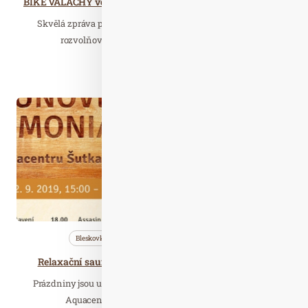
BIKE VALACHY ve Velkých Karlovicích se přece jen uskuteční
Skvělá zpráva pro milovníky cyklistických závodů! Díky
rozvolňování vládních opatření se ohrožený…
Číst celý článek
Zář. 09
2019
Bleskovky
Nezařazené
Saunování
Relaxační saunové ceremoniály v Aquacentru Šutka
Prázdniny jsou u konce a se zářijovými dny se nám opět do
Aquacentra Šutka vrací oblíbené saunové…