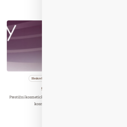
Číst celý článek
Říj. 16
2019
Bleskovky
Nezařazené
Wellness…
Congress of Beauty 2019
Prestižní kosmetický kongres je určen pro profesionály ve světě
kosmetiky a krásy, kosmetičky a…
Číst celý článek