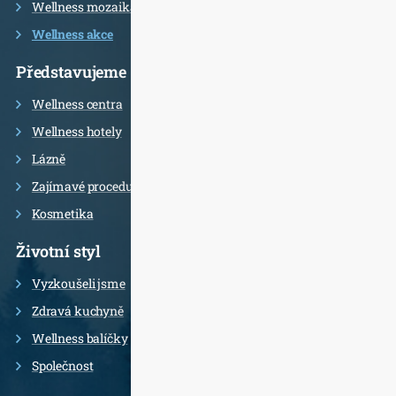
Wellness mozaika
Wellness akce
Představujeme
Wellness centra
Wellness hotely
Lázně
Zajímavé procedury
Kosmetika
Životní styl
Vyzkoušeli jsme
Zdravá kuchyně
Wellness balíčky
Společnost