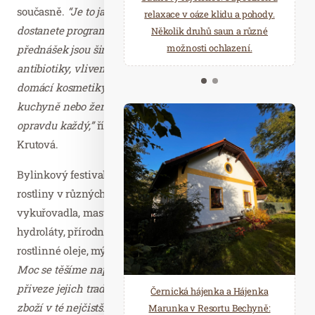
současně.
“Je to jako na hudebním festivalu. U vstupu
starostí všedních dnů a přijeďte
relaxace v oáze klidu a pohody.
dostanete program a vyberete si, co vás zajímá. Témata
načerpat novou energii do
Několik druhů saun a různé
Mariánských Lázní.
možnosti ochlazení.
přednášek jsou široká. Zabývat se budeme rostlinnými
antibiotiky, vlivem vůní a bylin na psychiku, výrobou
domácí kosmetiky, přípravou bylinných pudrů či octů do
kuchyně nebo ženskou bylinnou napářkou. Vybere si
opravdu každý,”
říká hlavní organizátorka festivalu Anna
Krutová.
Bylinkový festival je setkáním lidí, které zajímají léčivé
rostliny v různých podobách. Nabízejí tu čaje,
vykuřovadla, masti, tinktury, sirupy, éterické oleje a
hydroláty, přírodní kosmetiku i čističe do domácnosti,
rostlinné oleje, mýdla.
“Letos chystáme i úplné novinky.
Moc se těšíme například na návštěvu z Japonska, která
přiveze jejich tradiční vůně a vějíře. Na stáncích najdete
Černická hájenka a Hájenka
zboží v té nejčistší přírodní kvalitě. Skvělé je, že si o
Marunka v Resortu Bechyně: