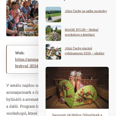
Jižní Čechy ze sedla motorky
MAGIE BYLIN – Herbal
workshop s destilací
Jižní Čechy startují
Web:
cyklosezonu 2026 – ideální
destinace pro aktivní
https://aromaterapieabylinky.cz/bylinkovy-
dovolenou
festival-2024
V areálu najdou návštěvníci šest přednáškových míst,
aromajarmark s čistě přírodními produkty, poradny
bylinářů a aromaterapeutů, tvořivé dílny pro děti, maséry
a další. Program letos láká na více než 40 přednášek a
workshopů, které budou probíhat na několika místech
Spa Hotel Děvín: Odpočiňte si od
Saunový ráj Holice: Odpočinek a