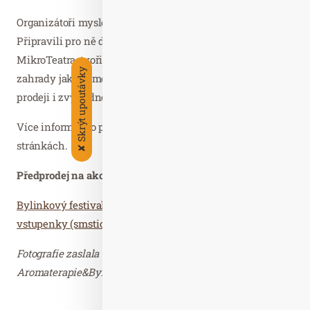
Organizátoři mysleli i na rodiny s malými dětmi.
Připravili pro ně dvě divadelní představení brněnského
MikroTeatra, tvořivé dílny a k tomu atrakce Otevřené
Skrýt upoutávky
zahrady jako je model řeky nebo zvířátka. Nově je v
prodeji i zvýhodněná rodinná vstupenka.
Více informací o programu najdete na internetových
stránkách.
✘
Předprodej na akci najdete na webu:
Bylinkový festival 2024 – Otevřená zahrada – Brno –
vstupenky (smsticket.cz)
Fotografie zaslala Veronika Mikulenka, Škola
Aromaterapie&Bylinky – děkujeme.