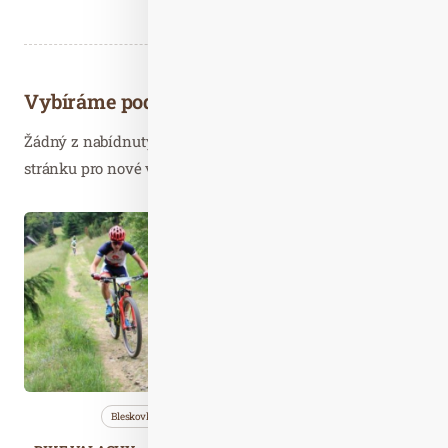
Vybíráme podobné články
Žádný z nabídnutých článků vás nezajímá? Aktualizujte
stránku pro nové výsledky...
Kvě. 31
2021
Bleskovky
Nezařazené
Wellness…