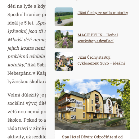
děti na lyže a kdy začít s prvními lekcemi na sněhu.
Jižní Čechy ze sedla motorky
Spodní hranice pro výuku je podle odborníků 3 roky,
ideál je 5 let.
„Spodní hranice, kdy začít s výukou
lyžování, jsou tři roky, ale i to je velmi individuální.
MAGIE BYLIN – Herbal
Mladší děti nemají dostatečnou pohybovou koordinaci a
workshop s destilací
jejich kostra není natolik vyvinutá, aby vždy bez
problémů odolala za jízdy tlakům na kyčle, kolena a
Jižní Čechy startují
cyklosezonu 2026 – ideální
kotníky,“
říká Sabina Kmecová, instruktorka lyžování z
destinace pro aktivní
Nebespánu v Kašperských Horách, která pořádá
dovolenou
lyžařskou školku zaměřenou na učení hrou.
Velmi důležitý je podle ní i mentální, emocionální a
sociální vývoj dítěte. To, které je zvyklé na kolektiv,
většinou nemá problém zařadit se do výuky v lyžařské
školce. Pokud to ale odmítá, počkejte další rok. Jestliže
rádo tráví v zimě čas venku, baví ho běžné pohybové
aktivity, už jezdilo na kole či koloběžce a udrží
Spa Hotel Děvín: Odpočiňte si od
Saunový ráj Holice: Odpočinek a