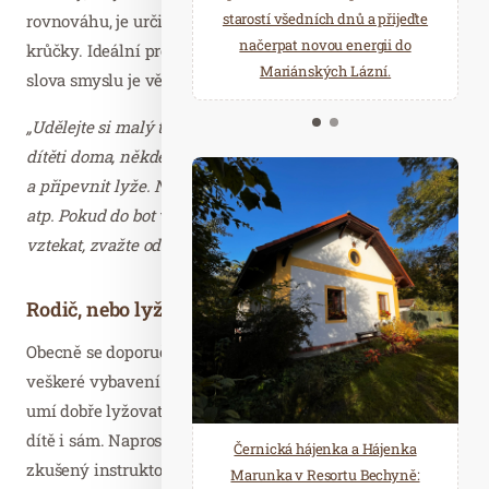
starostí všedních dnů a přijeďte
relaxace v oáze klidu a pohody.
rovnováhu, je určitě dobrým adeptem na první lyžařské
načerpat novou energii do
Několik druhů saun a různé
krůčky. Ideální pro začátek lyžařské výuky v pravém
Mariánských Lázní.
možnosti ochlazení.
slova smyslu je věk pěti let.
„Udělejte si malý test: Než s lyžováním začnete, zkuste
dítěti doma, někde na starém koberci, obout lyžařské boty
a připevnit lyže. Nechte ho dělat krůčky, zvedat nohy
atp. Pokud do bot vůbec nechce nebo se po minutě začne
vztekat, zvažte oddálení výuky.“
Rodič, nebo lyžařská školka?
Obecně se doporučuje výuka v lyžařské školce, která má
veškeré vybavení a zkušené instruktory. Ale pokud rodič
umí dobře lyžovat a zná základní metodiku, může učit
dítě i sám. Naprosto ideální je kombinace obojího –
Černická hájenka a Hájenka
zkušený instruktor a trpělivý rodič. Dítě si ujasní, že
Marunka v Resortu Bechyně: