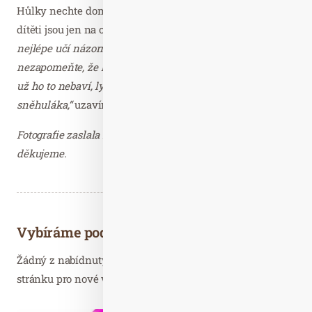
Hůlky nechte doma a na sjezdovkách začněte bez nich,
dítěti jsou jen na obtíž.
„Myslete na to, že dítě se vždy
nejlépe učí názornou ukázkou a mluvte jeho jazykem. A
nezapomeňte, že lyžování je zábava: Když dítě hlásí, že
už ho to nebaví, lyžování přerušte a běžte třeba stavět
sněhuláka,“
uzavírá Štěpánka Štrougalová.
Fotografie zaslala Martina Kadlecová, AMAZE.cz –
děkujeme.
Vybíráme podobné články
Žádný z nabídnutých článků vás nezajímá? Aktualizujte
stránku pro nové výsledky...