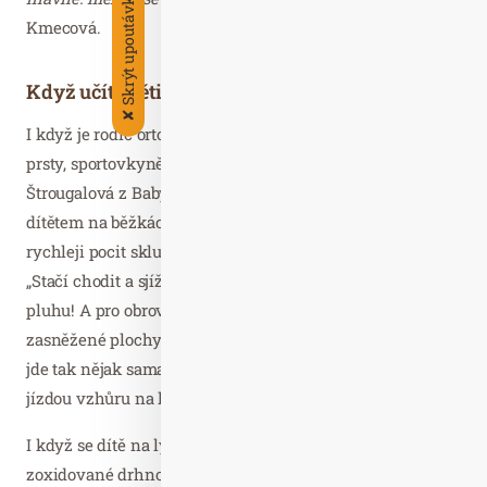
Skrýt upoutávky
Kmecová.
Když učíte děti sami…
✘
I když je rodič ortodoxní sjezdař a na běžkaře se dívá skrz
prsty, sportovkyně a maminka čtyř dětí Štěpánka
Štrougalová z Baby Clubu Juklík doporučuje začít s
dítětem na běžkách. Dostane tak podle ní podstatně
rychleji pocit skluzu a osvojí si předozadní rovnováhu.
„Stačí chodit a sjíždět na běžkách mírné kopce. Bez
pluhu! A pro obrovskou škálu her vám stačí kousek
zasněžené plochy. Legrace si užijete dost a dost a výuka
jde tak nějak sama. Pro začátky volte malé dětské vleky. I
jízdou vzhůru na lyžích dítě trénuje.“
I když se dítě na lyžích teprve učí, má mít namazáno. Na
zoxidované drhnoucí skluznici pocit skluzu nezíská.