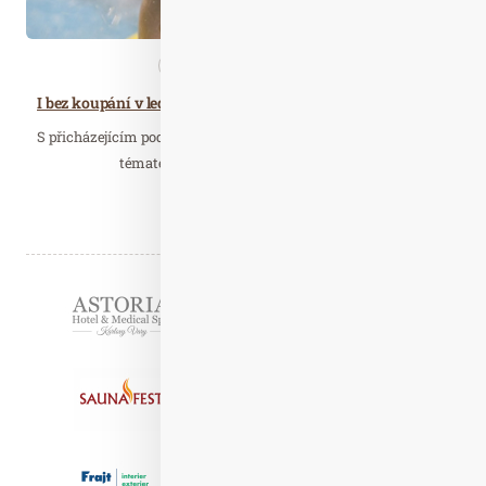
Aktivity
Nezařazené
I bez koupání v ledové vodě můžete žít bez rýmy a otravného nachlazení
S přicházejícím podzimem se stává otužování velmi aktuálním
tématem. Mnoho z rodičů ale v téhle…
Číst celý článek
Partneři