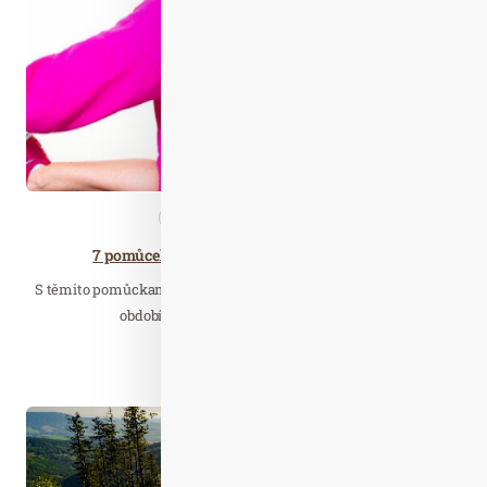
Led. 23
2017
Aktivity
Nezařazené
7 pomůcek, které zlepší váš domácí trénink
S těmito pomůckami můžete efektivně cvičit v každém ročním
období. Sestavili jsme seznam sedmi…
Číst celý článek
Kvě. 10
2023