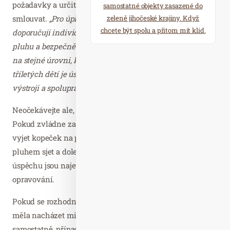
požadavky a určitá disciplína jsou stejné, a bude méně
samostatné objekty zasazené do
smlouvat.
„Pro úplné začátky, zhruba první dvě lekce,
zeleně jihočeské krajiny. Když
chcete být spolu a přitom mít klid.
doporučuji individuální výuku. Jakmile se naučí jet v
pluhu a bezpečně zastavit, může se zařadit do skupinky
na stejné úrovni, kde vzniká přirozená motivace. U
tříletých dětí je úspěchem, když vydrží hodinu ve
výstroji a spolupracují,“
vysvětluje Sabina Kmecová.
Neočekávejte ale, že se za první hodinu naučí lyžovat.
Pokud zvládne za týden, tedy zhruba deset hodin výuky,
vyjet kopeček na provazovém vleku a bezpečně ho
pluhem sjet a dole zastavit, je to vítězství! Cestou k
úspěchu jsou najeté kilometry a trpělivé neustálé
opravování.
Pokud se rozhodnete pro lyžařskou školičku, pak by se
měla nacházet mimo hlavní provoz lyžařského areálu,
samostatně, případně odděleně. Měla by být snadno