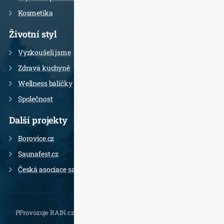
Kosmetika
Životní styl
Vyzkoušeli jsme
Zdravá kuchyně
Wellness balíčky
Společnost
Další projekty
Borovice.cz
Saunafest.cz
Česká asociace saunérů
PProvozuje RAIN.cz, Daliborova 22a, 102 00 Praha 10 - Hostivař,
, e-