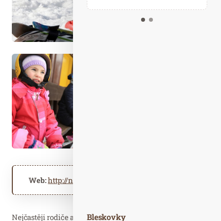
Kalendář událostí
Odebírejte náš newsletter
Kontakt
Web:
http://nebespan.cz
http://juklik.cz
Bleskovky
Nejčastěji rodiče asi řeší, od jakého věku je vhodné stavět