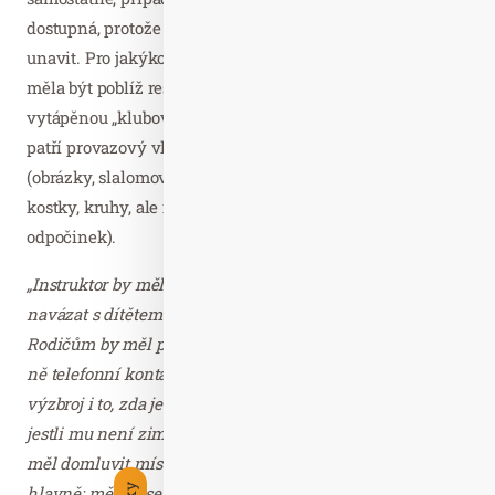
dostupná, protože malé děti se mohou dlouhou cestou
unavit. Pro jakýkoliv případ (toaleta, chladné počasí…) by
měla být poblíž restaurace, chaty nebo mít k dispozici
vytápěnou „klubovnu“. Mezi dnes standardní vybavení
patří provazový vlek, pohyblivý pás a barevné pomůcky
(obrázky, slalomové tyče, podjížděcí branky, barevné
kostky, kruhy, ale i pytle či hranoly na sezení a
odpočinek).
„Instruktor by měl působit mile, vám i dítěti se představit,
navázat s dítětem kontakt, zeptat se na jméno, záliby…
Rodičům by měl podat informace o výuce a vyžádat si na
ně telefonní kontakt. Měl by zkontrolovat lyžařskou
výzbroj i to, zda je dítě dostatečně oblečené, zeptat se ho,
jestli mu není zima či mu něco nechybí. S rodiči by si
měl domluvit místo převzetí dítěte po skončení výuky a
hlavně: měl by se líbit dítěti,“
upozorňuje Sabina