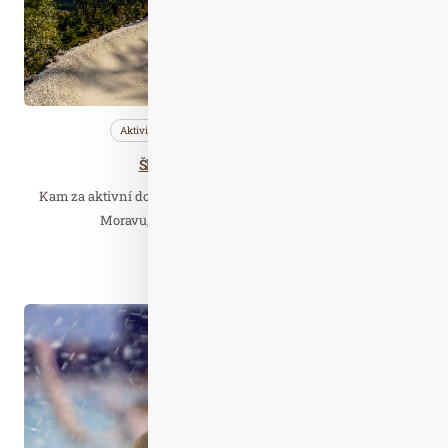
Aktivity
Bleskovky
Cestujeme
Šlápněte do léta na horách!
Kam za aktivní dovolenou pro celou rodinu? Vyrazte na Dolní
Moravu, která láká na zážitky uprostřed…
Číst celý článek
Zář. 17
2019