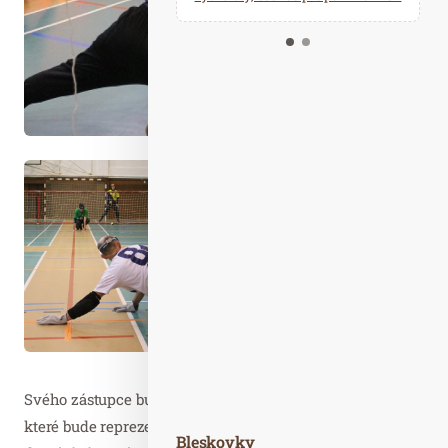
Kalendář událostí
Odebírejte náš newsletter
Kontakt
Svého zástupce bude mít mezi elitní sedmičkou i Česko,
které bude reprezentovat Goalball club Perun. Elitní
Bleskovky