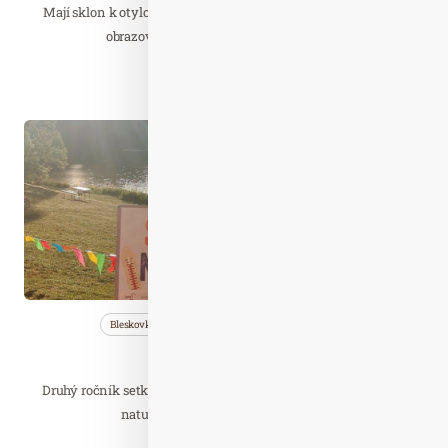
Mají sklon k otylosti a nadváze, jsou lenivé a dostat je ven od
obrazovek je skoro nemožné. Podobná…
Číst celý článek
Srp. 22
2021
Bleskovky
Nezařazené
Saunování
Saunování na Hostíku
Druhý ročník setkání s možností letního saunování přímo na
naturistické pláži na Hostivařské…