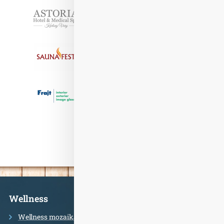
Partneři
Informace
Wellness
Wellness mozaika