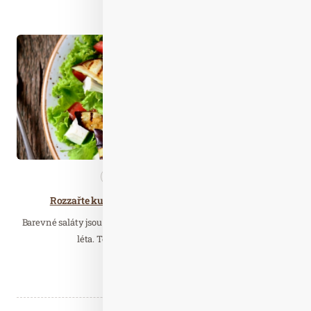
Číst celý článek
Říj. 03
2022
Nezařazené
Zdravá…
Rozzařte kuchyni skvělými podzimními saláty
Barevné saláty jsou pro mnohé z nás spojeny zejména s obdobím
léta. To je ale velká škoda především…
Číst celý článek