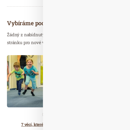
Vybíráme podobné články
Žádný z nabídnutých článků vás nezajímá? Aktualizujte
stránku pro nové výsledky...
Lis. 14
2019
Aktivity
Nezařazené
7 věcí, které pomáhají motivovat děti k pohybu