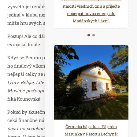
vysvětluje trenérka Perunu Tereza Kounovská. Ta jako
starostí všedních dnů a přijeďte
relaxace v oáze klidu a pohody.
načerpat novou energii do
Několik druhů saun a různé
jediná v klubu nemá zrakový handicap. I díky tomu
Mariánských Lázní.
možnosti ochlazení.
může hru svých svěřenců dirigovat.
Postup! Ale co dál? Hráče čeká nákladná cesta na
evropské finále
Když se Perunu podaří dostat mezi nejlepší trojku, čeká
ho finálový víkend v Lisabonu. Tam postoupí rovněž tři
nejlepší celky ze severní části soutěže.
„Očekávám tam
tým z Belgie, Litvy nebo Ruska. A zda tam budeme my?
Musíme postoupit a pak mít dostatek peněz na cestu,“
říká Kounovská.
Pokud by skutečně vysněný postup vyšel, české hráče
čeká finančně náročná cesta.
„Na jednoho hráče by vyšla
Černická hájenka a Hájenka
účast na podobném turnaji v Portugalsku na 12-13 tisíc
Marunka v Resortu Bechyně:
korun. V tom je započítána cesta i ubytování. Pokud by se