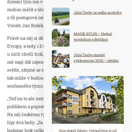
domácí tým má v sestavě samé reprezentanty, jen ti se
mohou měřit s těmi nejlepšími na světě. „Budeme bojovat
Jižní Čechy ze sedla motorky
o tři postupová místa,“ láká diváky do haly pražské
Vinoře Jan Bošek, nejlepší hráč českého výběru.
MAGIE BYLIN – Herbal
Právě na něj si dělá zálusk nejvýše postavený tým
workshop s destilací
Evropy, a tedy i Evropské ligy, Sporting Lisabon. „Už jsem
u nich chvíli hrál, ale je tam velká konkurence. Vím, že o
Jižní Čechy startují
cyklosezonu 2026 – ideální
mě mají dál zájem. Když se na turnaji ukáži v dobrém
destinace pro aktivní
světle, zřejmě se tam vrátím,“ vysvětluje Bošek, který se
dovolenou
tak může v budoucnu stát paradoxně soupeřem svého
současného týmu.
„Teď na to ale nemyslím, chceme uspět před domácím
publikem a poprat se o postupové místo,“ říká razantně.
Na něj českému týmu chybí v celkovém pořadí Evropské
ligy dva body. „Za vítězství v každém zápase jsou body tři,
budeme hrát celkem šest zápasů, takže šance je velká,“
Spa Hotel Děvín: Odpočiňte si od
Saunový ráj Holice: Odpočinek a