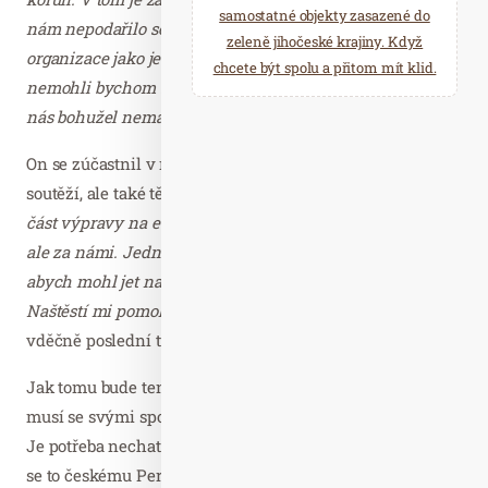
samostatné objekty zasazené do
nám nepodařilo sehnat sponzora nebo oslovit neziskové
zeleně jihočeské krajiny. Když
organizace jako je Světluška nebo Nadace Leontinka,
chcete být spolu a přitom mít klid.
nemohli bychom se zúčastnit. Takovou částku nikdo z
nás bohužel nemá,“
vysvětluje Bošek.
On se zúčastnil v minulosti nejen vrcholných klubových
soutěží, ale také těch na reprezentační úrovni.
„Svaz nám
část výpravy na evropské a světové turnaje platí, část jde
ale za námi. Jednou jsem musel zaplatit 20 tisíc korun,
abych mohl jet na světový šampionát za národní tým.
Naštěstí mi pomohl Metrostav a Světluška,“
popisuje
vděčně poslední turnajový zážitek.
Jak tomu bude tentokrát je zatím ve hvězdách, nyní se
musí se svými spoluhráči nejdříve do finále probojovat.
Je potřeba nechat za sebou čtyři evropské kluby. Povede
se to českému Perunu? Odpověď bude jasná
o víkendu 16.