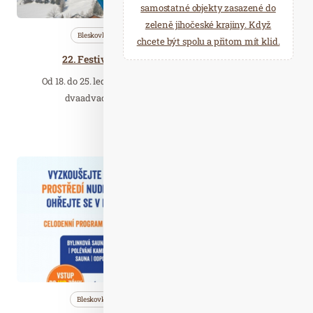
samostatné objekty zasazené do
zeleně jihočeské krajiny. Když
Bleskovky
Nezařazené
Wellness…
chcete být spolu a přitom mít klid.
22. Festival Kaiserwinkl Alpin Ballooning
Od 18. do 25. ledna 2025 proběhne v Kaiserwinklu už po
dvaadvacáté festival alpského balonového…
Číst celý článek
Čer. 09
2020
Bleskovky
Nezařazené
Saunování