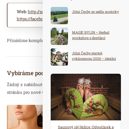
Web:
http://saunafest.cz
Jižní Čechy ze sedla motorky
https://facebook.com/saunafestchampionship/
MAGIE BYLIN – Herbal
workshop s destilací
Přinášíme kompletní program SaunaFestu 2019.
Jižní Čechy startují
cyklosezonu 2026 – ideální
destinace pro aktivní
dovolenou
Vybíráme podobné články
Žádný z nabídnutých článků vás nezajímá? Aktualizujte
stránku pro nové výsledky...
Led. 16
2022
Spa Hotel Děvín: Odpočiňte si od
Saunový ráj Holice: Odpočinek a