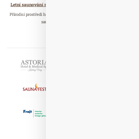
Letní saunování na Hostíku láká na netradiční saunové zážitky
Přírodní prostředí hostivařské pláže v Praze přivítá první setkání
saunérů a nabídne veřejnosti…
Číst celý článek
Partneři