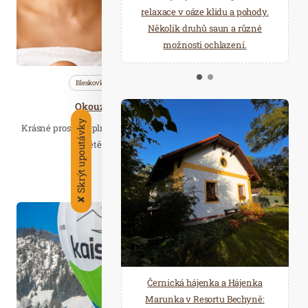
starostí všedních dnů a přijeďte
relaxace v oáze klidu a pohody.
načerpat novou energii do
Několik druhů saun a různé
Mariánských Lázní.
možnosti ochlazení.
Bleskovky
Nezařazené
Saunování
Okouzlující vůně i špičkoví saunéři
Skrýt upoutávky
Krásné prostředí plné nejrůznějších vůní v největším saunovém
světě u nás i ceremoniály v podání…
Číst celý článek
✘
Lis. 28
2024
Černická hájenka a Hájenka
Marunka v Resortu Bechyně: