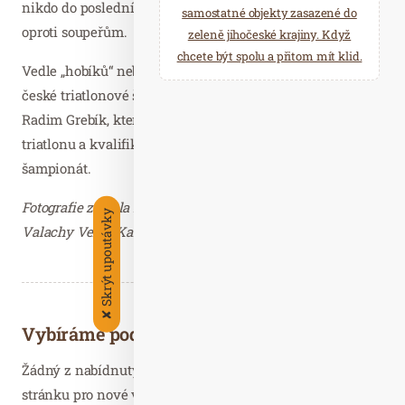
nikdo do poslední chvíle neví, jak si kdo stojí s časem
samostatné objekty zasazené do
oproti soupeřům.
zeleně jihočeské krajiny. Když
chcete být spolu a přitom mít klid.
Vedle „hobíků“ nebudou na startu chybět ani zástupci
české triatlonové špičky. Loňské vítězství bude obhajovat
Radim Grebík, který patří k největším nadějím českého
triatlonu a kvalifikoval se na juniorský světový
šampionát.
Fotografie zaslala Martina Žáčková, PR manažer Resort
Skrýt upoutávky
Valachy Velké Karlovice – děkujeme.
✘
Vybíráme podobné články
Žádný z nabídnutých článků vás nezajímá? Aktualizujte
stránku pro nové výsledky...