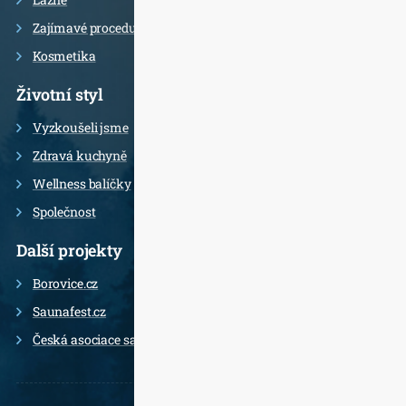
Zajímavé procedury
Kosmetika
Životní styl
Vyzkoušeli jsme
Zdravá kuchyně
Wellness balíčky
Společnost
Další projekty
Borovice.cz
Saunafest.cz
Česká asociace saunérů