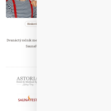
Bleskovky
Nezařazené
Saunování
SaunaFest 2024
Dvanáctý ročník mezinárodního festivalu zážitkového saunování
SaunaFest 2024 zve návštěvníky na to…
Číst celý článek
Partneři