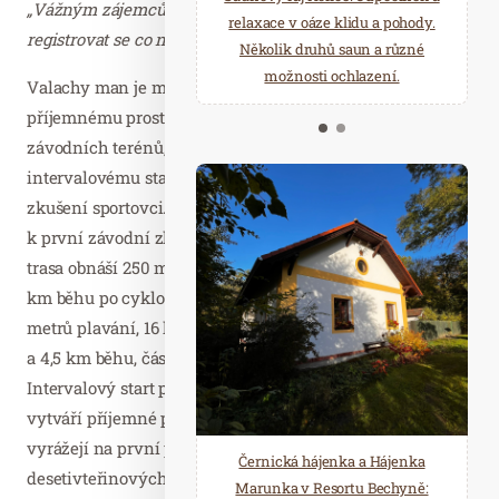
„Vážným zájemcům proto doporučuji neváhat a
starostí všedních dnů a přijeďte
relaxace v oáze klidu a pohody.
registrovat se co nejdřív“
upozornil Vladimír Sušil.
načerpat novou energii do
Několik druhů saun a různé
Mariánských Lázní.
možnosti ochlazení.
Valachy man je mezi sportovci oblíbený díky
příjemnému prostředí vodní nádrže a okolních
závodních terénů, kvalitnímu pořadatelskému servisu,
intervalovému startu a distancím, které zvládnou i méně
zkušení sportovci. Pro mnohé je Valachy man příležitostí
k první závodní zkušenosti s triatlonem. I letos kratší
trasa obnáší 250 metrů plavání, 12 km horského kola a 3,6
km běhu po cyklostezce Bečva, dlouhá trasa zahrnuje 350
metrů plavání, 16 km horského kola v členitějším terénu
a 4,5 km běhu, částečně po stezce a částečně v kopcích.
Intervalový start pak i těm méně zdatným sportovcům
vytváří příjemné podmínky jak na samotném startu, kdy
vyrážejí na první plaveckou disciplínu s v
Černická hájenka a Hájenka
desetivteřinových intervalech, tak i během závodu –
Marunka v Resortu Bechyně: