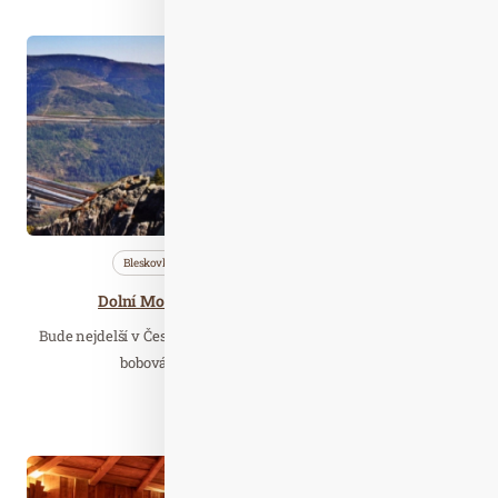
Čer. 26
2019
Bleskovky
Nezařazené
Wellness…
Dolní Morava v létě otevře bobovou dráhu,
Bude nejdelší v České republice a druhá nejdelší v Evropě. Nová
bobová dráha na Dolní Moravě otevře…
Číst celý článek
Lis. 20
2021