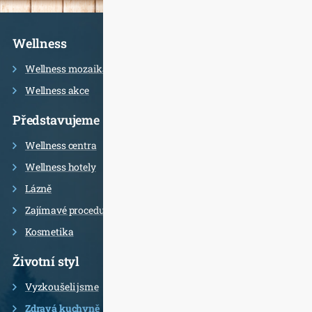
Informace
Wellness
Wellness mozaika
Wellness akce
Představujeme
Wellness centra
Wellness hotely
Lázně
Zajímavé procedury
Kosmetika
Životní styl
Vyzkoušeli jsme
Zdravá kuchyně