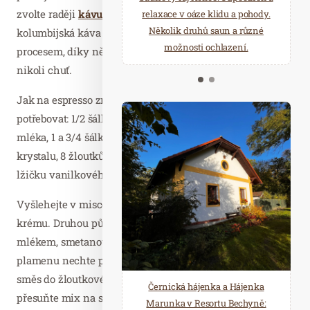
zvolte raději
kávu bez kofeinu
. Chutnat bude například
starostí všedních dnů a přijeďte
relaxace v oáze klidu a pohody.
načerpat novou energii do
Několik druhů saun a různé
kolumbijská káva připravovaná švýcarským mokrým
Mariánských Lázní.
možnosti ochlazení.
procesem, díky němuž se ze zrn vymyje jen kofein –
nikoli chuť.
Jak na espresso zmrzlinu? Na šest porcí budete
potřebovat: 1/2 šálku espressa, 1 a 3/4 šálku plnotučného
mléka, 1 a 3/4 šálku smetany na šlehání, 1 šálek cukru
krystalu, 8 žloutků, zrnka z vanilkového lusku nebo
lžičku vanilkového extraktu.
Vyšlehejte v misce žloutky s půlkou cukru do tekutého
krému. Druhou půlku cukru smíchejte v rendlíku s
mlékem, smetanou, vanilkou a espressem a na středním
plamenu nechte probublat. Postupně zašlehávejte horkou
směs do žloutkového krému, a když se obě směsi spojí,
Černická hájenka a Hájenka
přesuňte mix na sporák a na středním plamenu za
Marunka v Resortu Bechyně: