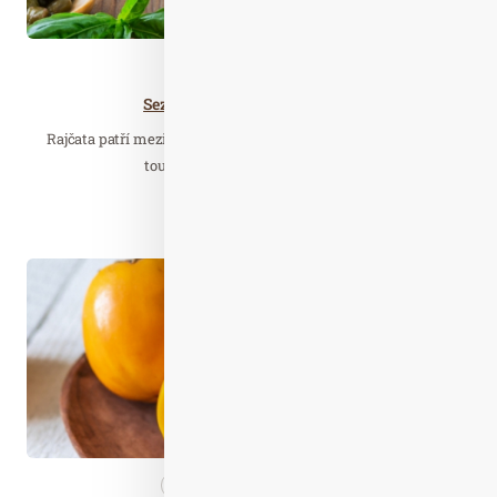
Zdravá…
Sezóna rajčat v plném proudu
Rajčata patří mezi oblíbenou zeleninu, zejména v létě. Pokud
toužíte po tom, abyste si jejich…
Číst celý článek
Lis. 13
2023
Nezařazené
Zdravá…