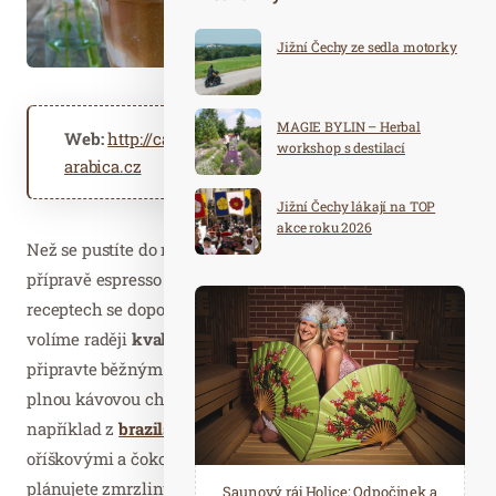
Jižní Čechy ze sedla motorky
MAGIE BYLIN – Herbal
Web:
http://cajova-zahrada.cz
http://kava-
workshop s destilací
arabica.cz
Jižní Čechy lákají na TOP
akce roku 2026
Než se pustíte do receptu, přečtěte si, na co si dát při
přípravě espresso zmrzliny pozor. V mnoha tradičních
receptech se doporučuje příprava z rozpustné kávy. My
volíme raději
kvalitní espresso
, které do zmrzliny
připravte běžným způsobem. Dezert díky tomu získá
plnou kávovou chuť. Zmrzlina bude skvěle chutnat
například z
brazilské kávy Santos
, která se pyšní
oříškovými a čokoládovými tóny bez stop hořkosti. Pokud
plánujete zmrzlinu servírovat celé rodině včetně dětí,
Spa Hotel Děvín: Odpočiňte si od
Saunový ráj Holice: Odpočinek a