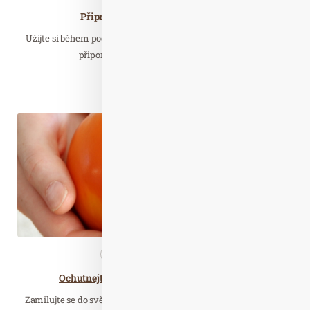
Připravte si lahodné menu z kaki,
Užijte si během podzimních a zimních dnů dobroty, které vám
připomenou léto a dny plné slunce.…
Číst celý článek
Zář. 26
2023
Nezařazené
Zdravá…
Ochutnejte sladký dar podzimu: ovoce kaki
Zamilujte se do svěží, sladké a lahodné chuti kaki! Kaki, známé