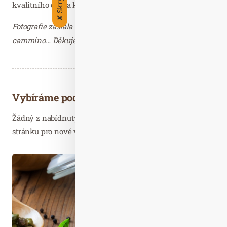
kvalitního čaje a kávy.
✘
Fotografie zaslala Dagmar Kutilová, PR consultant
cammino… Děkujeme.
Vybíráme podobné články
Žádný z nabídnutých článků vás nezajímá? Aktualizujte
stránku pro nové výsledky...
Čer. 09
2025