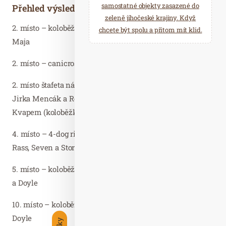
samostatné objekty zasazené do
Přehled výsledků Fitmin týmu
zeleně jihočeské krajiny. Když
2. místo – koloběžka s jedním psem: Marie Ševelová a
chcete být spolu a přitom mít klid.
Maja
2. místo – canicross: Tomáš Jaša a Zulu
2. místo štafeta národů – Tomáš Jaša a Zulu (canicross),
Jirka Mencák a Roxy (bikejoring), Hana Štípalová s
Kvapem (koloběžka)
4. místo – 4-dog rig (kára se 4 psy) – Jiří Mencák a Mick,
Rass, Seven a Storman
5. místo – koloběžka se 2 psy – Michal Ženíšek a Pheena
a Doyle
10. místo – koloběžka s jedním psem – Michal Ženíšek a
Doyle