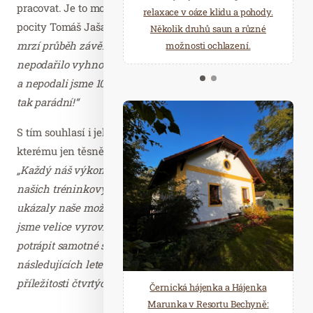
pracovat. Je to motivace, kterou potřebuji,“ hodnotí své
starostí všedních dnů a přijeďte
relaxace v oáze klidu a pohody.
pocity Tomáš Jaša a s lehnou lítostí dodává:
„Trochu mě
načerpat novou energii do
Několik druhů saun a různé
mrzí průběh závěrečné štafety, kdy se nám se Zulem
Mariánských Lázní.
možnosti ochlazení.
nepodařilo vyhnout všem nástrahám hromadného startu
a nepodali jsme 100% výkon. Stříbrná příčka je ovšem i
tak parádní!“
S tím souhlasí i jeho štafetový partner Jiří Mencák,
kterému jen těsně unikla medaile ze spřežení se 4 psy:
„Každý náš výkon pěkně bolel, a to jak na trati, tak i v
našich tréninkových přípravách. Tyto závody nám
ukázaly naše možnosti a obrovský potenciál. Předvedli
jsme velice vyrovnané výkony a kolikrát dokázali
potrápit samotné specialisty daných disciplín. V
následujících letech je náš cíl jasný. Proměňovat takovéto
příležitosti čtvrtých míst v medailové pozice.“
Černická hájenka a Hájenka
Marunka v Resortu Bechyně: