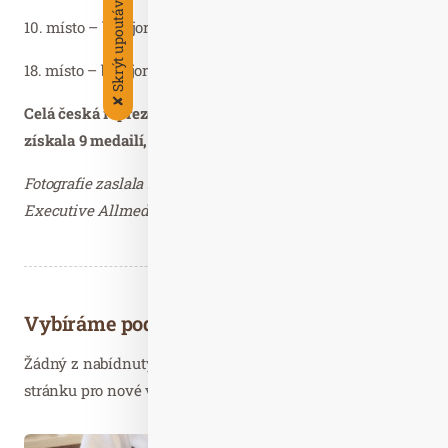
Skrýt upoutávky
10. místo – bikejoring – Jiří Mencák a Roxy
18. místo – bikejoring – Michal Ženíšek a Bodie
✘
Celá česká reprezentace, které se mistrovství zúčastnila,
získala 9 medailí, z toho 4 zlaté, 3 stříbrné a 2 bronzové.
Fotografie zaslala Mgr. Monika Dudková, Account
Executive Allmedia4U s.r.o. – děkujeme.
Vybíráme podobné články
Žádný z nabídnutých článků vás nezajímá? Aktualizujte
stránku pro nové výsledky...
Lis. 19