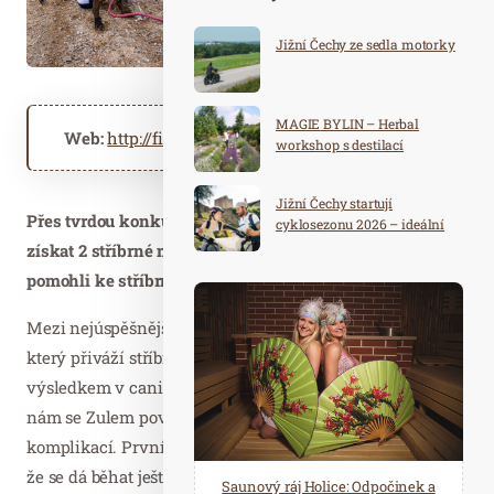
Jižní Čechy ze sedla motorky
MAGIE BYLIN – Herbal
Web:
http://fitmin.cz
workshop s destilací
Jižní Čechy startují
Přes tvrdou konkurenci a nelehké podmínky dokázali
cyklosezonu 2026 – ideální
destinace pro aktivní
získat 2 stříbrné medaile v individuálních kategoriích a
dovolenou
pomohli ke stříbrné medaili z trojčlenné štafety národů.
Mezi nejúspěšnější členy výpravy patří Tomáš Jaša,
který přiváží stříbro z canicrossu a ze štafety národů. „S
výsledkem v canicrossu jsem spokojený a jsem rád, že se
nám se Zulem povedlo ji dokončit bez jakýchkoliv
komplikací. První canicrossař Robinson nám předvedl,
že se dá běhat ještě o dost rychleji, a že máme na čem
Spa Hotel Děvín: Odpočiňte si od
Saunový ráj Holice: Odpočinek a