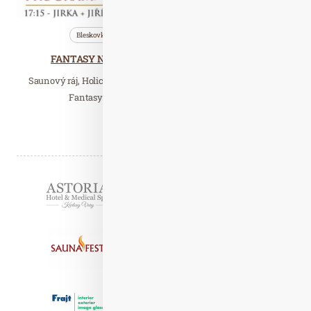
Bleskovky
Nezařazené
Saunování
FANTASY NIGHT – Saunová noc 10. ledna 2025
Saunový ráj, Holice Zveme vás na Saunovou noc ve znamení
Fantasy. Přijďte zažít magickou noc, kde…
Číst celý článek
Partneři