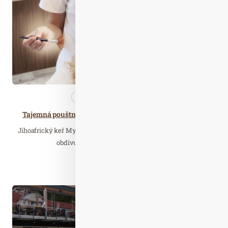
2019
Kosmetika
Nezařazené
Tajemná pouštní rostlina navrací pleti mladistvý vzhled
Jihoafrický keř Myrothamnus Flabellifolia rostoucí v poušti má
obdivuhodné schopnosti – i když ho…
Číst celý článek
Dub. 20
2023