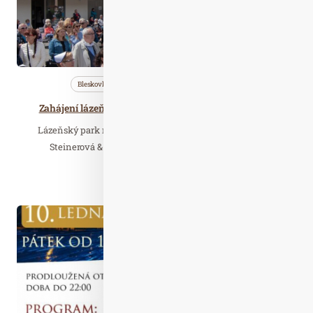
Bleskovky
Nezařazené
Wellness…
Zahájení lázeňské sezóny 2023 v Lázních Jáchymov
Lázeňský park rozezní swingovými melodiemi Kateřina
Steinerová & HER SWING BOYS, na housle zahraje…
Číst celý článek
Pro. 22
2024