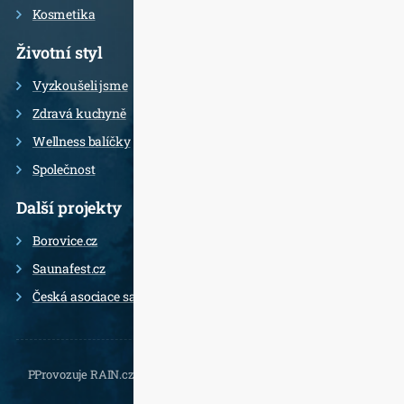
Kosmetika
Životní styl
Vyzkoušeli jsme
Zdravá kuchyně
Wellness balíčky
Společnost
Další projekty
Borovice.cz
Saunafest.cz
Česká asociace saunérů
PProvozuje RAIN.cz, Daliborova 22a, 102 00 Praha 10 - Hostivař,
, e-
mail.: