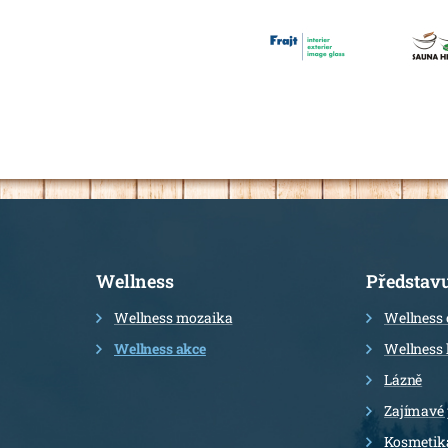
Informace
Wellness
Představ
Wellness mozaika
Wellness 
Wellness akce
Wellness 
Lázně
Zajímavé
Kosmetik