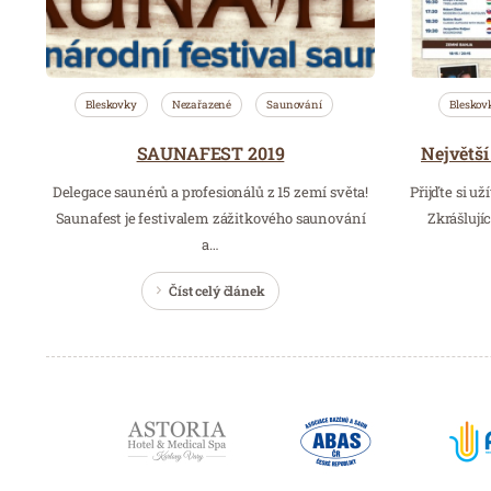
Bleskovky
Nezařazené
Saunování
Bleskov
SAUNAFEST 2019
Delegace saunérů a profesionálů z 15 zemí světa!
Přijďte si u
Saunafest je festivalem zážitkového saunování
Zkrášlují
a…
Číst celý článek
Partneři