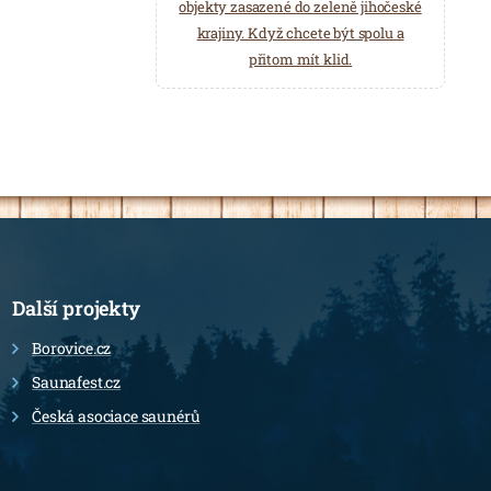
objekty zasazené do zeleně jihočeské
krajiny. Když chcete být spolu a
přitom mít klid.
Další projekty
Borovice.cz
Saunafest.cz
Česká asociace saunérů