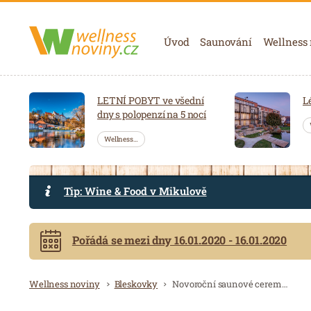
Navigace
Úvod
Saunování
Wellness
LETNÍ POBYT ve všední
L
dny s polopenzí na 5 nocí
Wellness…
Tip: Wine & Food v Mikulově
Pořádá se mezi dny 16.01.2020 - 16.01.2020
Drobečková navigace
Wellness noviny
Bleskovky
Novoroční saunové ceremoniály v Aquacentru Šutka