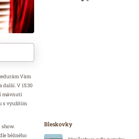
rocedurám Vám
 další. V 15:30
ší mávnutí
u s využitím
Bleskovky
í show.
dle běžného