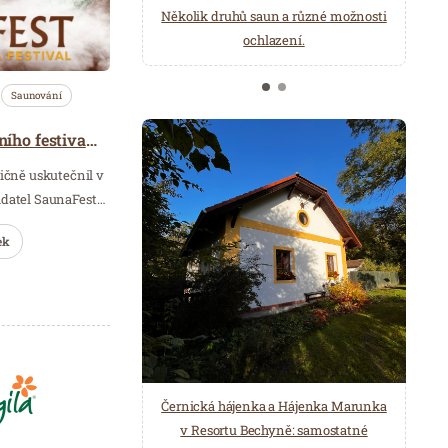
načerpat novou energii do
Několik druhů saun a různé možnosti
Mariánských Lázní.
ochlazení.
Saunování
Osmý ročník mezinárodního festivalu zážitkového saunování SaunaFest 2021
dičně uskutečnil v
ořadatel SaunaFest…
ek
Černická hájenka a Hájenka Marunka
v Resortu Bechyně: samostatné