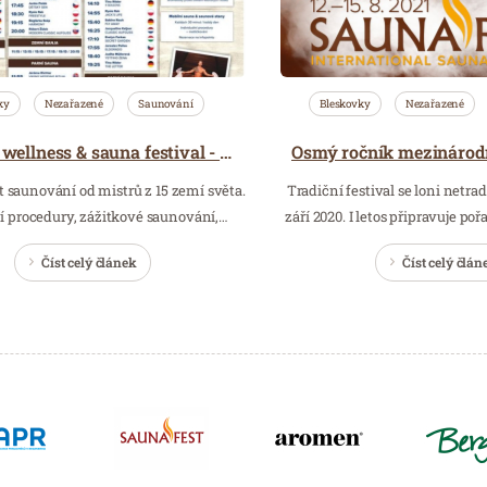
ky
Nezařazené
Saunování
Bleskovky
Nezařazené
Největší wellness & sauna festival - SaunaFest 2019!
žít saunování od mistrů z 15 zemí světa.
Tradiční festival se loni netra
cí procedury, zážitkové saunování,…
září 2020. I letos připravuje p
Číst celý článek
Číst celý člán