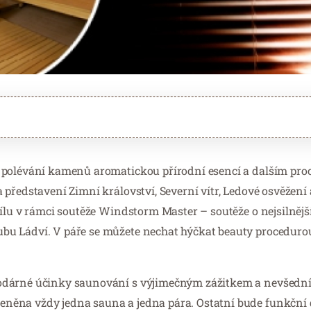
, polévání kamenů aromatickou přírodní esencí a dalším p
ředstavení Zimní království, Severní vítr, Ledové osvěžení a
sílu v rámci soutěže Windstorm Master – soutěže o nejsilněj
bu Ládví. V páře se můžete nechat hýčkat beauty proceduro
hodárné účinky saunování s výjimečným zážitkem a nevšedn
něna vždy jedna sauna a jedna pára. Ostatní bude funkční 