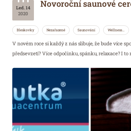
Novoroční saunové cer
Led. 14
2020
Bleskovky
Nezařazené
Saunování
Wellness…
V novém roce si každý z nás slibuje, že bude více spo
předsevzetí? Více odpočinku, spánku, relaxace? I to 