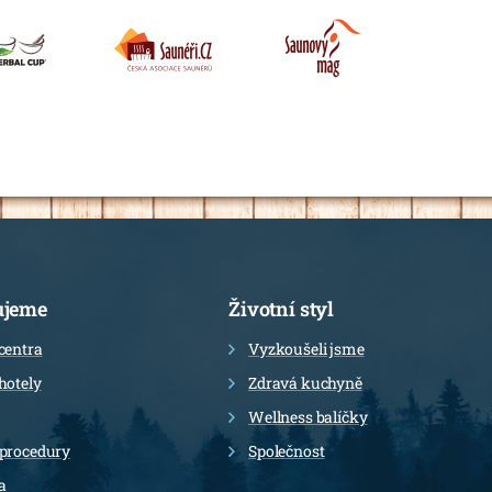
ujeme
Životní styl
centra
Vyzkoušeli jsme
hotely
Zdravá kuchyně
Wellness balíčky
 procedury
Společnost
a