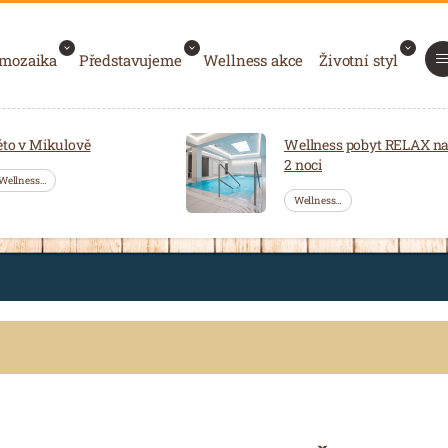
 mozaika
Představujeme
Wellness akce
Životní styl
éto v Mikulově
Wellness pobyt RELAX n
2 noci
Wellness…
Wellness…