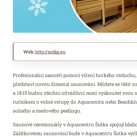
Web:
http://sutka.eu
Profesionální saunéři pomocí víření horkého vzduchu
představí novou dimenzi saunování. Můžete se těšit na p
a 18:15 budou všichni odvážlivci moci vyzkoušet svou 
ručníkem o volné vstupy do Aquacentra nebo Beachklu
solného a medového peelingu.
Saunové ceremoniály v Aquacentru Šutka spojují bla
Zážitkovému saunování bude v Aquacentru Šutka vyčle