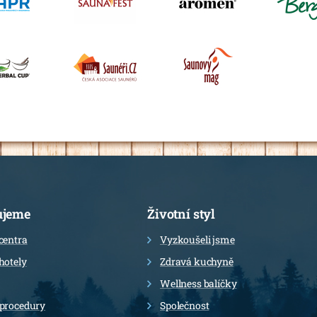
ujeme
Životní styl
centra
Vyzkoušeli jsme
hotely
Zdravá kuchyně
Wellness balíčky
 procedury
Společnost