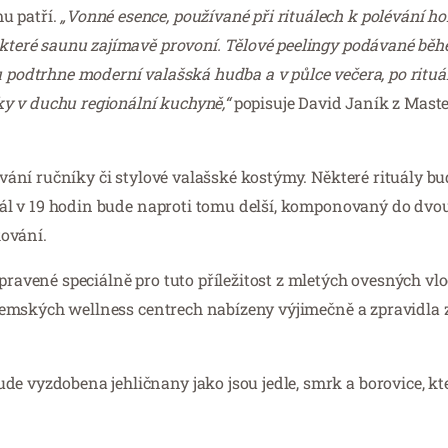
u patří.
„Vonné esence, používané při rituálech k polévání 
, které saunu zajímavě provoní. Tělové peelingy podávané běh
u podtrhne moderní valašská hudba a v půlce večera, po rituá
y v duchu regionální kuchyně,“
popisuje David Janík z Maste
 mávání ručníky či stylové valašské kostýmy. Některé rituály 
tuál v 19 hodin bude naproti tomu delší, komponovaný do dvou 
ování.
pravené speciálně pro tuto příležitost z mletých ovesných vl
tuzemských wellness centrech nabízeny výjimečně a zpravidla z
e vyzdobena jehličnany jako jsou jedle, smrk a borovice, kt