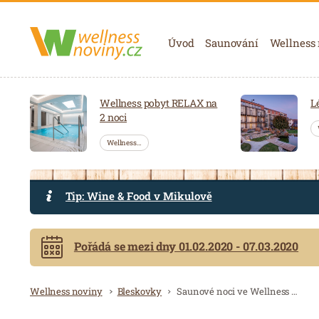
Navigace
Úvod
Saunování
Wellness
Wellness pobyt RELAX na
L
2 noci
Wellness…
Tip: Wine & Food v Mikulově
Pořádá se mezi dny 01.02.2020 - 07.03.2020
Drobečková navigace
Wellness noviny
Bleskovky
Saunové noci ve Wellness Horal budou ve valašském duchu,