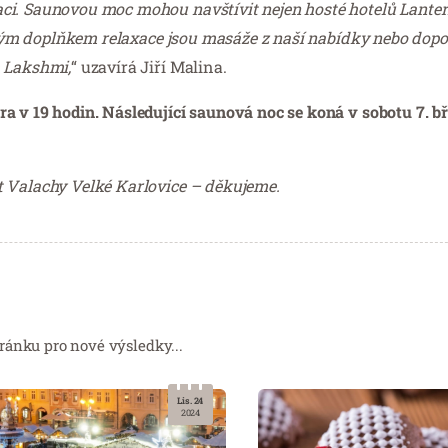
ci. Saunovou moc mohou navštívit nejen hosté hotelů Lanter
vělým doplňkem relaxace jsou masáže z naší nabídky nebo dopo
h Lakshmi,
“ uzavírá Jiří Malina.
a v 19 hodin. Následující saunová noc se koná v sobotu 7. b
t Valachy Velké Karlovice – děkujeme.
ránku pro nové výsledky...
Lis. 24
2024