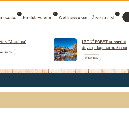
 mozaika
Představujeme
Wellness akce
Životní styl
éto v Mikulově
LETNÍ POBYT ve všední
dny s polopenzí na 5 nocí
Wellness…
Wellness…