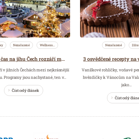
ky
Nezařazené
Wellness…
Nezařazené
Zdra
Vánoční čas na jihu Čech rozzáří množství světýlek
í v jižních Čechách mezi nejkrásnější
Vanilkové rohlíčky, voňavé pe
u. Programy jsou nachystané, ten v…
hvězdičky k Vánocům na Valaš
jako…
Číst celý článek
Číst celý člán