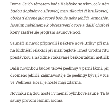
Dome. Jejich tématem bude Valašsko se vším, co k něm
budou doplněny o slivovici, meruňkovici či hruškovici
obohatí drcené jalovcové bobule nebo jehličí. Atmosfér
hostům nabídneme k občerstvení ovoce a další chuťovk
který zastřešuje program saunové noci.
Saunéři si navíc připravili i některé nové „triky“ při
na klidnější relaxaci při nižší teplotě. Hned úvodní ri
přestávkou a nabídne i takzvané bezkontaktní metličk
Další novinkou budou tělové peelingy v parní lázni, při
drceného jehličí. Zajímavostí je, že peelingy bývají v 
ve Wellness Horal je hosté mají zdarma.
Novinku najdou hosté i v menší bylinkové sauně. Ta bud
sauny provoní lesním aroma.