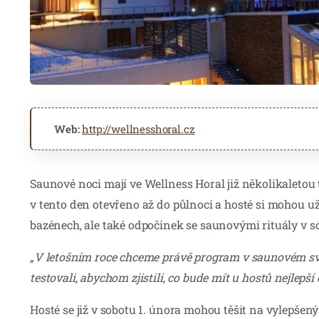
Web:
http://wellnesshoral.cz
Saunové noci mají ve Wellness Horal již několikaletou
v tento den otevřeno až do půlnoci a hosté si mohou u
bazénech, ale také odpočinek se saunovými rituály v so
„V letošním roce chceme právě program v saunovém svět
testovali, abychom zjistili, co bude mít u hostů nejlepší
Hosté se již v sobotu 1. února mohou těšit na vylepše