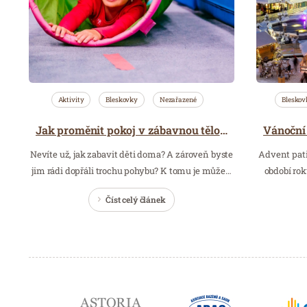
Aktivity
Bleskovky
Nezařazené
Bleskov
Jak proměnit pokoj v zábavnou tělocvičnu
Nevíte už, jak zabavit děti doma? A zároveň byste
Advent patř
jim rádi dopřáli trochu pohybu? K tomu je může…
období rok
Číst celý článek
Partneři