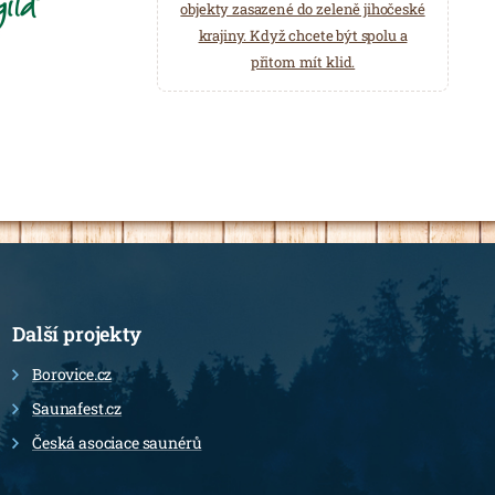
objekty zasazené do zeleně jihočeské
krajiny. Když chcete být spolu a
přitom mít klid.
Další projekty
Borovice.cz
Saunafest.cz
Česká asociace saunérů