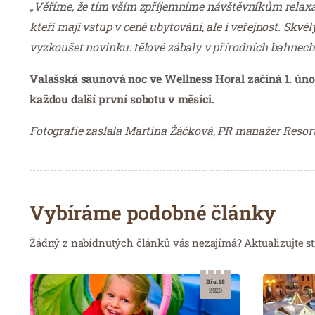
„Věříme, že tím vším zpříjemníme návštěvníkům relaxa
kteří mají vstup v ceně ubytování, ale i veřejnost. Sk
vyzkoušet novinku: tělové zábaly v přírodních bahnec
Valašská saunová noc ve Wellness Horal začíná 1. únor
každou další první sobotu v měsíci.
Fotografie zaslala Martina Žáčková, PR manažer Resor
Vybíráme podobné články
Žádný z nabídnutých článků vás nezajímá? Aktualizujte st
Bře. 18
2020