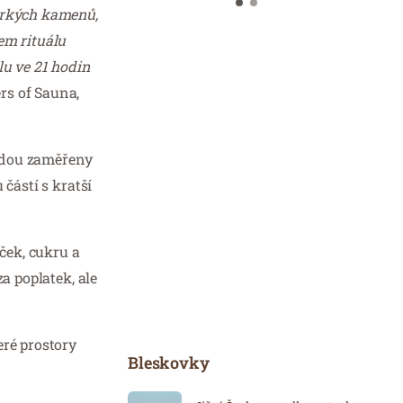
horkých kamenů,
em rituálu
lu ve 21 hodin
rs of Sauna,
budou zaměřeny
částí s kratší
oček, cukru a
a poplatek, ale
eré prostory
Bleskovky