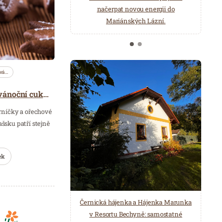
načerpat novou energii do
Několik druhů saun a různé možnosti
Mariánských Lázní.
ochlazení.
vá…
3 osvědčené recepty na vánoční cukroví z Valašska
rníčky a ořechové
sku patří stejně
ek
Černická hájenka a Hájenka Marunka
v Resortu Bechyně: samostatné