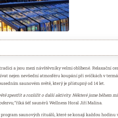
 tradici a jsou mezi návštěvníky velmi oblíbené. Relaxační c
žívat nejen nevšední atmosféru koupání při svíčkách v term
usedním saunovém světě, který je přístupný od 14 let.
ě zpestřit a rozšířit o další aktivity. Některé jsme během 
 odezvu,“
říká šéf saunérů Wellness Horal Jiří Malina.
ný program saunových rituálů, které se konají každou hodinu 