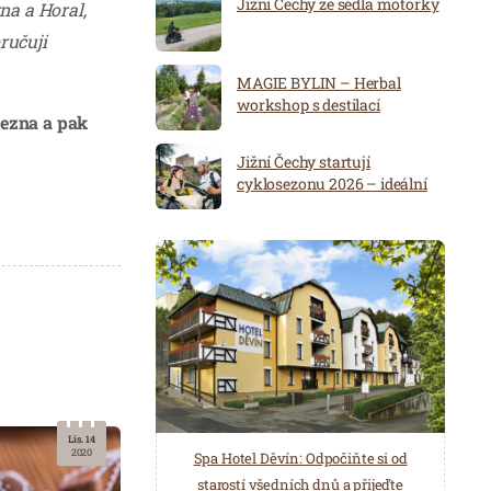
Jižní Čechy ze sedla motorky
na a Horal,
ručuji
MAGIE BYLIN – Herbal
workshop s destilací
řezna a pak
Jižní Čechy startují
cyklosezonu 2026 – ideální
destinace pro aktivní
dovolenou
Lis. 14
2020
Spa Hotel Děvín: Odpočiňte si od
Saunový ráj Holice: Odpočinek a
starostí všedních dnů a přijeďte
relaxace v oáze klidu a pohody.