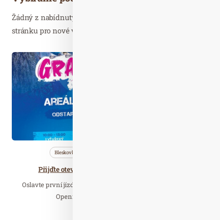
Žádný z nabídnutých článků vás nezajímá? Aktualizujte
stránku pro nové výsledky...
Pro. 07
2019
Bleskovky
Nezařazené
Wellness…
Přijďte otevřít novou sezónu na Dolní Moravě
Oslavte první jízdu lyžařské sezóny na Dolní Moravě. Grand
Opening 2019, tedy otevření letošní…
Číst celý článek