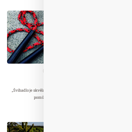
Srp. 25
2020
Aktivity
Nezařazené
Švihadlo,
„Švihadlo je skvělá, a bohužel trochu pozapomenutá, cvičební
pomůcka, která výborně poslouží k…
Číst celý článek
Dub. 01
2024