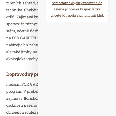
zimních zahrad, stavební materiály či nářadí a zahradní
samostatné objekty zasazené do
zeleně jihočeské krajiny. Když
technika. Chybět nebude ani pestrý výběr nejnovějších
chcete být spolu a přitom mít klid.
grilů. Zajímavá bude také nabídka dětských hřišť a
sportovišť, různých artiklů a komponentů pro komunální
sféru, včetně údržbové techniky a zeleně. Již tradičně se
na FOR GARDEN 2020 představí i velká řada firem
nabízejících zahradní nábytek a doplňky, bazény, sauny,
ale také jímky na zadržování dešťové vody a další
ekologické vychytávky.
Doprovodný program
I letošní FOR GARDEN zpestří bohatý doprovodný
program. V průběhu celého trvání veletrhu bude probíhat
zajímavý floristický program za účasti známých
osobností našeho kulturního dění, těšit se můžete i na
oblíbenou soutěž středních škol a učilišť podporujících