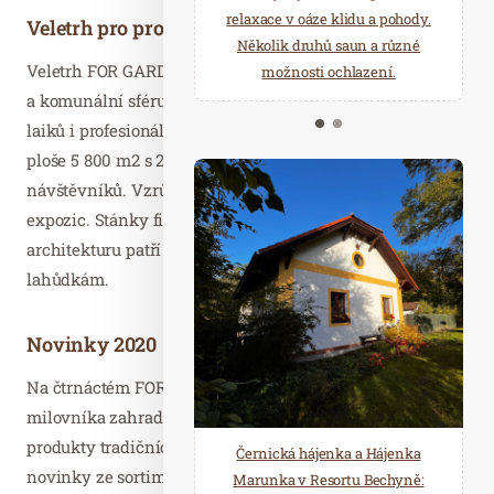
starostí všedních dnů a přijeďte
relaxace v oáze klidu a pohody.
Veletrh pro profesionály i pro veřejnost
načerpat novou energii do
Několik druhů saun a různé
Veletrh FOR GARDEN postihuje všechny zahradní obory
Mariánských Lázní.
možnosti ochlazení.
a komunální sféru. Jeho loňský ročník přilákal pozornost
laiků i profesionálů a do expozic na celkové výstavní
ploše 5 800 m2 s 206 vystavovateli zavítalo přes 36 000
návštěvníků. Vzrůstá nejen rozloha, ale také kvalita
expozic. Stánky firem prezentujících zahradní
architekturu patří dnes na FOR GARDEN k designovým
lahůdkám.
Novinky 2020
Na čtrnáctém FOR GARDEN zaplesá srdce každého
milovníka zahrady. Prezentovat se budou prověřené
produkty tradičních českých i zahraničních firem,
Černická hájenka a Hájenka
novinky ze sortimentu pro budování teras, pergol a
Marunka v Resortu Bechyně: