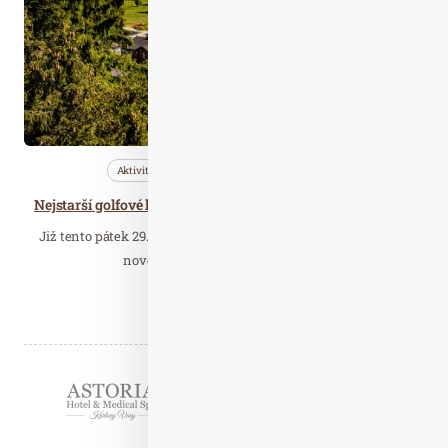
Aktivity
Bleskovky
Nezařazené
Nejstarší golfové hřiště u nás Royal Golf Club Mariánské Lázně zahájí sezónu již na Velký pátek a s novým generálním partnerem
Již tento pátek 29. března otevře pro širokou veřejnost a zahájí
novou golfovou sezónu nejstarší…
Číst celý článek
Partneři