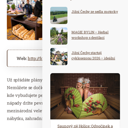
Jižní Čechy ze sedla motorky
MAGIE BYLIN – Herbal
workshop s destilací
Jižní Čechy startují
Web:
http://for-garden.cz
cyklosezonu 2026 – ideální
destinace pro aktivní
dovolenou
Už spřádáte plány na jarní úpravy vaší zahrady?
Nemůžete se dočkat, co nového pořídíte, zasadíte nebo
kde vybudujete perfektní posezení s novým grilem? Své
nápady držte pevně v hlavě a přijďte je realizovat na
mezinárodní veletrh zahradní architektury, zeleně,
nábytku, zahradní a komunální techniky
FOR GARDEN
.
Spa Hotel Děvín: Odpočiňte si od
Saunový ráj Holice: Odpočinek a