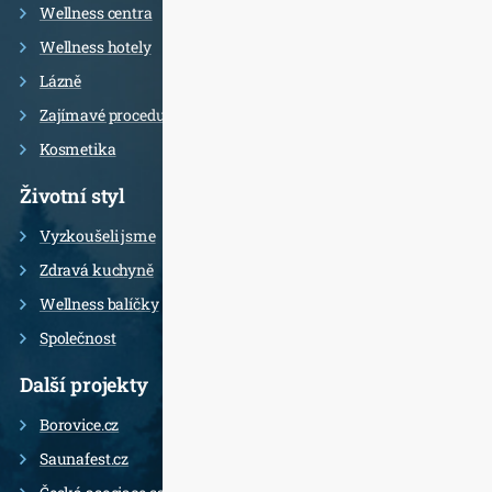
Wellness centra
Wellness hotely
Lázně
Zajímavé procedury
Kosmetika
Životní styl
Vyzkoušeli jsme
Zdravá kuchyně
Wellness balíčky
Společnost
Další projekty
Borovice.cz
Saunafest.cz