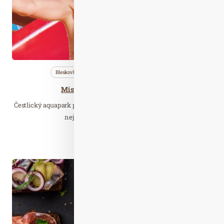
Bleskovky
Nezařazené
Wellness…
Mistrovství v jízdě na tobogánu
Čestlický aquapark pořádá již jedenáctý ročník oblíbené soutěže v
nejrychlejší jízdě na tobogánu.…
Číst celý článek
Lis. 27
2020