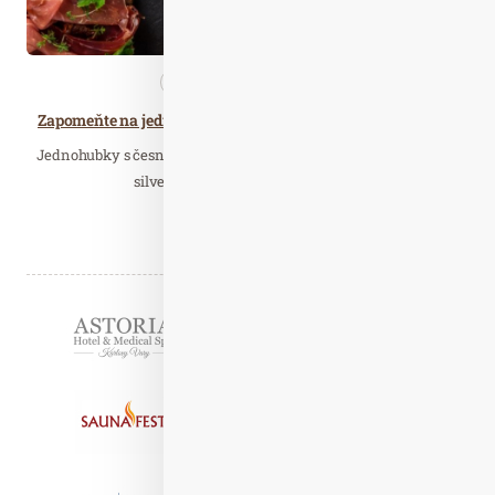
Nezařazené
Zdravá…
Zapomeňte na jednohubky a vyzkoušejte originální chlebíčky
Jednohubky s česnekovou pomazánkou, chlebíčky i kanapky –
silvestrovské oslavy se odjakživa…
Číst celý článek
Partneři