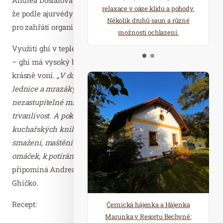
starostí všedních dnů a přijeďte
relaxace v oáze klidu a pohody.
že podle ajurvédy je vhodné podávat polévku k snídani –
načerpat novou energii do
Několik druhů saun a různé
pro zahřátí organismu.
Mariánských Lázní.
možnosti ochlazení.
Využití ghí v teplé kuchyni je z mnoha důvodů výhodné
– ghí má vysoký bod zápalu, nepřipaluje se, a navíc
krásně voní.
„V době, kdy ještě nebyly běžně k dispozici
lednice a mrazáky, mělo přepuštěné máslo své
nezastupitelné místo v kuchyni právě pro svou
trvanlivost. A pokud se podíváme do starých
kuchařských knih, zjistíme, že se ghí používalo ke
smažení, maštění knedlíků, kaší, brambor, do polévek a
omáček, k potírání drůbeže, při pečení koláčů i buchet,“
připomíná Andrea Dostálová ze společnosti České
Ghíčko.
Recept:
Černická hájenka a Hájenka
Marunka v Resortu Bechyně: