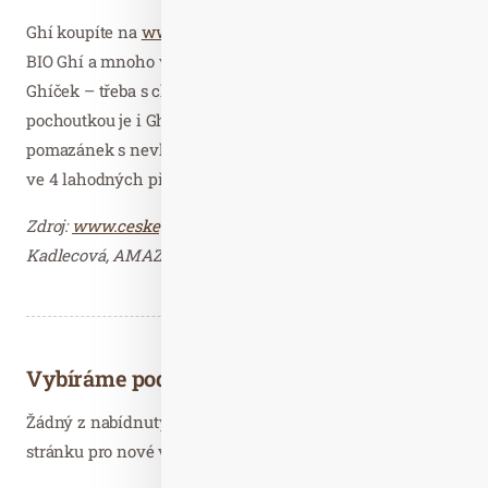
Ghí koupíte na
www.ceskeghicko.cz
. Na výběr je také
BIO Ghí a mnoho variant bylinných a ochucených
Ghíček – třeba s chilli, kurkumou, kotvičníkem… Skvělou
pochoutkou je i Ghítela – zdravější alternativa sladkých
pomazánek s nevhodnými tuky – která je nyní k dostání
ve 4 lahodných příchutích.
Zdroj:
www.ceskeghicko.cz
, Fotografie zaslala Martina
Kadlecová, AMAZE.cz – děkujeme.
Vybíráme podobné články
Žádný z nabídnutých článků vás nezajímá? Aktualizujte
stránku pro nové výsledky...