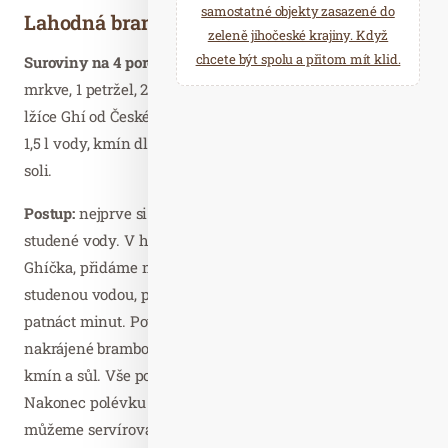
samostatné objekty zasazené do
Lahodná bramboračka s ghí
zeleně jihočeské krajiny. Když
chcete být spolu a přitom mít klid.
Suroviny na 4 porce:
3 větší brambory, 1/2 celeru, 2 střední
mrkve, 1 petržel, 2 stroužky česneku, hrst sušených hub, 1
lžíce Ghí od Českého Ghíčka, 2-3 lžíce polohrubé mouky,
1,5 l vody, kmín dle chuti, majoránka dle chuti, půl lžičky
soli.
Postup:
nejprve si namočíme houby na půl hodiny do
studené vody. V hrnci necháme rozpustit Ghí od Českého
Ghíčka, přidáme mouku a usmažíme jíšku. Vše zalejeme
studenou vodou, přidáme scezené houby a vaříme asi
patnáct minut. Potom do hrnce přisypeme na kostky
nakrájené brambory, nastrouhanou zeleninu, česnek,
kmín a sůl. Vše povaříme dalších patnáct minut.
Nakonec polévku dochutíme majoránkou, promícháme a
můžeme servírovat na stůl.