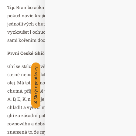
Tip:
Bramboračka chutná nejlépe s čerstvým chlebem, a
pokud navíc krajíce namažete ghíčkem, kombinace
jednotlivých chutí bude ještě výraznější. Můžete
vyzkoušet i ochucené a bylinkové varianty ghí nebo si ho
sami kořením dochutit.
První České Ghíčko
Ghí se stalo pro všechny, kdo chtějí vařit chutně a zdravě,
Skrýt upoutávky
stejně nepostradatelnou ingrediencí jako třeba olivový
olej. Má totiž mnoho skvělých vlastností – báječně
chutná, příjemně voní, nepřepaluje se, obsahuje vitamíny
A, D, E, K, navíc je bez mléčné bílkoviny. Také se nemusí
✘
chladit a vydrží minimálně 12 měsíců. Ajurvéda považuje
ghí za zásadní potravinu pro zdravý vzhled, mentální
rovnováhu a dobré trávení. Darujete-li někomu ghí,
znamená to, že myslíte na jeho zdraví a pohodu.