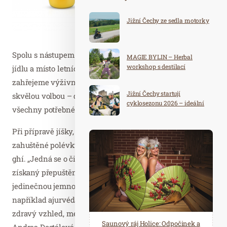
Jižní Čechy ze sedla motorky
Spolu s nástupem chladných dní se mění i naše chutě k
MAGIE BYLIN – Herbal
workshop s destilací
jídlu a místo letních zeleninových salátů se radši
zahřejeme výživnou polévkou. Ty jsou v těchto měsících
Jižní Čechy startují
skvělou volbou – díky tuku totiž naše tělo vstřebává
cyklosezonu 2026 – ideální
všechny potřebné vitamíny.
destinace pro aktivní
dovolenou
Při přípravě jíšky, která je základem každé dobré
zahuštěné polévky, zkuste použít místo obyčejného másla
ghí. „Jedná se o čistý máselný tuk nejvyšší kvality
získaný přepuštěním čerstvého másla, který dodá jídlu
jedinečnou jemnou chuť. Navíc je to zdravější varianta –
například ajurvéda považuje ghí za zásadní potravinu pro
zdravý vzhled, mentální rovnováhu a dobré trávení,“ říká
Spa Hotel Děvín: Odpočiňte si od
Saunový ráj Holice: Odpočinek a
Andrea Dostálová ze společnosti České Ghíčko a dodává,