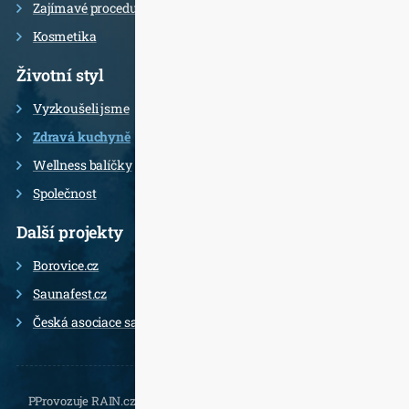
Zajímavé procedury
Kosmetika
Životní styl
Vyzkoušeli jsme
Zdravá kuchyně
Wellness balíčky
Společnost
Další projekty
Borovice.cz
Saunafest.cz
Česká asociace saunérů
PProvozuje RAIN.cz, Daliborova 22a, 102 00 Praha 10 - Hostivař,
, e-