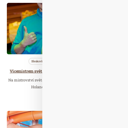
Zář. 25
2019
Bleskovky
Nezařazené
Saunování
Vicemistrem světa v saunových ceremoniálech je český saunér Ondřej Sochůrek
Na mistrovství světa v saunových ceremoniálech Aufguss WM v
Holandsku se prosadili saunéři české…
Číst celý článek
Kvě. 14
2022