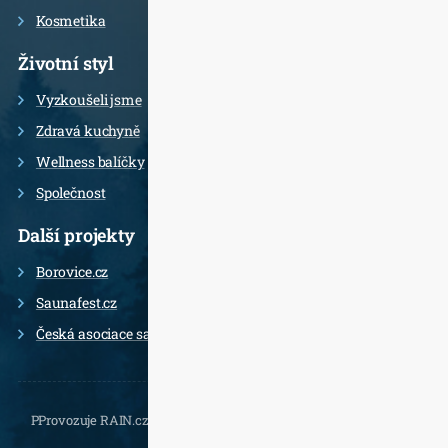
Kosmetika
Životní styl
Vyzkoušeli jsme
Zdravá kuchyně
Wellness balíčky
Společnost
Další projekty
Borovice.cz
Saunafest.cz
Česká asociace saunérů
PProvozuje RAIN.cz, Daliborova 22a, 102 00 Praha 10 - Hostivař,
, e-
mail.: