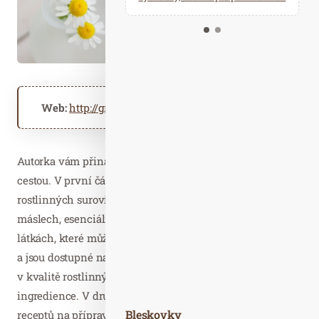
Kalendář událostí
Odebírejte náš newsletter
Kontakt
Web:
http://grada.cz
Autorka vám přináší návod, jak o sebe pečovat přírodní
cestou. V první části knihy získáte přehled o základních
rostlinných surovinách – o rostlinných olejích a
máslech, esenciálních olejích, hydrolátech a dalších
látkách, které můžete při výrobě vlastní kosmetiky využít
a jsou dostupné na našem trhu. Dozvíte se, jak se vyznat
v kvalitě rostlinných surovin a vybrat si správné
ingredience. V druhé části knihy najdete množství
Bleskovky
receptů na přípravky k péči o pleť, tělo a také o