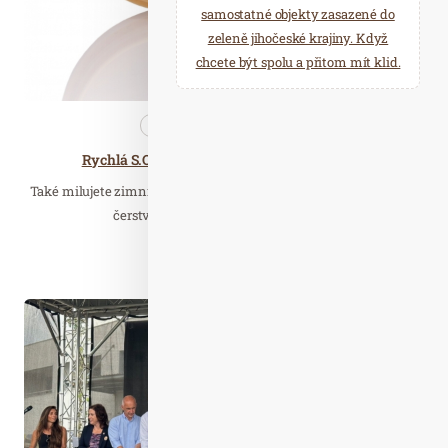
samostatné objekty zasazené do
zeleně jihočeské krajiny. Když
chcete být spolu a přitom mít klid.
Kosmetika
Nezařazené
Rychlá S.O.S. pomoc po návratu z lyžovačky
Také milujete zimní radovánky? Horská chata, zasněžené kopce,
čerstvě upravené sjezdovky jako od…
Číst celý článek
Čer. 24
2023