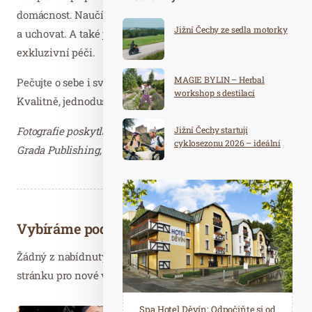
domácnost. Naučíte se, jak vše správně míchat, dávkovat
Jižní Čechy ze sedla motorky
a uchovat. A také jak domácí kosmetiku povýšit na
exkluzivní péči.
MAGIE BYLIN – Herbal
Pečujte o sebe i své děti pomocí přírodních surovin.
workshop s destilací
Kvalitně, jednoduše a s radostí.
Fotografie poskytla redakce společenskovědních oborů
Jižní Čechy startují
cyklosezonu 2026 – ideální
Grada Publishing, a.s. – děkujeme.
destinace pro aktivní
dovolenou
Vybíráme podobné články
Žádný z nabídnutých článků vás nezajímá? Aktualizujte
stránku pro nové výsledky...
Spa Hotel Děvín: Odpočiňte si od
Saunový ráj Holice: Odpočinek a