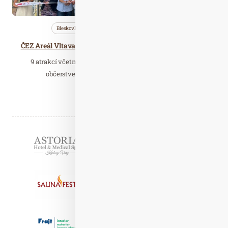
Bleskovky
Nezařazené
Wellness…
ČEZ Areál Vltava otevřel po 10 dnech zkušebního provozu
9 atrakcí včetně špičkových beachvolejbalových kurtů,
občerstvení nebo např. parkourového hřiště…
Číst celý článek
Partneři