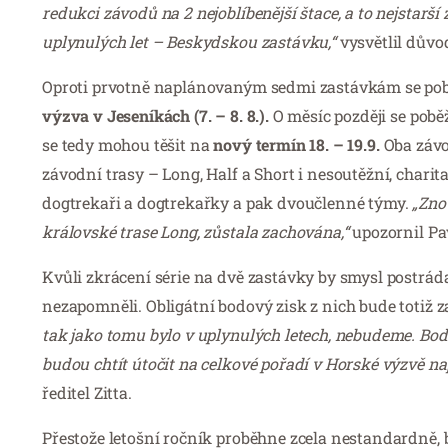
redukci závodů na 2 nejoblíbenější štace, a to nejstarš
uplynulých let – Beskydskou zastávku,“
vysvětlil důvo
Oproti prvotně naplánovaným sedmi zastávkám se po
výzva v Jeseníkách (7. – 8. 8.).
O měsíc později se pobě
se tedy mohou těšit na
nový termín 18. – 19.9.
Oba závo
závodní trasy – Long, Half a Short i nesoutěžní, charit
dogtrekaři a dogtrekařky a pak dvoučlenné týmy.
„Zno
královské trase Long, zůstala zachována,“
upozornil Pav
Kvůli zkrácení série na dvě zastávky by smysl postrád
nezapomněli. Obligátní bodový zisk z nich bude totiž z
tak jako tomu bylo v uplynulých letech, nebudeme. Bodov
budou chtít útočit na celkové pořadí v Horské výzvě na
ředitel Zitta.
Přestože letošní ročník proběhne zcela nestandardně, bě