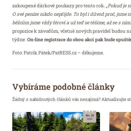
zakoupené dárkové poukazy pro tento rok.
„Pokud je n
O své peníze nikdo nepřijde. To byl i důvod proč, jsme
běžcům jsme vždy féroví a už teď se těšíme, až se s ni
propozice k závodům, včetně nových pravidel budou n
týdne.
On-line registrace do obou akcí pak bude spuště
Foto: Patrik Pátek/PatRESS.cz – děkujeme.
Vybíráme podobné články
Žádný z nabídnutých článků vás nezajímá? Aktualizujte st
Bře. 28
2025