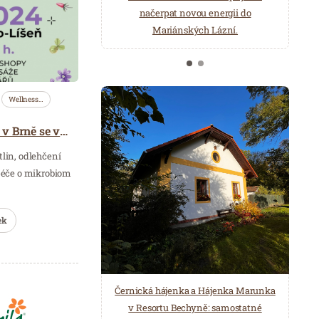
načerpat novou energii do
Několik druhů saun a různé možnosti
Mariánských Lázní.
ochlazení.
Wellness…
Jarní bylinkový festival v Brně se věnuje očistě těla i mysli
tlin, odlehčení
 péče o mikrobiom
ek
Černická hájenka a Hájenka Marunka
v Resortu Bechyně: samostatné