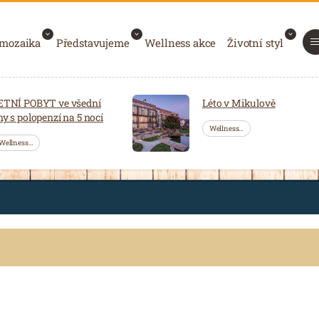
 mozaika
Představujeme
Wellness akce
Životní styl
ETNÍ POBYT ve všední
Léto v Mikulově
ny s polopenzí na 5 nocí
Wellness…
Wellness…