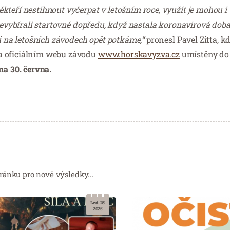
ěkteří nestihnout vyčerpat v letošním roce, využít je mohou i 
 nevybírali startovné dopředu, když nastala koronavirová dob
mi na letošních závodech opět potkáme,“
pronesl Pavel Zitta, kd
a oficiálním webu závodu
www.horskavyzva.cz
umístěny do
na 30. června.
ránku pro nové výsledky...
Led. 25
2025