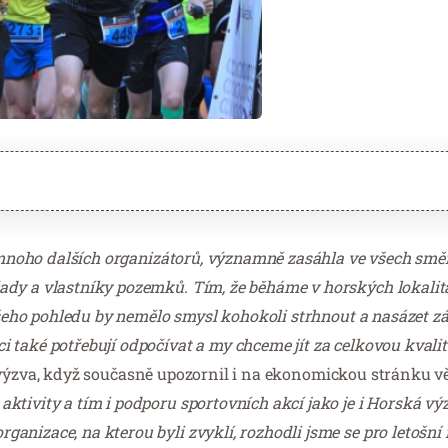
o mnoho dalších organizátorů, významně zasáhla ve všech smě
dy a vlastníky pozemků. Tím, že běháme v horských lokalitác
našeho pohledu by nemělo smysl kohokoli strhnout a nasázet z
také potřebují odpočívat a my chceme jít za celkovou kvalit
ká výzva, když současně upozornil i na ekonomickou stránku v
ktivity a tím i podporu sportovních akcí jako je i Horská v
nizace, na kterou byli zvyklí, rozhodli jsme se pro letošní 