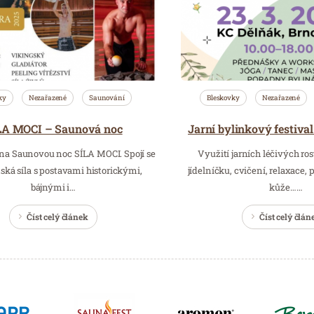
ky
Nezařazené
Saunování
Bleskovky
Nezařazené
LA MOCI – Saunová noc
na Saunovou noc SÍLA MOCI. Spojí se
Využití jarních léčivých ros
ká síla s postavami historickými,
jídelníčku, cvičení, relaxace,
bájnými i…
kůže……
Číst celý článek
Číst celý člán