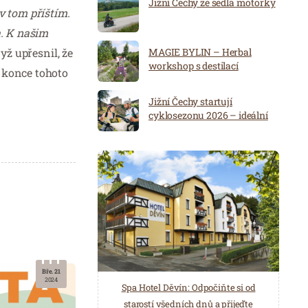
Jižní Čechy ze sedla motorky
v tom příštím.
a. K našim
yž upřesnil, že
MAGIE BYLIN – Herbal
workshop s destilací
 konce tohoto
Jižní Čechy startují
cyklosezonu 2026 – ideální
destinace pro aktivní
dovolenou
Bře. 21
2024
Spa Hotel Děvín: Odpočiňte si od
Saunový ráj Holice: Odpočinek a
starostí všedních dnů a přijeďte
relaxace v oáze klidu a pohody.