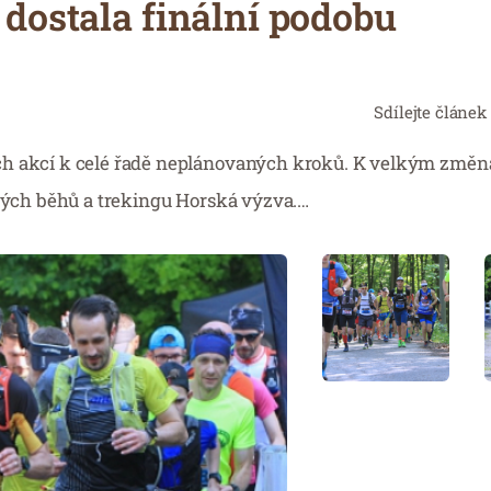
dostala finální podobu
Sdílejte článek
ích akcí k celé řadě neplánovaných kroků. K velkým změ
ských běhů a trekingu Horská výzva.…