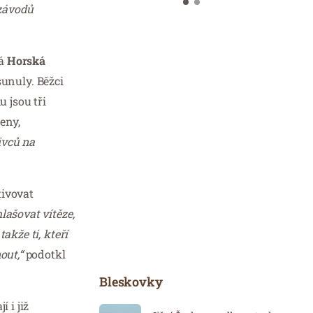
 závodů
vá
Horská
sunuly. Běžci
 jsou tři
eny,
ivců na
tivovat
lašovat vítěze,
akže ti, kteří
out,“
podotkl
Bleskovky
 i již