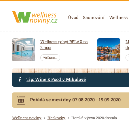
Navigace
Úvod
Saunování
Wellness
Wellness pobyt RELAX na
L
2 noci
d
Wellness…
Tip: Wine & Food v Mikulově
Pořádá se mezi dny 07.08.2020 - 19.09.2020
Drobečková navigace
Wellness noviny
Bleskovky
Horská výzva 2020 dostala finální podobu