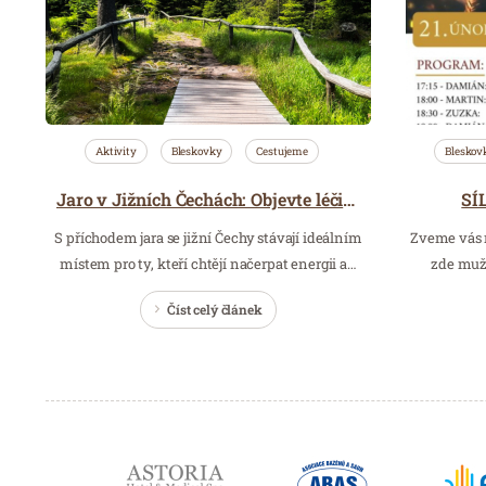
Aktivity
Bleskovky
Cestujeme
Bleskov
SÍ
Jaro v Jižních Čechách: Objevte léčivou sílu přírody na pěších trasách a vyhlídkových místech
S příchodem jara se jižní Čechy stávají ideálním
Zveme vás 
místem pro ty, kteří chtějí načerpat energii a…
zde mužs
Číst celý článek
Partneři