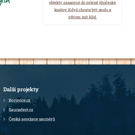
objekty zasazené do zeleně jihočeské
krajiny. Když chcete být spolu a
přitom mít klid.
Další projekty
Borovice.cz
Saunafest.cz
Česká asociace saunérů