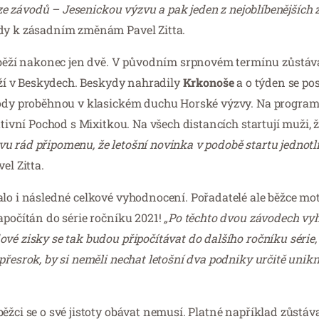
í ze závodů – Jesenickou výzvu a pak jeden z nejoblíbenějších
dy k zásadním změnám Pavel Zitta.
běží nakonec jen dvě. V původním srpnovém termínu zůstá
ží v Beskydech. Beskydy nahradily
Krkonoše
a o týden se po
dy proběhnou v klasickém duchu Horské výzvy. Na programu
ativní Pochod s Mixitkou. Na všech distancích startují muži, ž
vu rád připomenu, že letošní novinka v podobě startu jednotl
el Zitta.
alo i následné celkové vyhodnocení. Pořadatelé ale běžce mo
apočítán do série ročníku 2021!
„Po těchto dvou závodech vyh
é zisky se tak budou připočítávat do dalšího ročníku série, t
přesrok, by si neměli nechat letošní dva podniky určitě unikn
žci se o své jistoty obávat nemusí. Platné například zůstávají