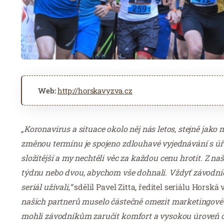
Web:
http://horskavyzva.cz
„Koronavirus a situace okolo něj nás letos, stejně jak
změnou termínu je spojeno zdlouhavé vyjednávání s úřa
složitější a my nechtěli věc za každou cenu hrotit. Z 
týdnu nebo dvou, abychom vše dohnali. Vždyť závodníci 
seriál užívali,“
sdělil Pavel Zitta, ředitel seriálu Hors
našich partnerů muselo částečně omezit marketingové a
mohli závodníkům zaručit komfort a vysokou úroveň orga