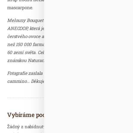
mascarpone.
Melouny Bouquet dováží do České republiky společnost
ANECOOP, která je španělským lídrem v exportu
čerstvého ovoce a zeleniny. Firma spolupracuje s více
než 150 000 farmáři, jejichž produkty vyváží do více než
60 zemí světa. Celý systém je chráněn ochrannou
známkou Naturane s přísnými předpisy.
Fotografie zaslala Dagmar Kutilová, PR consultant
cammino… Děkujeme.
Vybíráme podobné články
Žádný z nabídnutých článků vás nezajímá? Aktualizujte