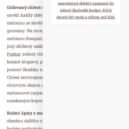
samostatné objekty zasazené do
Grilovaný chřest s melounovým carpacciem a koprem
zeleně jihočeské krajiny. Když
osvěží každý oběd či večeři. Lehká chuť chřestu a
chcete být spolu a přitom mít klid.
melounu se skvěle snoubí a překvapí i ty nejnáročnější
gurmány. Na recept pro čtyři osoby si
připravte
: 350 g
melounu Bouquet, 1 balení chřestu, rukolu, polníček nebo
jiný oblíbený salát, olivový olej, citrón, kopr, sůl a pepř.
Postup
: zelený chřest lehce ogrilujeme. Nejlépe chutná
krásně křupavý, proto grilujeme jen krátce. Mezi tím
pomocí škrabky nakrájíme meloun na tenké plátky.
Chřest servírujeme na oblíbeném salátu, pokapaný
olivovým olejem a jemně osolený. Na závěr přidáme
melounové carpaccio, pokapeme citronem, posypeme
nasekaným koprem a můžeme dozdobit plátky citronu.
Kuřecí špízy s melounovou chilli omáčkou
představují
obměnu dalšího oblíbeného receptu z grilu. Zatímco si
budete pochutnávat na netradiční chuťové symfonii,