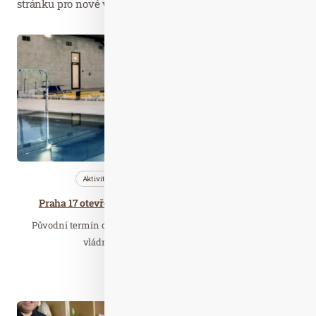
stránku pro nové výsledky...
Čer. 22
2020
Aktivity
Bleskovky
Nezařazené
Praha 17 otevřela Sportovní centrum Řepy veřejnosti
Původní termín otevření Sportovního centra Řepy byl kvůli
vládním nařízením v souvislosti s…
Číst celý článek
Čer. 30