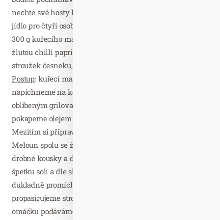
nechte své hosty hádat jednotlivé ingredience. Na toto
jídlo pro čtyři osoby si
připravte:
200 g melounu Bouquet,
300 g kuřecího masa, grilovací koření, hrst koriandru, 1
žlutou chilli papričku, olej, lžičku třtinového cukru,
stroužek česneku, sůl, pepř.
Postup
: kuřecí maso nakrájíme na tenké plátky a
napíchneme na kovové jehly. Každý špíz posypeme
oblíbeným grilovacím kořením, osolíme, opepříme,
pokapeme olejem a necháme chvilku odpočinout.
Mezitím si připravíme melounovou chilli omáčku.
Meloun spolu se žlutou chilli papričkou nasekáme na
drobné kousky a dáme do misky. Přidáme koriandr,
špetku soli a dle sladkosti melounu cukr. Následně vše
důkladně promícháme, můžeme krátce rozmixovat, a
propasírujeme stroužek česneku. Takto připravenou
omáčku podáváme s grilovanými špízy.