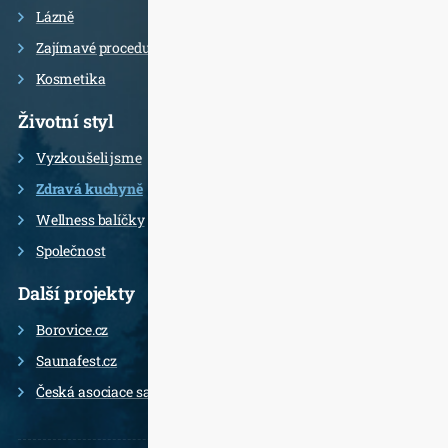
Lázně
Zajímavé procedury
Kosmetika
Životní styl
Vyzkoušeli jsme
Zdravá kuchyně
Wellness balíčky
Společnost
Další projekty
Borovice.cz
Saunafest.cz
Česká asociace saunérů