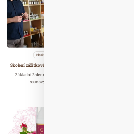
2021
Bleskovky
Nezařazené
Profi…
Školení zážitkového saunování a saunových ceremoniálů L1
Základní 2-denní kurz je vhodný jak pro zájemce o práci v
saunových provozech, budoucí saunové…
Číst celý článek
Srp. 15
2021