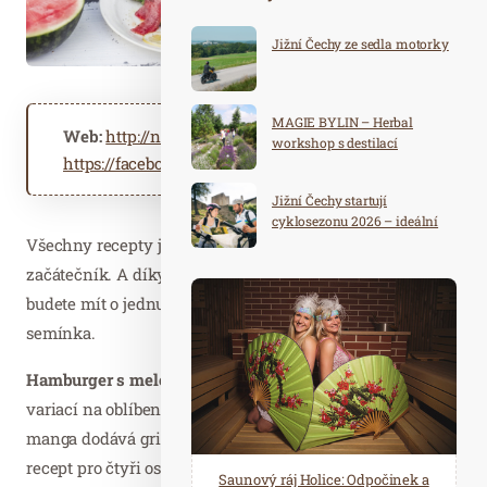
Jižní Čechy ze sedla motorky
MAGIE BYLIN – Herbal
Web:
http://nejlepsimelouny.cz
workshop s destilací
https://facebook.com/bouquetovoce
Jižní Čechy startují
cyklosezonu 2026 – ideální
destinace pro aktivní
Všechny recepty jsou velmi snadné a zvládne je i
dovolenou
začátečník. A díky
bezpeckovým melounům Bouquet
budete mít o jednu starost míň. Nemusíte pracně vybírat
semínka.
Hamburger s melounovou salsou a mangem
je originální
variací na oblíbenou letní pochoutku. Spojení melounu a
manga dodává grilovanému masu jedinečnou chuť. Na
recept pro čtyři osoby
budete potřebova
t: 4 ks
Spa Hotel Děvín: Odpočiňte si od
Saunový ráj Holice: Odpočinek a