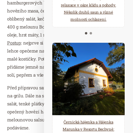
hamburgerových bulek, 800 g kvalitního mletého
starostí všedních dnů a přijeďte
relaxace v oáze klidu a pohody.
hovězího masa, červenou cibuli, rukolu nebo jiný
načerpat novou energii do
Několik druhů saun a různé
oblíbený salát, kečup. Na melounovou salsu s mangem:
Mariánských Lázní.
možnosti ochlazení.
400 g melounu Bouquet, 100 g manga, 2 lžíce olivového
oleje, hrst máty, 1 malou jarní cibulku, sůl, pepř.
Postup
: nejprve si připravíme melounovou salsu. Meloun
lehce opečeme na grilu a spolu s mangem nakrájíme na
malé kostičky. Poté zakápneme olivovým olejem a
přidáme jemně nasekané bylinky. Na závěr dochutíme
solí, pepřem a vše důkladně zamícháme.
Před přípravou samotného hamburgeru opečeme bulky
na grilu. Dále na spodní část naneseme kečup, přidáme
salát, tenké plátky červené cibule a položíme na grilu
opečený hovězí hamburger. Na závěr přidáme osvěžující
melounovou salsu, přiklopíme druhou částí housky a
Černická hájenka a Hájenka
podáváme.
Marunka v Resortu Bechyně: