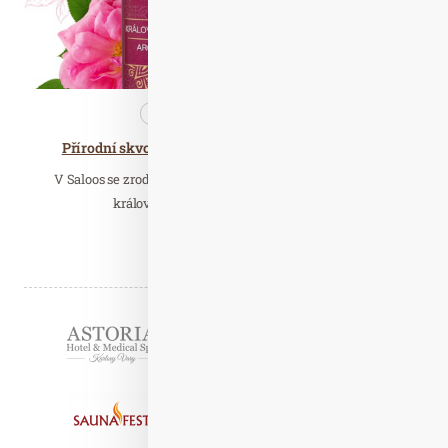
Kosmetika
Nezařazené
Přírodní skvosty pro úžasně hebkou a zářivou pleť
V Saloos se zrodil nejjemnější bio pleťový peeling s přímo
královskými ingrediencemi. Svěřte…
Číst celý článek
Partneři