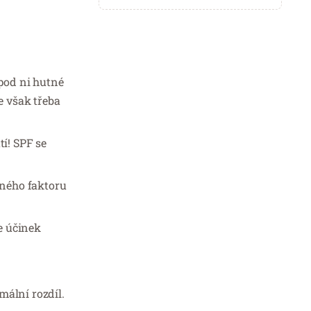
pod ni hutné
e však třeba
í! SPF se
nného faktoru
e účinek
mální rozdíl.