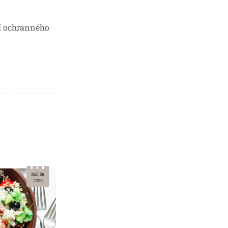
ní ochranného
Zář. 26
2020