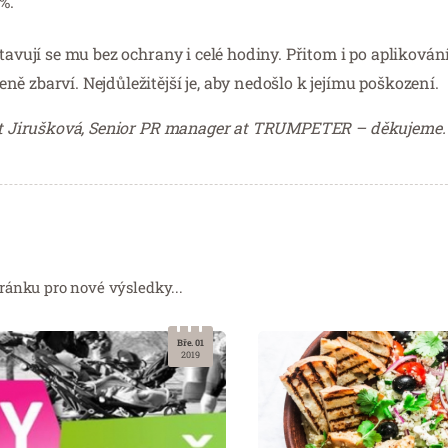
%.
stavují se mu bez ochrany i celé hodiny. Přitom i po apliková
ě zbarví. Nejdůležitější je, aby nedošlo k jejímu poškození.
Ekrt Jirušková, Senior PR manager at TRUMPETER – děkujeme.
ránku pro nové výsledky...
Bře. 01
2019