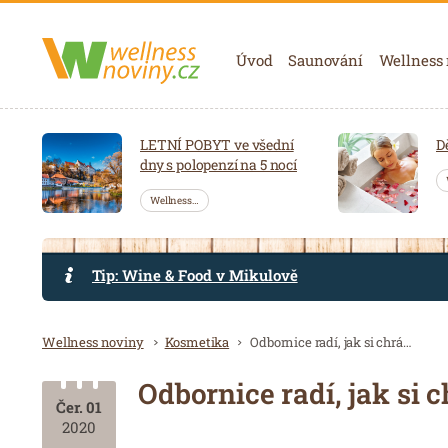
Navigace
Úvod
Saunování
Wellness
LETNÍ POBYT ve všední
D
dny s polopenzí na 5 nocí
Wellness…
Tip: Wine & Food v Mikulově
Drobečková navigace
Wellness noviny
Kosmetika
Odbornice radí, jak si chránit pokožku před slunečním zářením
Odbornice radí, jak si
Čer. 01
2020