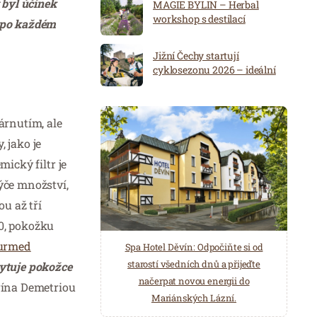
 byl účinek
MAGIE BYLIN – Herbal
workshop s destilací
k po každém
Jižní Čechy startují
cyklosezonu 2026 – ideální
destinace pro aktivní
dovolenou
árnutím, ale
 jako je
ický filtr je
ýče množství,
ou až tří
50, pokožku
urmed
Spa Hotel Děvín: Odpočiňte si od
Saunový ráj Holice: Odpočinek a
starostí všedních dnů a přijeďte
relaxace v oáze klidu a pohody.
ytuje pokožce
načerpat novou energii do
Několik druhů saun a různé možnosti
ína Demetriou
Mariánských Lázní.
ochlazení.