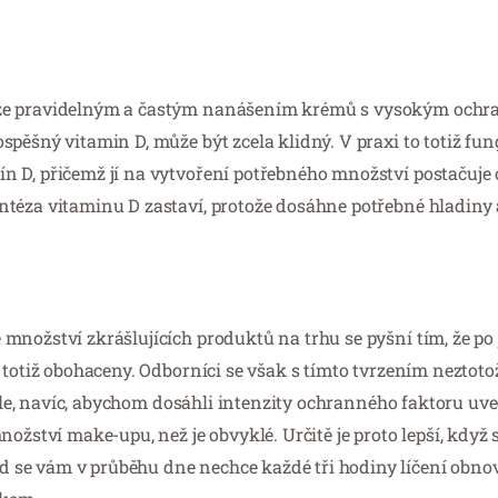
e
, že pravidelným a častým nanášením krémů s vysokým och
pěšný vitamin D, může být zcela klidný. V praxi to totiž fung
 D, přičemž jí na vytvoření potřebného množství postačuje 
téza vitaminu D zastaví, protože dosáhne potřebné hladiny a
nožství zkrášlujících produktů na trhu se pyšní tím, že po j
totiž obohaceny. Odborníci se však s tímto tvrzením neztotož
 síle, navíc, abychom dosáhli intenzity ochranného faktoru u
nožství make-upu, než je obvyklé. Určitě je proto lepší, když
 se vám v průběhu dne nechce každé tři hodiny líčení obnov