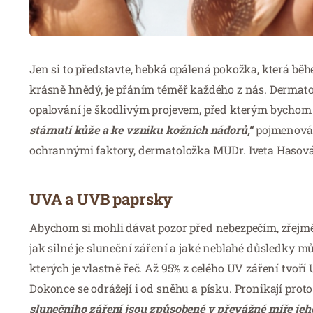
Jen si to představte, hebká opálená pokožka, která bě
krásně hnědý, je přáním téměř každého z nás. Dermatol
opalování je škodlivým projevem, před kterým bychom 
stárnutí kůže a ke vzniku kožních nádorů,“
pojmenovává
ochrannými faktory, dermatoložka MUDr. Iveta Hasová
UVA a UVB paprsky
Abychom si mohli dávat pozor před nebezpečím, zřejmě
jak silné je sluneční záření a jaké neblahé důsledky m
kterých je vlastně řeč. Až 95% z celého UV záření tvo
Dokonce se odrážejí i od sněhu a písku. Pronikají proto
slunečního záření jsou způsobené v převážné míře jeh