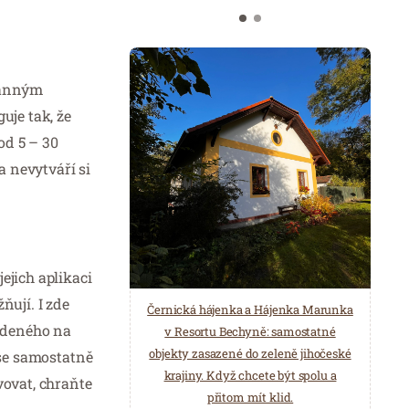
ranným
uje tak, že
od 5 – 30
 nevytváří si
ejich aplikaci
ňují. I zde
Černická hájenka a Hájenka Marunka
vedeného na
v Resortu Bechyně: samostatné
objekty zasazené do zeleně jihočeské
 se samostatně
krajiny. Když chcete být spolu a
ovat, chraňte
přitom mít klid.