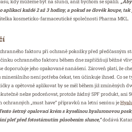
su, kdy můžeme být na slunci, aniž bychom se spálili.
„Aby
o aplikaci každé 2 až 3 hodiny, a pokud se člověk koupe, ta
itelka kosmeticko-farmaceutické společnosti Pharma MKL.
čí
 ochranného faktoru při ochraně pokožky před předčasným st
nku ochranného faktoru během dne zapříčiňují běžné vlivy,
 se doporučuje jeho opakované nanášení. Zároveň platí, že chem
 minerálního není potřeba čekat, ten účinkuje ihned. Co se t
 lžičky a opětovně aplikovat by se měl během již zmíněných dv
 skutečně nelze podceňovat, protože žádný SPF produkt, ani 
h ochranných „must have“ přípravků na letní sezónu je
Hyal
Tento šetrný opalovací krém s kyselinou hyaluronovou posk
ní pleť před fotostárnutím působením slunce,
“
dodává Katar