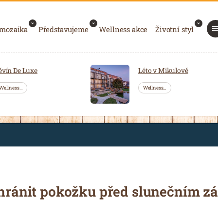
 mozaika
Představujeme
Wellness akce
Životní styl
ěvín De Luxe
Léto v Mikulově
Wellness…
Wellness…
 chránit pokožku před slunečním z