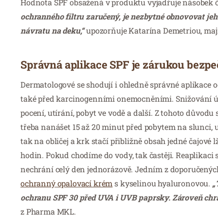
Hodnota SPF obsažená v produktu vyjadřuje násobek ča
ochranného filtru zaručený, je nezbytné obnovovat jeh
návratu na deku,“
upozorňuje Katarína Demetriou, maj
Správná aplikace SPF je zárukou bezpe
Dermatologové se shodují i ​​ohledně správné aplikace
také před karcinogenními onemocněními. Snižování úči
pocení, utírání, pobyt ve vodě a další. Z tohoto důvodu
třeba nanášet 15 až 20 minut před pobytem na slunci, u
tak na obličej a krk stačí přibližně obsah jedné čajové
hodin. Pokud chodíme do vody, tak častěji. Reaplikaci
nechrání celý den jednorázově. Jedním z doporučenýc
ochranný opalovací krém
s kyselinou hyaluronovou.
„
ochranu SPF 30 před UVA i UVB paprsky. Zároveň chrá
z Pharma MKL.