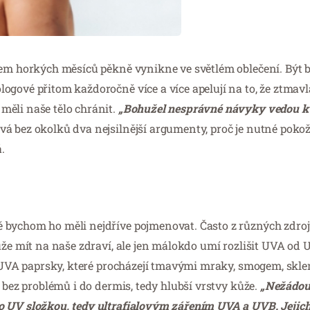
hem horkých měsíců pěkně vynikne ve světlém oblečení. Být 
ogové přitom každoročně více a více apelují na to, že ztmav
měli naše tělo chránit.
„Bohužel nesprávné návyky vedou 
 bez okolků dva nejsilnější argumenty, proč je nutné poko
.
 bychom ho měli nejdříve pojmenovat. Často z různých zdro
ůže mít na naše zdraví, ale jen málokdo umí rozlišit UVA od 
ří UVA paprsky, které procházejí tmavými mraky, smogem, skle
 bez problémů i do dermis, tedy hlubší vrstvy kůže.
„Nežádou
o UV složkou, tedy ultrafialovým zářením UVA a UVB. Jejich