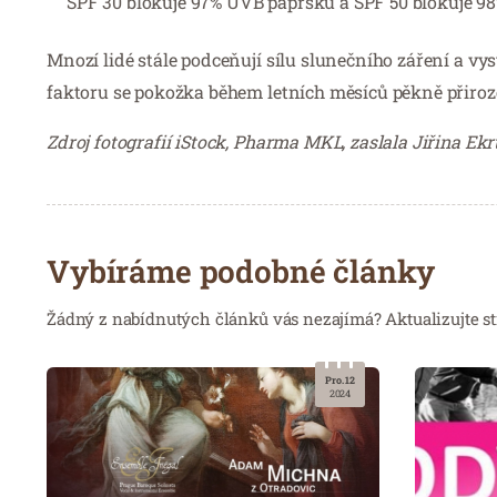
SPF 30 blokuje 97% UVB paprsků a SPF 50 blokuje 98
Mnozí lidé stále podceňují sílu slunečního záření a vy
faktoru se pokožka během letních měsíců pěkně přirozen
Zdroj fotografií iStock, Pharma MKL, zaslala Jiřina 
Vybíráme podobné články
Žádný z nabídnutých článků vás nezajímá? Aktualizujte st
Pro. 12
2024