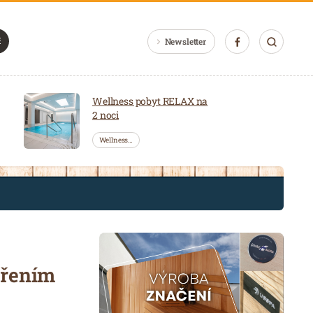
Newsletter
Wellness pobyt RELAX na
2 noci
Wellness…
ářením