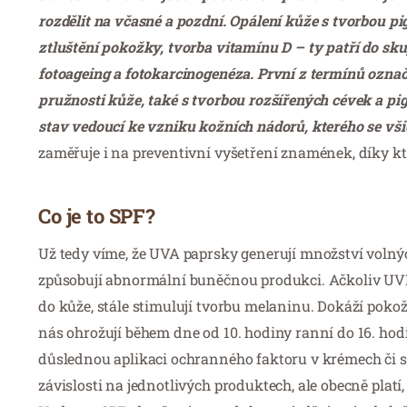
rozdělit na včasné a pozdní. Opálení kůže s tvorbou 
ztluštění pokožky, tvorba vitamínu D – ty patří do 
fotoageing a fotokarcinogenéza. První z termínů označ
pružnosti kůže, také s tvorbou rozšířených cévek a 
stav vedoucí ke vzniku kožních nádorů, kterého se vši
zaměřuje i na preventivní vyšetření znamének, díky k
Co je to SPF?
Už tedy víme, že UVA paprsky generují množství volných r
způsobují abnormální buněčnou produkci. Ačkoliv UVB
do kůže, stále stimulují tvorbu melaninu. Dokáží pokožk
nás ohrožují během dne od 10. hodiny ranní do 16. hod
důslednou aplikaci ochranného faktoru v krémech či sp
závislosti na jednotlivých produktech, ale obecně platí