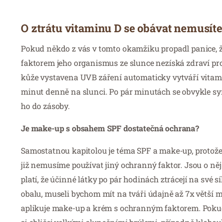
O ztrátu vitaminu D se obávat nemusít
Pokud někdo z vás v tomto okamžiku propadl panice
faktorem jeho organismus ze slunce nezíská zdraví pros
kůže vystavena UVB záření automaticky vytváří vitamín
minut denně na slunci. Po pár minutách se obvykle syn
ho do zásoby.
Je make-up s obsahem SPF dostatečná ochrana?
Samostatnou kapitolou je téma SPF a make-up, protože m
již nemusíme používat jiný ochranný faktor. Jsou o něj 
platí, že účinné látky po pár hodinách ztrácejí na své
obalu, museli bychom mít na tváři údajně až 7x větší m
aplikuje make-up a krém s ochranným faktorem. Pokud