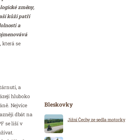
ologické změny,
ší kůži patří
olnosti a
pojmenovává
 která se
tárnutí, a
ázejí hluboko
Bleskovky
áně. Nejvíce
azněji dbát na
Jižní Čechy ze sedla motorky
 se liší v
žívat.