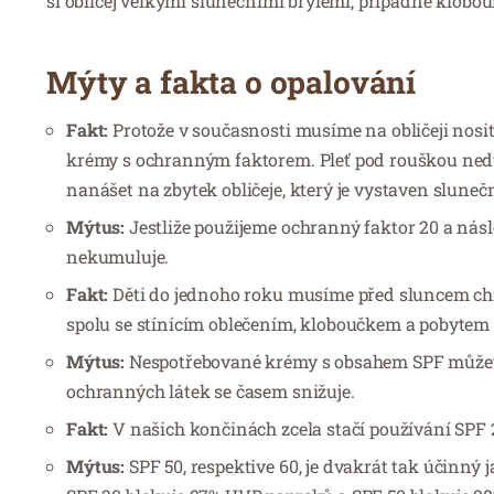
si obličej velkými slunečními brýlemi, případně klobo
Mýty a fakta o opalování
Fakt:
Protože v současnosti musíme na obličeji nosi
krémy s ochranným faktorem. Pleť pod rouškou nedých
nanášet na zbytek obličeje, který je vystaven sluneč
Mýtus:
Jestliže použijeme ochranný faktor 20 a násl
nekumuluje.
Fakt:
Děti do jednoho roku musíme před sluncem chrá
spolu se stínícím oblečením, kloboučkem a pobytem 
Mýtus:
Nespotřebované krémy s obsahem SPF můžete po
ochranných látek se časem snižuje.
Fakt:
V našich končinách zcela stačí používání SPF 2
Mýtus:
SPF 50, respektive 60, je dvakrát tak účinný 