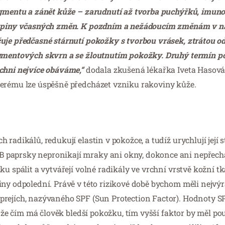
pigmentu a zánět kůže – zarudnutí až tvorba puchýřků, imun
skupiny včasných změn. K pozdním a nežádoucím změnám v na
uje předčasné stárnutí pokožky s tvorbou vrásek, ztrátou od
pigmentových skvrn a se žloutnutím pokožky. Druhý termín 
chni nejvíce obáváme,“
dodala zkušená lékařka Iveta Hasová,
terému lze úspěšně předcházet vzniku rakoviny kůže.
adikálů, redukují elastin v pokožce, a tudíž urychlují její s
 paprsky nepronikají mraky ani okny, dokonce ani nepřech
u spálit a vytvářejí volné radikály ve vrchní vrstvě kožní tk
iny odpolední. Právě v této rizikové době bychom měli nejvýr
rejích, nazývaného SPF (Sun Protection Factor). Hodnoty SPF
, že čím má člověk bledší pokožku, tím vyšší faktor by měl pou