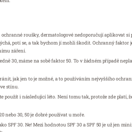
ukem.
t ochranné roušky, dermatologové nedoporučují aplikovat si 
á, potí se, a tak bychom jí mohli škodit. Ochranný faktor j
nímu záření.
edně 30, máme na sobě faktor 50. To v žádném případě neplat
nit, jak jen to je možné, a to používáním nejvyššího ochra
ve stínu.
užít i následující léto. Není tomu tak, protože zde platí, ž
0 nebo 30, 50 je dobré používat u moře.
jako SPF 30. Ne! Mezi hodnotou SPF 30 a SPF 50 je už jen mini