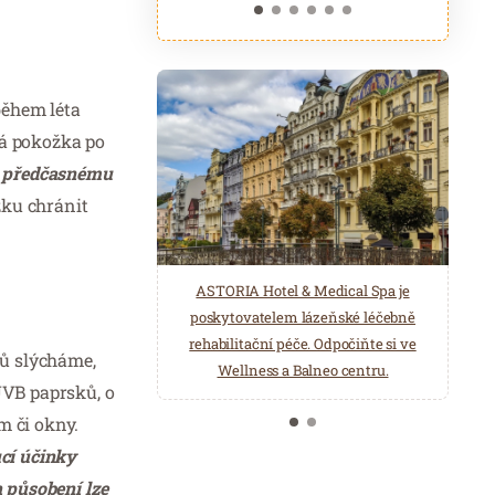
během léta
lá pokožka po
k předčasnému
žku chránit
ASTORIA Hotel & Medical Spa je
Belgická značka Aromen nabízí
poskytovatelem lázeňské léčebně
přírodní produkty pro wellness a
rehabilitační péče. Odpočiňte si ve
saunová centra. Éterické oleje,
jů slýcháme,
Wellness a Balneo centru.
hydroláty, esence pro parní lázně…
UVB paprsků, o
m či okny.
cí účinky
 působení lze