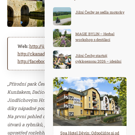
Jižní Čechy ze sedla motorky
MAGIE BYLIN – Herbal
workshop s destilací
Web:
http://jiznicechy.cz/ceskakanada
http://ckanada.cz
Jižní Čechy startují
http://facebook.com/ckanada.cz
cyklosezonu 2026 – ideální
destinace pro aktivní
dovolenou
„Přírodní park Česká Kanada, to je území mezi
Kunžakem, Dačicemi, Slavonicemi, Novou Bystřicí a
Jindřichovým Hradcem. Svůj název získala tato krajina
díky nápadné podobnosti s oblastmi na severu Ameriky.
Na první pohled drsná příroda se spoustou skalních
útvarů a rybníků, připomínajících severská jezera
uprostřed rozlehlých lesů. Turistická oblast Česká Kanada
Spa Hotel Děvín: Odpočiňte si od
Saunový ráj Holice: Odpočinek a