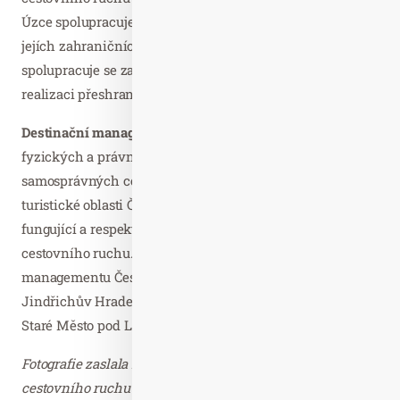
Úzce spolupracuje s agenturou CzechTourism, včetně
jejích zahraničních zastoupení, komunikuje a
spolupracuje se zahraničními partnery při tvorbě a
realizaci přeshraničních projektů.
Destinační managament Česká Kanada
je spolkem
fyzických a právnických osob, zejména územních
samosprávných celků, spolupracujících na rozvoji
turistické oblasti Česká Kanada a vytvoření dobře
fungující a respektované destinační společnosti v oblasti
cestovního ruchu. Zakládajícími členy Destinačního
managementu Česká Kanada jsou města Deštná,
Jindřichův Hradec, Nová Bystřice, Slavonice, městys
Staré Město pod Landštejnem a obec Kunžak.
Fotografie zaslala Ing. Jana Píchová, Jihočeská centrála
cestovního ruchu – děkujeme.