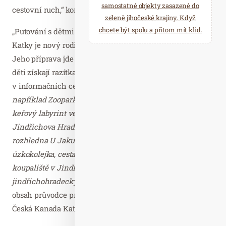
samostatné objekty zasazené do
cestovní ruch,“ konstatoval Polášek.
zeleně jihočeské krajiny. Když
chcete být spolu a přitom mít klid.
„Putování s dětmi po České Kanadě“ v doprovodu Čendy a
Katky je nový rodinný průvodce a hra „v jednom balení“.
Jeho příprava jde do finále. Na vybraných atraktivitách
děti získají razítka a za různý počet razítek různé odměny
v informačních centrech oblasti.
„Součástí tras je
například Zoopark Na Hrádečku, Obludiště, největší
keřový labyrint ve střední Evropě v Dolní Pěně u
Jindřichova Hradce, Houbový park a ráj skřítků v Roseči,
rozhledna U Jakuba, Kukuřičné bludiště v Roseči,
úzkokolejka, cesta pohádkovým lesem u Slavonic,
koupaliště v Jindřichově Hradci a Dačicích nebo
jindřichohradecký výstavní dům Stará radnice,“
přiblížila
obsah průvodce produktová manažerka turistické oblasti
Česká Kanada Kateřina Trávníčková.