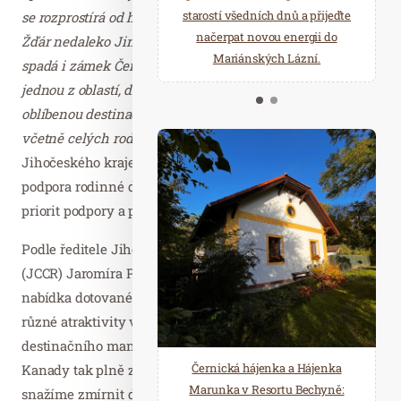
starostí všedních dnů a přijeďte
relaxace v oáze klidu a pohody.
se rozprostírá od hranic s krajem Vysočina až po Pluhův
načerpat novou energii do
Několik druhů saun a různé
Žďár nedaleko Jindřichova Hradce a do turistické oblasti
Mariánských Lázní.
možnosti ochlazení.
spadá i zámek Červená Lhota. Česká Kanada je tedy
jednou z oblastí, díky nimž jsou jižní Čechy tolik
oblíbenou destinací pro domácí i zahraniční turisty,
včetně celých rodin s dětmi,“
uvedla hejtmanka
Jihočeského kraje Ivana Stráská a poznamenala, že
podpora rodinné dovolené napříč regionem je jednou z
priorit podpory a propagace turismu v jižních Čechách.
Podle ředitele Jihočeské centrály cestovního ruchu
(JCCR) Jaromíra Poláška je prorodinně orientována také
nabídka dotovaného ubytování či slev vstupného na
různé atraktivity v Jihočeském kraji. „Aktivita
destinačního managementu turistické oblasti České
Černická hájenka a Hájenka
Kanady tak plně zapadá do komplexu opatření, jimiž se
Marunka v Resortu Bechyně:
snažíme zmírnit dopady koronavirové krize na domácí