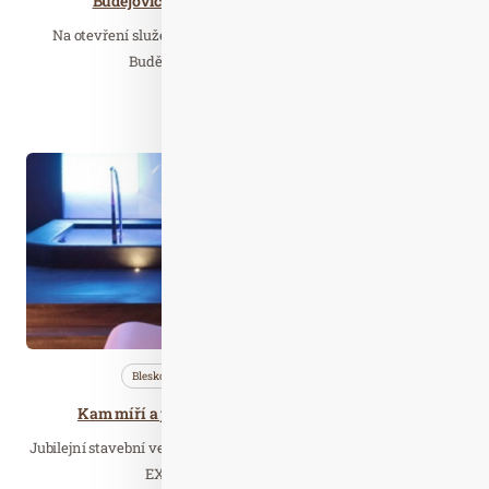
Budějovicko poskytne turistům 1,8 milionu
Na otevření služeb a restart turistické sezony nachystali na
Budějovicku slevy pro ubytované.…
Číst celý článek
Čer. 26
2019
Bleskovky
Nezařazené
Profi…
Kam míří a jaké trendy má svět wellness & SPA?
Jubilejní stavební veletrh FOR ARCH ve dnech 17. až 21. září v PVA
EXPO PRAHA představí také…