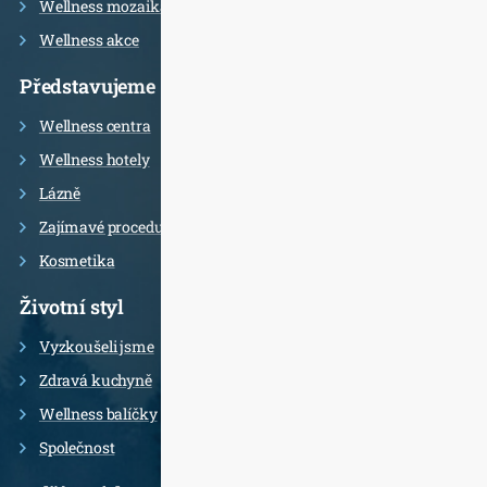
Wellness mozaika
Wellness akce
Představujeme
Wellness centra
Wellness hotely
Lázně
Zajímavé procedury
Kosmetika
Životní styl
Vyzkoušeli jsme
Zdravá kuchyně
Wellness balíčky
Společnost