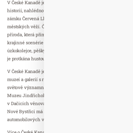
V České Kanadě je možné navštívit města s bohatou
historií, nahlédnout za brány hradu Landštejn nebo
zámku Červená Lhota či vystoupat na některou z
městských věží. Česká Kanada, to je také nádherná
příroda, která přímo vybízí k objevování. Fascinující
krajinné scenérie si lze vychutnat z vlaku jezdícího na
úzkokolejce, pěšky nebo z cyklistického sedla. Celá oblast
je protkána hustou sítí turistických stezek a cyklotras.
V České Kanadě je také zhruba třicítka originálních
muzeí a galerií s různým tematickým zaměřením. Mezi
světově významné expozice se řadí Krýzovy jesličky v
Muzeu Jindřichohradecka a expozice Městského muzea
v Dačicích věnovaná první kostce cukru na světě. V
Nové Bystřici má své sídlo největší muzeum amerických
automobilových veteránů v Čechách.
Více o České Kanadě lze nalézt na webových portálech: