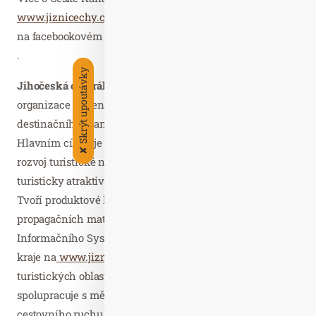
www.jiznicechy.cz/ceskakanada,
www.ckanada.cz
, nebo
na facebookovém profilu:
www.facebook.com/ckanada.cz
.
Skrýt upoutávky
Jihočeská centrála cestovního ruchu
(JCCR) je
organizace zřízená Jihočeským krajem k výkonu funkce
destinačního managementu pro region jižní Čechy.
Hlavním cílem je realizace projektů zaměřených na
✘
rozvoj turistické nabídky a prezentace regionu jako
turisticky atraktivní destinace v tuzemsku i zahraničí.
Tvoří produktové linie a zajišťuje vydávání tištěných
propagačních materiálů. JCCR je provozovatelem
Informačního Systému Cestovního Ruchu Jihočeského
kraje na
www.jiznicechy.cz
. JCCR koordinuje činnost
turistických oblastí na území Jihočeského kraje,
spolupracuje s městy a obcemi, infocentry a subjekty
cestovního ruchu z veřejného i soukromého sektoru.