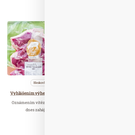
Číst celý článek
Zář. 07
2021
Bleskovky
Nezařazené
Wellness…
Vyhlášením výherce soutěže Česká biopotravina roku 2021 odstartovala kampaň Září – Měsíc biopotravin
Oznámením vítězů soutěže Česká biopotravina roku 2021 byla
dnes zahájena každoroční edukační kampaň…
Číst celý článek