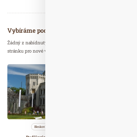
Vybíráme podobné články
Žádný z nabídnutých článků vás nezajímá? Aktualizujte
stránku pro nové výsledky...
Kvě. 19
2021
Bleskovky
Cestujeme
Nezařazené