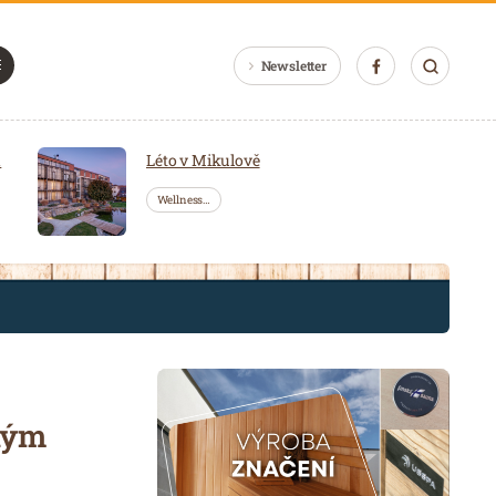
Newsletter
a
Léto v Mikulově
Wellness…
ným