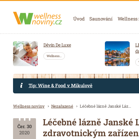
Navigace
Úvod
Saunování
Wellness
Děvín De Luxe
L
d
Wellness…
Tip: Wine & Food v Mikulově
Drobečková navigace
Wellness noviny
Nezařazené
Léčebné lázně Janské Lázně se staly prvním akreditovaným zdravotnickým zařízením v ČR
Léčebné lázně Janské 
Čer. 30
zdravotnickým zařízen
2020