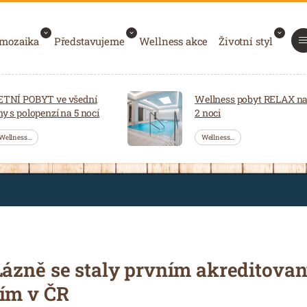
 mozaika
Představujeme
Wellness akce
Životní styl
ETNÍ POBYT ve všední
Wellness pobyt RELAX n
ny s polopenzí na 5 nocí
2 noci
Wellness…
Wellness…
Lázně se staly prvním akreditova
ím v ČR