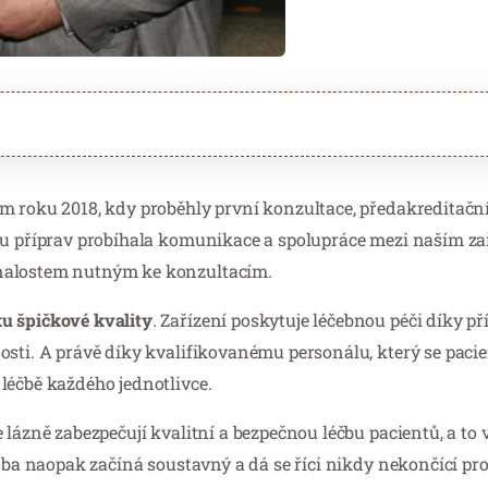
m roku 2018, kdy proběhly první konzultace, předakreditační 
obu příprav probíhala komunikace a spolupráce mezi naším za
vnalostem nutným ke konzultacím.
u špičkové kvality
. Zařízení poskytuje léčebnou péči díky p
osti. A právě díky kvalifikovanému personálu, který se pac
léčbě každého jednotlivce.
 lázně zabezpečují kvalitní a bezpečnou léčbu pacientů, a to 
, ba naopak začíná soustavný a dá se říci nikdy nekončící pr