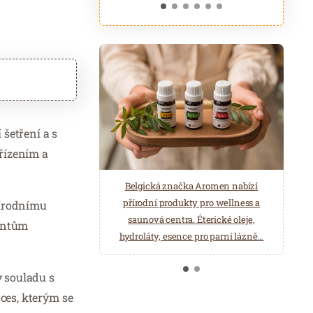
šetření a s
řízením a
ASTORIA Hotel & Medical Spa je
Belgická značka Aromen nabízí
poskytovatelem lázeňské léčebně
přírodní produkty pro wellness a
řírodnímu
rehabilitační péče. Odpočiňte si ve
saunová centra. Éterické oleje,
ientům
Wellness a Balneo centru.
hydroláty, esence pro parní lázně…
v souladu s
oces, kterým se