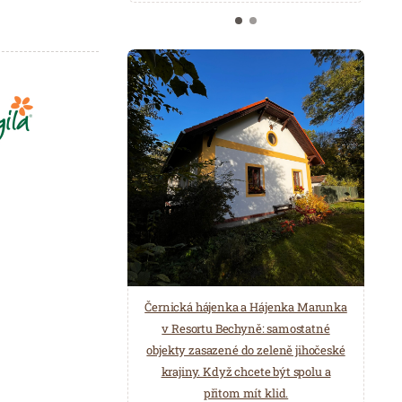
Černická hájenka a Hájenka Marunka
v Resortu Bechyně: samostatné
objekty zasazené do zeleně jihočeské
krajiny. Když chcete být spolu a
přitom mít klid.