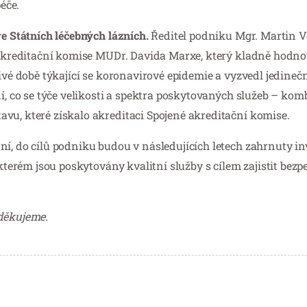
éče.
ve Státních léčebných lázních.
Ředitel podniku Mgr. Martin V
é akreditační komise MUDr. Davida Marxe, který kladně hodno
nivé době týkající se koronavirové epidemie a vyzvedl jedineč
ní, co se týče velikosti a spektra poskytovaných služeb – ko
vu, které získalo akreditaci Spojené akreditační komise.
í, do cílů podniku budou v následujících letech zahrnuty inv
kterém jsou poskytovány kvalitní služby s cílem zajistit bezp
 děkujeme.