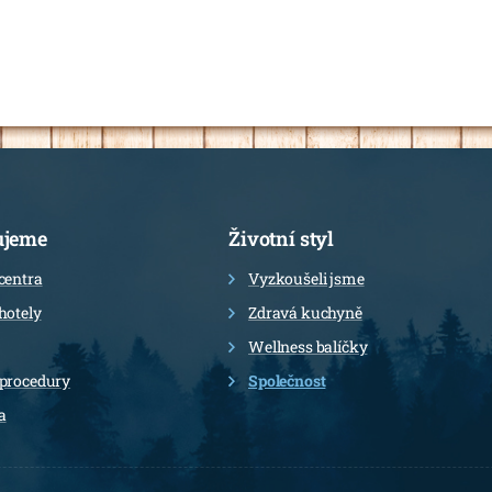
ujeme
Životní styl
centra
Vyzkoušeli jsme
hotely
Zdravá kuchyně
Wellness balíčky
 procedury
Společnost
a