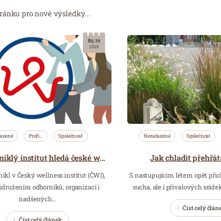
ránku pro nové výsledky...
Říj. 29
2019
azené
Profi…
Společnost
Nezařazené
Společnost
Jak chladit přehřá
Nově vzniklý institut hledá české wellness
ikl v Český wellness institut (ČWI),
S nastupujícím létem opět přic
 sdružením odborníků, organizací i
sucha, ale i přívalových sráže
nadšených…
Číst celý člán
Číst celý článek