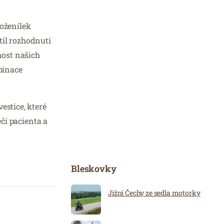
oženílek
til rozhodnutí
nost našich
mbinace
estice, které
ečí pacienta a
Bleskovky
Jižní Čechy ze sedla motorky