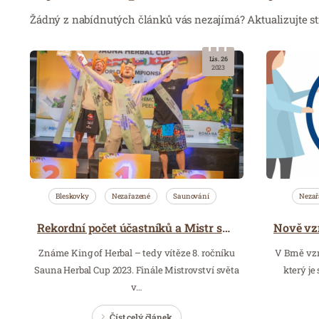
Žádný z nabídnutých článků vás nezajímá? Aktualizujte st
Lis. 26
2023
Bleskovky
Nezařazené
Saunování
Nezař
Rekordní počet účastníků a Mistr světa Sauna Herbal Cup 2023
Známe King of Herbal – tedy vítěze 8. ročníku
V Brně vzn
Sauna Herbal Cup 2023. Finále Mistrovství světa
který je
v…
Číst celý článek