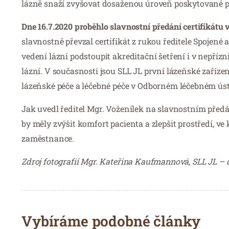
lázně snaží zvyšovat dosaženou úroveň poskytované p
Dne 16.7.2020 proběhlo slavnostní předání certifikátu 
slavnostně převzal certifikát z rukou ředitele Spojen
vedení lázní podstoupit akreditační šetření i v nepříz
lázní. V současnosti jsou SLL JL první lázeňské zaříze
lázeňské péče a léčebné péče v Odborném léčebném ústa
Jak uvedl ředitel Mgr. Voženílek na slavnostním předán
by měly zvýšit komfort pacienta a zlepšit prostředí, ve 
zaměstnance.
Zdroj fotografií Mgr. Kateřina Kaufmannová, SLL JL –
Vybíráme podobné články