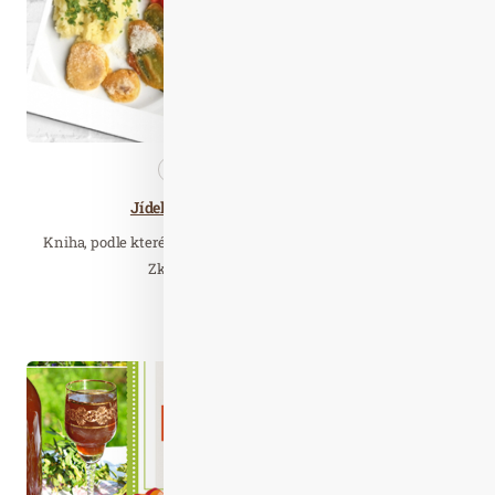
Nezařazené
Přečtěte…
Jídelníček kojenců a malých dětí
Kniha, podle které lze opravdu zdravě vařit pro nejmenší děti!
Zkušený pediatr a autor řady…
Číst celý článek
Říj. 20
2021