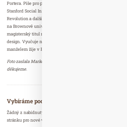
Portera. Píše pro periodika Fast Company, Quartz,
Stanford Social Innovation Review, Entrepreneur, Quiet
Revolution a další digitální fóra. Získala bakalářský titul
na Brownově univerzitě̌ v oboru jednání organizací a
magisterský titul na Parsonsově škole designu v oboru
design. Vyučuje na Stanfordu a na Parsonsově škole. S
manželem žije v Brooklynu.
Foto zaslala Markéta Faustová, 2media.cz s.r.o. –
děkujeme.
Vybíráme podobné články
Žádný z nabídnutých článků vás nezajímá? Aktualizujte
stránku pro nové výsledky...