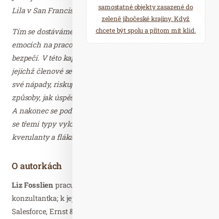
samostatné objekty zasazené do
Lila v San Franciscu a upila ze své třetinky piva.
zeleně jihočeské krajiny. Když
chcete být spolu a přitom mít klid.
Tím se dostáváme ke čtvrtému novému pravidlu o
emocích na pracovišti: Na prvním místě je psychické
bezpečí. V této kapitole si ukážeme, jak vybudovat týmy,
jejichž členové se budou cítit bezpečně, když předkládají
své nápady, riskují nebo se na něco ptají. Probereme si
způsoby, jak úspěšné týmy zvládají různé typy konfliktů.
A nakonec se podíváme na to, jak se můžeme vypořádat
se třemi typy vyloženě obtížných pavouků: s kretény, s
kverulanty a flákači.
O autorkách
Liz Fosslien
pracuje jako marketingová a designová
konzultantka; k jejím klientům patří společnosti jako
Salesforce, Ernst & Young a Stanfordská škola designu.