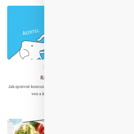
Srp. 18
2020
Nezařazené
Přečtěte…
Knižní tip: Hlavně v pohodě
Jak správně komunikovat? Jak pracovat v týmu? Kdy s emocemi
ven a kdy naopak raději držet jazyk za…
Číst celý článek
Čer. 02
2019