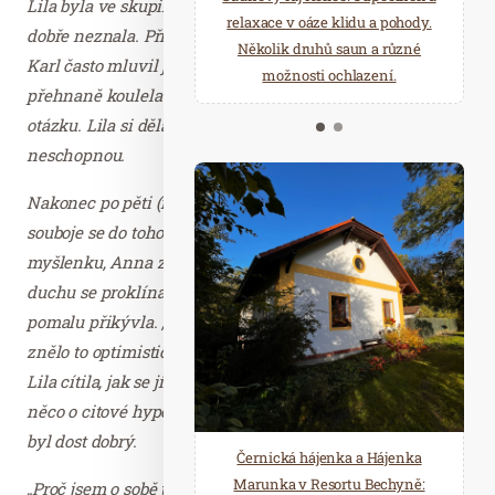
Lila byla ve skupině teprve dva týdny a své kolegy ještě
starostí všedních dnů a přijeďte
relaxace v oáze klidu a pohody.
dobře neznala. Připadali jí však oba extrémně soutěživí.
načerpat novou energii do
Několik druhů saun a různé
Karl často mluvil jaksi přehlíživě a Anna zpravidla
Mariánských Lázní.
možnosti ochlazení.
přehnaně koulela očima, když jí odpovídala na nějakou
otázku. Lila si dělala obavy, že ji považují za naprosto
neschopnou.
Nakonec po pěti (nebo snad deseti?) minutách vnitřního
souboje se do toho Lila pustila. Když dokončila svou
myšlenku, Anna zase zvedla obočí. Lila se stáhla a v
duchu se proklínala. Už zase koulí očima. Ale Anna pak
pomalu přikývla. „To je fakt skvělé,“ řekla zadumaně a
znělo to optimisticky. Karl skočil do řeči: „Jo, to by šlo!“
Lila cítila, jak se jí po těle rozlévá úleva (a vykládejte mi
něco o citové hypertenzi), a váhavě se usmála. Její nápad
byl dost dobrý.
Černická hájenka a Hájenka
Marunka v Resortu Bechyně:
„Proč jsem o sobě tak pochybovala?“ postěžovala si nám