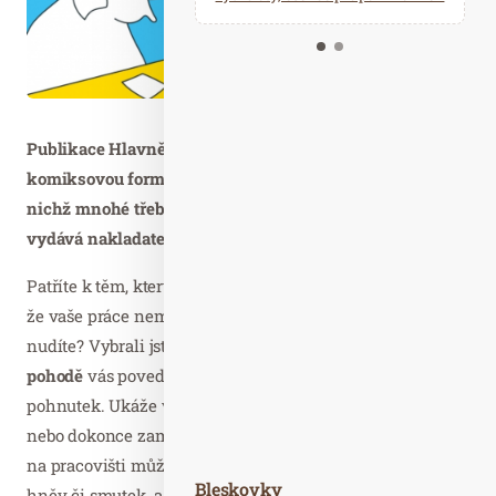
Kalendář událostí
Odebírejte náš newsletter
Kontakt
Publikace Hlavně v pohodě přináší netradiční, často
komiksovou formou, cenné rady a odpovědi na otázky, z
nichž mnohé třeba právě v této době řešíte i vy. Novinku
vydává nakladatelství nakladatelství Pragma.
Patříte k těm, kterým se čas od času vrací sžíravý pocit,
že vaše práce nemá smysl nebo se dokonce v práci
nudíte? Vybrali jste si vůbec dobře? Kniha
Hlavně v
pohodě
vás povede k nalézání vašich vnitřních
pohnutek. Ukáže vám, jak si práci ulehčit, zpříjemnit
nebo dokonce zamilovat. Přesně pojmenuje emoce, které
na pracovišti můžeme potkat, jako jsou vzrušení, úzkost,
Bleskovky
hněv či smutek, a přesvědčí vás, že osobní pocity není