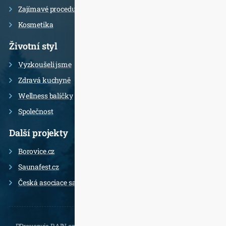
Zajímavé procedury
Kosmetika
Životní styl
Vyzkoušeli jsme
Zdravá kuchyně
Wellness balíčky
Společnost
Další projekty
Borovice.cz
Saunafest.cz
Česká asociace saunérů
PProvozuje RAIN.cz, Daliborova 22a, 102 00 Praha 10 - Hostivař,
, e-