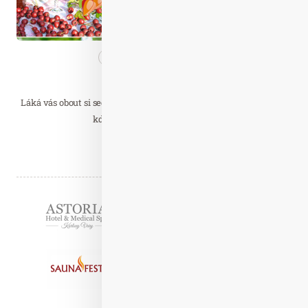
Nezařazené
Přečtěte…
Štědrý bylinářův rok
Láká vás obout si sedmimílové boty, které vás přivedou na místa,
kde voní bylinky, zelenají se…
Číst celý článek
Partneři