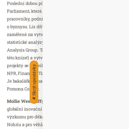
Poslední dobou působí jako kreativní ředitelka pro firmu
Parliament, která rozvíjí spolupráci mezi 500 vedoucími
pracovníky, podnikateli a autory nejprodávanějších knih
o byznysu. Liz dříve pracovala ve společnosti Genius
zaměřené na vytváření značky produktů a vedla
statistické analýzy pro výstižně pojmenovanou skupinu
Analysis Group. Také ilustruje (nakreslila všechno, co je v
této knize!) a vytváří diagramy a grafy. Její osobní
projekty se objevily jako hlavní téma v tisku (Economist,
Skrýt upoutávky
NPR, Financial Times), na blogu Freakonomics a na CNN.
Je bakalářkou matematické ekonomie z vysoké školy
Pomona College.
✘
Mollie West Duff
y pracuje jako návrhářka organizace v
globální inovační firmě IDEO. Předtím pracovala na
výzkumu pro děkana harvardské obchodní školy Nitina
Nohriu a pro věhlasného profesora strategie Michaela E.