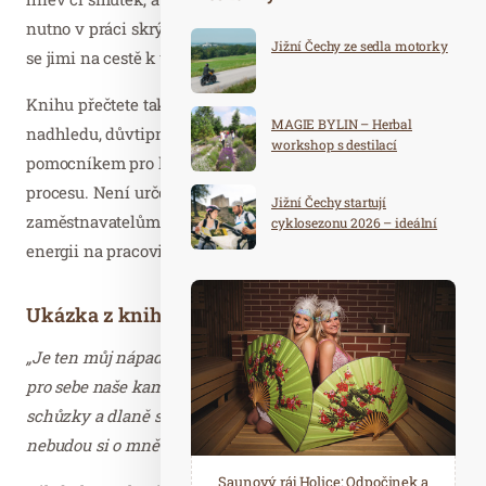
nutno v práci skrývat. Naopak se vyplatí je vnímat a řídit
Jižní Čechy ze sedla motorky
se jimi na cestě k úspěchu.
Knihu přečtete takzvaně na posezení, je totiž plná
MAGIE BYLIN – Herbal
nadhledu, důvtipných komiksových scének i grafů. Je
workshop s destilací
pomocníkem pro každého, kdo se vyskytuje v pracovním
procesu. Není určena jen zaměstnancům, ale i
Jižní Čechy startují
zaměstnavatelům, kteří díky ní mohou výrazně zlepšit
cyklosezonu 2026 – ideální
destinace pro aktivní
energii na pracovišti.
dovolenou
Ukázka z knihy
„Je ten můj nápad skvělý, anebo úplně pitomý?“ říkala si
pro sebe naše kamarádka Lila uprostřed týmové pracovní
schůzky a dlaně se jí začínaly potit. Když něco řeknu,
nebudou si o mně myslet, že jsem úplně blbá?
Spa Hotel Děvín: Odpočiňte si od
Saunový ráj Holice: Odpočinek a