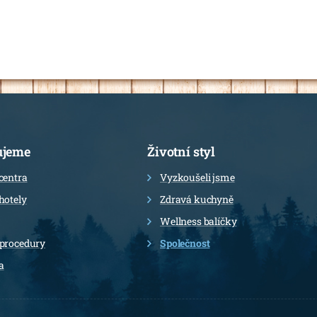
ujeme
Životní styl
centra
Vyzkoušeli jsme
hotely
Zdravá kuchyně
Wellness balíčky
 procedury
Společnost
a