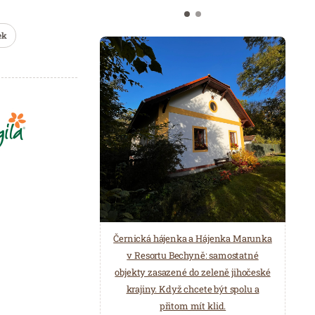
ek
Černická hájenka a Hájenka Marunka
v Resortu Bechyně: samostatné
objekty zasazené do zeleně jihočeské
krajiny. Když chcete být spolu a
přitom mít klid.