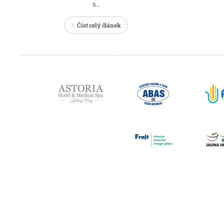
s…
Číst celý článek
Partneři