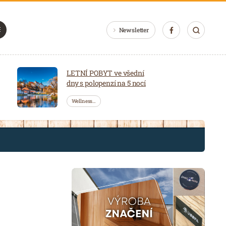
Newsletter
LETNÍ POBYT ve všední
dny s polopenzí na 5 nocí
Wellness…