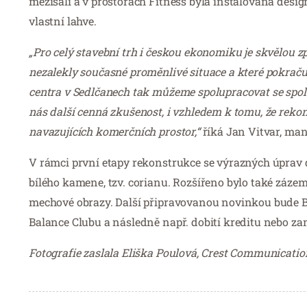
mezisálí a v prostorách Fitness byla instalována des
vlastní lahve.
„Pro celý stavební trh i českou ekonomiku je skvělou zp
nezalekly současné proměnlivé situace a které pokračuj
centra v Sedlčanech tak můžeme spolupracovat se spo
nás další cenná zkušenost, i vzhledem k tomu, že reko
navazujících komerčních prostor,“
říká Jan Vitvar, man
V rámci první etapy rekonstrukce se výrazných úprav 
bílého kamene, tzv. corianu. Rozšířeno bylo také zázemí
mechové obrazy. Další připravovanou novinkou bude Ba
Balance Clubu a následně např. dobití kreditu nebo za
Fotografie zaslala Eliška Poulová, Crest Communication