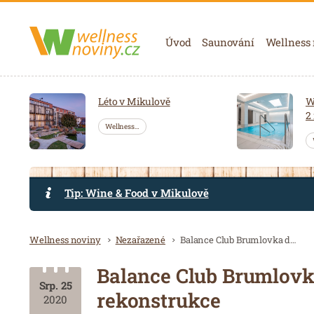
Navigace
Úvod
Saunování
Wellness
Léto v Mikulově
W
2
Wellness…
Tip: Wine & Food v Mikulově
Drobečková navigace
Wellness noviny
Nezařazené
Balance Club Brumlovka dokončil první etapu rozsáhlé rekonstrukce
Balance Club Brumlovka
Srp. 25
rekonstrukce
2020