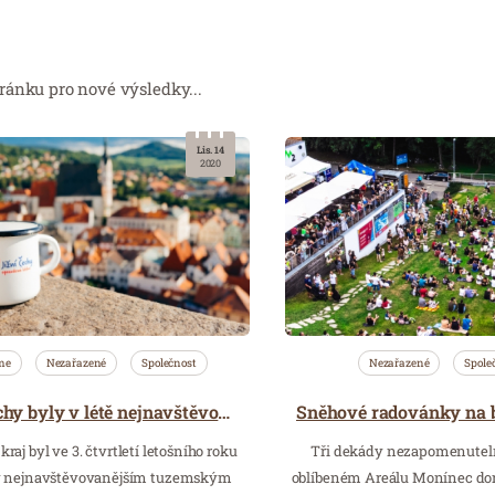
ránku pro nové výsledky...
Lis. 14
2020
me
Nezařazené
Společnost
Nezařazené
Spole
Jižní Čechy byly v létě nejnavštěvovanějším tuzemským regionem
raj byl ve 3. čtvrtletí letošního roku
Tři dekády nezapomenuteln
ky nejnavštěvovanějším tuzemským
oblíbeném Areálu Monínec doraz