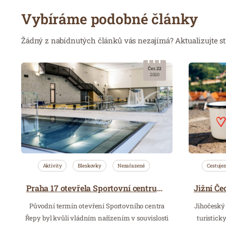
Vybíráme podobné články
Žádný z nabídnutých článků vás nezajímá? Aktualizujte st
Čer. 22
2020
Aktivity
Bleskovky
Nezařazené
Cestuje
Praha 17 otevřela Sportovní centrum Řepy veřejnosti
Původní termín otevření Sportovního centra
Jihočeský k
Řepy byl kvůli vládním nařízením v souvislosti
turistic