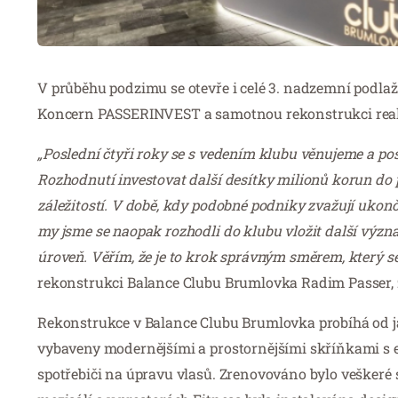
V průběhu podzimu se otevře i celé 3. nadzemní podlaž
Koncern PASSERINVEST a samotnou rekonstrukci reali
„Poslední čtyři roky se s vedením klubu věnujeme a pos
Rozhodnutí investovat další desítky milionů korun do 
záležitostí. V době, kdy podobné podniky zvažují ukončen
my jsme se naopak rozhodli do klubu vložit další výz
úroveň. Věřím, že je to krok správným směrem, který se
rekonstrukci Balance Clubu Brumlovka Radim Passer, 
Rekonstrukce v Balance Clubu Brumlovka probíhá od jar
vybaveny modernějšími a prostornějšími skříňkami s 
spotřebiči na úpravu vlasů. Zrenovováno bylo veškeré 