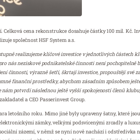
í. Celková cena rekonstrukce dosahuje částky 100 mil. Kč. In
zuje společnost HSF System a.s.
tupně realizujeme klíčové investice v jednotlivých částech kl
pro nás neziskové podnikatelské činnosti není pochopitelně 
í činnosti, výrazně šetří, škrtají investice, propouštějí své 
namné finanční prostředky, abychom zásadním způsobem ještě
 nám potvrdí následnou ještě vyšší spokojeností členů klubu,
zakladatel a CEO Passerinvest Group.
a letošního roku. Mimo jiné byly upraveny šatny, které jso
elektronickými zámky, velkými podsvícenými zrcadly a luxu
sociální zázemí, v němž se nyní nově nachází i odstředivka n