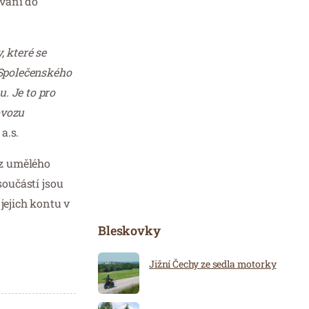
ování do
, které se
 Společenského
. Je to pro
ovozu
a.s.
 z umělého
součástí jsou
jejich kontu v
Bleskovky
Jižní Čechy ze sedla motorky