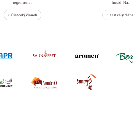
regionem…
hostů. Na…
Číst celý článek
Číst celý člán