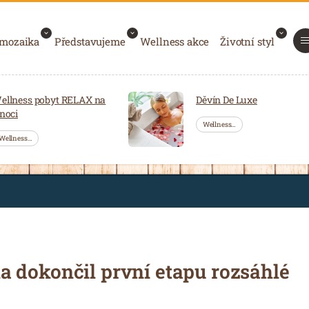
 mozaika
Představujeme
Wellness akce
Životní styl
ellness pobyt RELAX na
Děvín De Luxe
 noci
Wellness…
Wellness…
 dokončil první etapu rozsáhlé