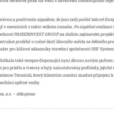
ignová nerezová pítka na vodu s dávkovači umožňujícími čep
rávou a pozitivním signálem, že jsou tady pořád takové firmy
í v investicích v takto velkém rozsahu. Po úspěšné realizaci
lečností PASSERINVEST GROUP na dalším zajímavém projektu
nstrukce probíhá v rušné části hlavního města za běžného pr
ažer pro klíčové zákazníky stavební společnosti HSF System 
dočkala také recepce disponující nyní zbrusu novým pultem
 pro prádlo a trezory a byly nainstalovány podhledy, jejichž 
lance Terminál, který klientům umožní snadné připojení k 
nechání zpětné vazby.
s, a.s. – děkujeme.