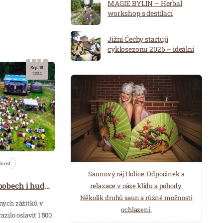
MAGIE BYLIN – Herbal
workshop s destilací
Jižní Čechy startují
cyklosezonu 2026 – ideální
destinace pro aktivní
dovolenou
Srp. 18
2024
čnost
Spa Hotel Děvín: Odpočiňte si od
Saunový ráj Holice: Odpočinek a
Sněhové radovánky na bobech i hudební hvězdy, taková byla oslava 30 let Areálu Monínce
starostí všedních dnů a přijeďte
relaxace v oáze klidu a pohody.
načerpat novou energii do
Několik druhů saun a různé možnosti
ých zážitků v
Mariánských Lázní.
ochlazení.
ilo oslavit 1 500