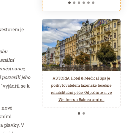
vestorem je
ubu.
banální
zaměstnance,
 pozvedli jeho
ASTORIA Hotel & Medical Spa je
Belgická značka Aromen nabízí
poskytovatelem lázeňské léčebně
“
vyjádřil se k
přírodní produkty pro wellness a
rehabilitační péče. Odpočiňte si ve
saunová centra. Éterické oleje,
Wellness a Balneo centru.
hydroláty, esence pro parní lázně…
u nově
sními
a plavky. V