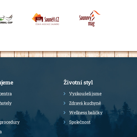
ujeme
Životní styl
centra
Vyzkoušeli jsme
hotely
Zdravá kuchyně
Wellness balíčky
 procedury
Společnost
a