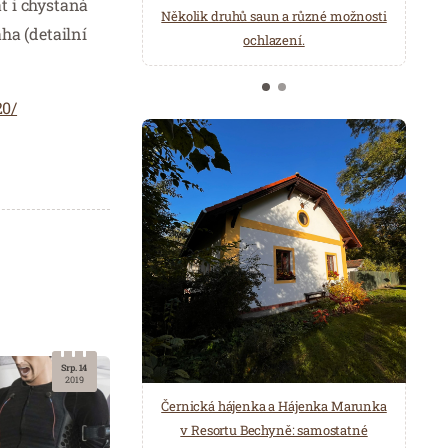
t i chystaná
načerpat novou energii do
Několik druhů saun a různé možnosti
ha (detailní
Mariánských Lázní.
ochlazení.
20/
Srp. 14
2019
Černická hájenka a Hájenka Marunka
v Resortu Bechyně: samostatné