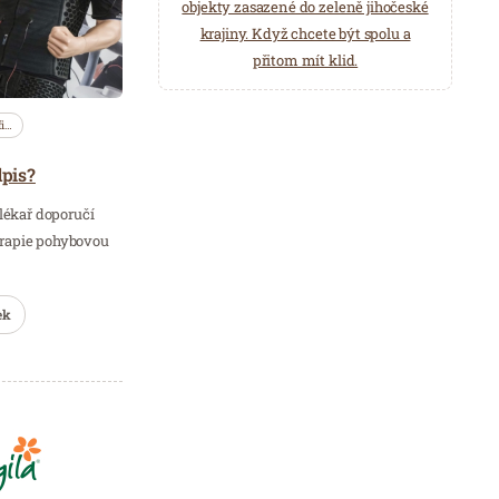
objekty zasazené do zeleně jihočeské
krajiny. Když chcete být spolu a
přitom mít klid.
fi…
dpis?
 lékař doporučí
erapie pohybovou
ek