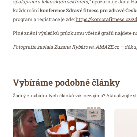
spolupráci s lékařským sektorem,“
upozorňuje Jana Hav
každoroční
konference Zdravé fitness pro zdravé Česko
program a registrace je zde:
https://komorafitness.cz/z
Plné znění výsledků průzkumu včetně grafů najdete 
Fotografie zaslala Zuzana Rybářová, AMAZE.cz – děku
Vybíráme podobné články
Žádný z nabídnutých článků vás nezajímá? Aktualizujte st
Dub. 14
2023