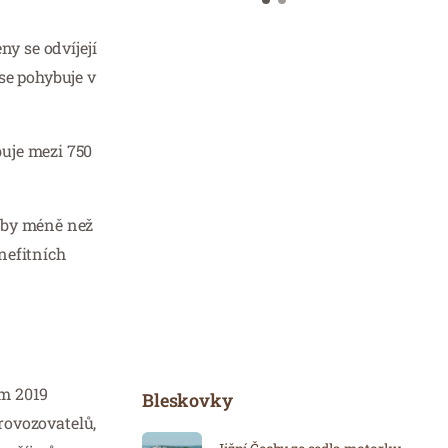
ny se odvíjejí
se pohybuje v
buje mezi 750
užby méně než
enefitních
em 2019
Bleskovky
provozovatelů,