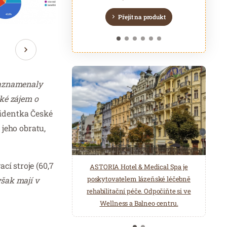
Šedožlutohnědá
Zeleno žlutá
zelená
čepice
Přejít na produkt
Přejít na produkt
Přejít na produkt
Přejít na produkt
Přejít na produkt
Přejít na produkt
 zaznamenaly
ké zájem o
identka České
 jeho obratu,
cí stroje (60,7
ASTORIA Hotel & Medical Spa je
Belgická značka Aromen nabízí
poskytovatelem lázeňské léčebně
však mají v
přírodní produkty pro wellness a
rehabilitační péče. Odpočiňte si ve
saunová centra. Éterické oleje,
Wellness a Balneo centru.
hydroláty, esence pro parní lázně…