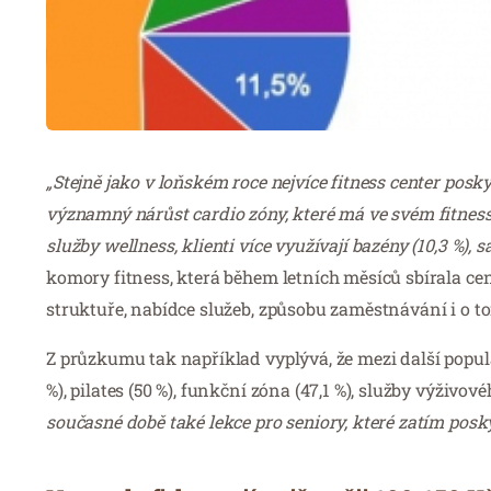
„Stejně jako v loňském roce nejvíce fitness center pos
významný nárůst cardio zóny, které má ve svém fitness
služby wellness, klienti více využívají bazény (10,3 %), sa
komory fitness, která během letních měsíců sbírala cenná
struktuře, nabídce služeb, způsobu zaměstnávání i o to
Z průzkumu tak například vyplývá, že mezi další populá
%), pilates (50 %), funkční zóna (47,1 %), služby výživové
současné době také lekce pro seniory, které zatím posky