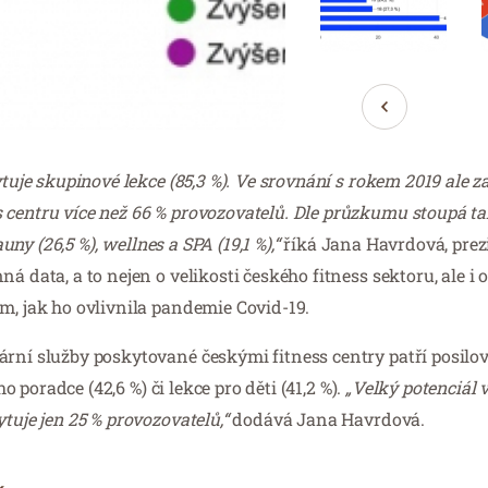
kytuje skupinové lekce (85,3 %). Ve srovnání s rokem 2019 ale
 centru více než 66 % provozovatelů. Dle průzkumu stoupá ta
uny (26,5 %), wellnes a SPA (19,1 %),“
říká Jana Havrdová, prez
 data, a to nejen o velikosti českého fitness sektoru, ale i o
m, jak ho ovlivnila pandemie Covid-19.
rní služby poskytované českými fitness centry patří posilova
ho poradce (42,6 %) či lekce pro děti (41,2 %).
„Velký potenciál 
tuje jen 25 % provozovatelů,“
dodává Jana Havrdová.