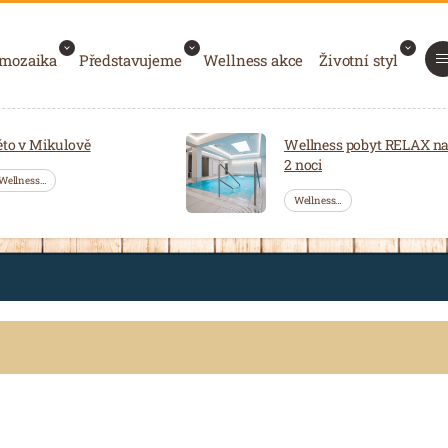
 mozaika
Představujeme
Wellness akce
Životní styl
éto v Mikulově
Wellness pobyt RELAX n
2 noci
Wellness…
Wellness…