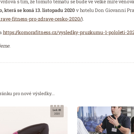
rdová s tím, že tomuto tématu se bude ve velké míře věnova
, která se koná 13. listopadu 2020
v hotelu Don Giovanni Pra
drave-fitness-pro-zdrave-cesko-2020/
).
na
https://komorafitness.cz/vysledky-pruzkumu-1-pololeti-20
jeme.
ránku pro nové výsledky...
Led. 05
2020