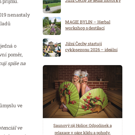
Jižní Čechy ze sedla motorky
 příjmů.
2019 nenastaly
MAGIE BYLIN – Herbal
kladů
workshop s destilací
Jižní Čechy startují
 jedná o
cyklosezonu 2026 – ideální
ovní poměr,
destinace pro aktivní
dovolenou
ují spíše na
průmyslu ve
Spa Hotel Děvín: Odpočiňte si od
Saunový ráj Holice: Odpočinek a
tenciál ve
starostí všedních dnů a přijeďte
relaxace v oáze klidu a pohody.