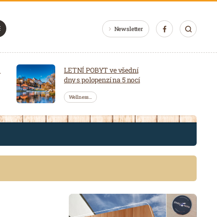
Newsletter
a
LETNÍ POBYT ve všední
dny s polopenzí na 5 nocí
Wellness…