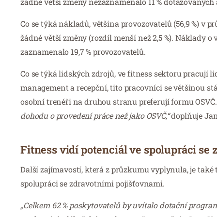
žádné větší změny nezaznamenalo 11 % dotazovaných a 
Co se týká nákladů, většina provozovatelů (56,9 %) v 
žádné větší změny (rozdíl menší než 2,5 %). Náklady o v
zaznamenalo 19,7 % provozovatelů.
Co se týká lidských zdrojů, ve fitness sektoru pracují 
management a recepční, tito pracovníci se většinou stáv
osobní trenéři na druhou stranu preferují formu OSVČ
dohodu o provedení práce než jako OSVČ,“
doplňuje Ja
Fitness vidí potenciál ve spolupráci se
Další zajímavostí, která z průzkumu vyplynula, je také t
spolupráci se zdravotními pojišťovnami.
„Celkem 62 % poskytovatelů by uvítalo dotační programy