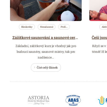
Bleskovky
Nezařazené
Profi…
Akti
Zážitkové saunování a saunové ceremoniály – školení
Základní, zážitkový kurz je vhodný jak pro
Když se v 
budoucí saunéry, saunové mistry, tak pro
téměř 15 l
nadšence…
Číst celý článek
Partneři