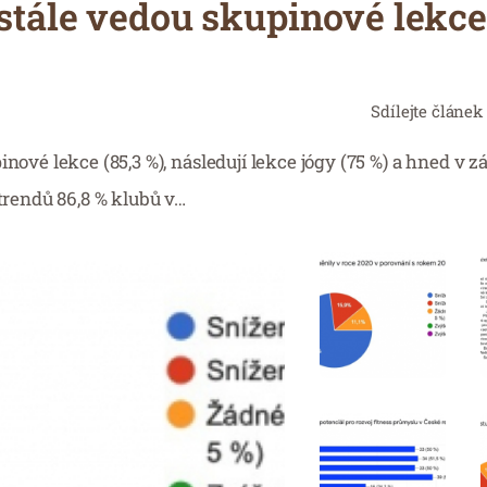
tále vedou skupinové lekce
Sdílejte článek
nové lekce (85,3 %), následují lekce jógy (75 %) a hned v 
 trendů 86,8 % klubů v…