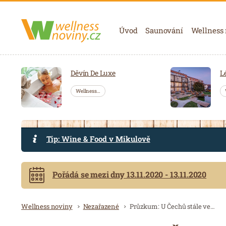
Navigace
Úvod
Saunování
Wellness
Děvín De Luxe
L
Wellness…
Tip: Wine & Food v Mikulově
Pořádá se mezi dny 13.11.2020 - 13.11.2020
Drobečková navigace
Wellness noviny
Nezařazené
Průzkum: U Čechů stále vedou skupinové lekce,