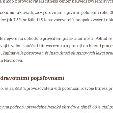
nikdo z provozovatelů fitness center neuvedl zvýšení svých
průzkumu tak uvádí, že v porovnání s prvním pololetím roku 
íce jak 7,5 % snížilo 11,5 % provozovatelů, naopak zvýšení ná
lidé nejvíce na dohodu o provedení práce či činnosti. Pokud se
ají trvalou součástí fitness centra a pracují na hlavní prac
.
„Zajímavé je pozorovat, že instruktoři skupinových lekcí prac
na Havrdová.
 zdravotními pojišťovnami
o, že až 83,3 % provozovatelů vidí potenciál rozvoje fitness 
 na podporu pravidelné fyzické aktivity a téměř 60 % vidí po