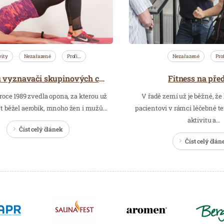
vity
Nezařazené
Profi…
Nezařazené
Pro
Fitness na pře
Češi jsou vyznavači skupinových cvičení, zásadní je však osobnost instruktora
roce 1989 zvedla opona, za kterou už
V řadě zemí už je běžné, že
et běžel aerobik, mnoho žen i mužů…
pacientovi v rámci léčebné t
aktivitu a…
Číst celý článek
Číst celý člán