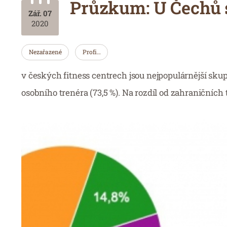
Průzkum: U Čechů s
Zář. 07
2020
Nezařazené
Profi…
v českých fitness centrech jsou nejpopulárnější skupi
osobního trenéra (73,5 %). Na rozdíl od zahraničních