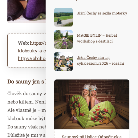
Jižní Čechy ze sedla motorky
MAGIE BYLIN – Herbal
workshop s destilací
Web:
https://saunovymag.cz/novy/saunove-
klobouky-a-cepice-do-sauny/
Jižní Čechy startují
https://obchod.saunovymag.cz/cepice-do-sauny
cyklosezonu 2026 – ideální
destinace pro aktivní
dovolenou
Do sauny jen s kloboukem?
Člověk do sauny vstupuje nahý, s ručníkem, prostěradlem
nebo kiltem. Není tedy příliš prostor na nějakou “parádu”.
Ale vlastně je – můžete mít parádní čepici. Saunový
klobouk může být skutečně pěkným, módním doplňkem.
Do sauny však neberte vše, třeba kulich není ideální.
Důležité je mít v sauně pouze saunovou čepici, tedy
Spa Hotel Děvín: Odpočiňte si od
Saunový ráj Holice: Odpočinek a