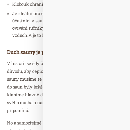
Klobouk chrání naše vlasy, výborně absorbuje vlhkost
Je ideální pro saunové ceremoniály a rituály, protože
účastníci v sauně sedí a současně jsou intenzivně
ovíváni ručníky a na tělo intenzivně působí horký
vzduch.A je to i zábavné
Duch sauny je potěšen
V historii se šily čepice vysoké, do špičky. A to právě z
důvodu, aby čepice byla co nejvyšší a když jdeme do
sauny musíme se sehnout při vstupu /a to dříve vchody
do saun byly ještě daleko nižší). Naším skloněním se
klaníme hlavně duchu sauny, Každá sauna má totiž
svého ducha a náš saunový klobouk nám to stále
připomíná.
No a samozřejmě zvolený tvar čepice, barva a styl