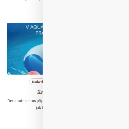
Číst celý článek
Kvě. 09
2023
Bleskovky
Nezařazené
Wellness…
Nejlepší dárek ke Dni matek?
Den matek letos připadá na neděli 14. května a pokud ještě nevíte,
jak kromě květiny a objetí máte…
Číst celý článek