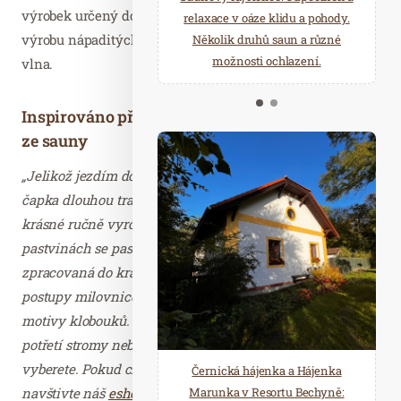
výrobek určený do vysokých teplot a 100% přírodní. Na
starostí všedních dnů a přijeďte
relaxace v oáze klidu a pohody.
výrobu nápaditých klobouků do sauny se používá 100%
načerpat novou energii do
Několik druhů saun a různé
Mariánských Lázní.
možnosti ochlazení.
vlna.
Inspirováno přírodou a jejími dary pro radost
ze sauny
„Jelikož jezdím do severských zemí, kde má saunová
čapka dlouhou tradici a je velmi oblíbená, přivážím vám
krásné ručně vyrobené skvosty. Na prostorných
pastvinách se pasou ovečky a jejich vlna je ručně
zpracovaná do krásných klobouků. Dělají to tradičními
postupy milovnice sauny. A přírodní prostředí odráží i
motivy klobouků. Jednou je to voda, podruhé květy a
potřetí stromy nebo byliny. Je jen na vás, jakou čepici si
vyberete. Pokud chcete mít originál inspirovaný přírodou,
Černická hájenka a Hájenka
navštivte náš
eshop
(nebo zavolejte nebo napište email či
Marunka v Resortu Bechyně: