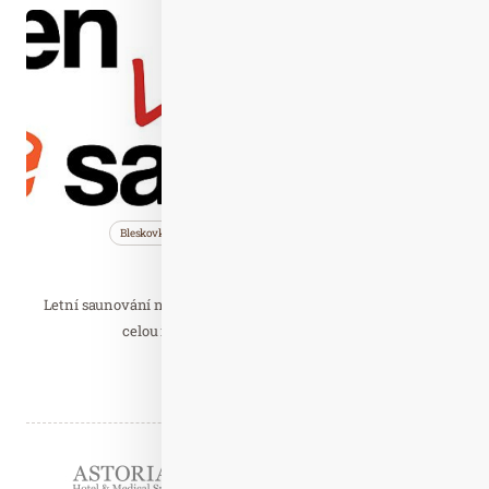
Čer. 09
2020
Bleskovky
Nezařazené
Saunování
Den letního saunování
Letní saunování není bláznivý nápad, jde o skvělou aktivitu s
celou řadou výhod pro naše zdraví a…
Číst celý článek
Partneři