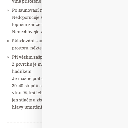
vlna přirozeně odpuzuje nečistoty, praní nepotřebuje!
Po saunování nechte čepici přirozeně vyschnout.
Nedoporučuje se sušení na radiátorech ani na jiném
topném zařízení. Sušte při pokojové teplotě.
Nenechávejte v sauně!
Skladování saunové čepice je ideální zavěšením v
prostoru. některé čepice mají i poutko na zavěšení.
Při větším zašpinění čepice:
Z povrchu je možné odstranit nečistoty vlhkým
hadříkem.
Je možné prát opatrně a pouze ručně ve vodě o teplotě
30-40 stupňů s přírodním mýdlem nebo mýdlem na
vlnu. Velmi lehce. Neždímejte a opláchnutou čepici
jen stlačte a zbavte tak vody, vytvarujte zpět podle
hlavy umístěním na hlavě.