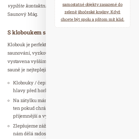
samostatné objekty zasazené do
vyplňte kontaktní formulář)“
říká Pavel Hofrichter,
zeleně jihočeské krajiny. Když
Saunový Mág.
chcete být spolu a přitom mít klid.
S kloboukem saunujeme zdravě
Klobouk je perfektní ochrana vaší hlavičky při
saunování, vyzkoušená staletími. Hlava je totiž
vystavena vyšším teplotám než zbytek těla. Nahoře v
sauně je nejtepleji a tam máme hlavu.
Klobouky / čepice z vlny fungují v sauně jako ochrana
hlavy před horkem a přehřátím.
Na zátylku máme teplotní čidlo, termoregulační bod a
ten pokud chrání saunová čepice, je saunování
příjemnější a vydržíme v sauně déle.
Zlepšujeme zážitek ze saunování a pěkný klobouk
nám dělá radost