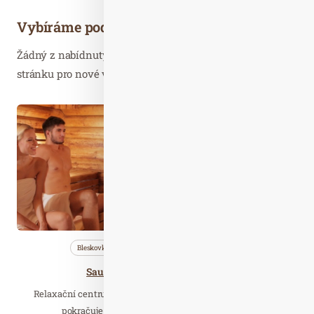
Vybíráme podobné články
Žádný z nabídnutých článků vás nezajímá? Aktualizujte
stránku pro nové výsledky...
Říj. 03
2020
Bleskovky
Nezařazené
Saunování
Saunová noc ve Wellness Horal
Relaxační centrum Wellness Horal ve Velkých Karlovicích
pokračuje v oblíbené tradici saunových nocí…