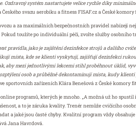
ne. Ozdravný systém nastartujete velice rychle díky minimáln
 Českého svazu aerobiku a fitness FISAF.cz a České komory f
provozu a za maximálních bezpečnostních pravidel nabízejí nej
. Pokud toužíte po individuální péči, zvolte služby osobního t
t pravidla, jako je zajištění dezinfekce strojů a dalšího cvič
í místa, kde se klienti vyskytují, zajišťují dezinfekci rukou
, aby mezi jednotlivými lekcemi stihl proběhnout úklid, vyv
rozptýlení osob a průběžně dekontaminují místa, kudy klienti 
ve sportovních zařízeních Klára Benešová z České komory fi
online programů, kterých je mnoho. „A možná už ho spustil i 
šenost, a to je záruka kvality. Trenér nemůže cvičícího osob
adat a jaké jsou časté chyby. Kvalitní program vždy obsahuje 
odává Jana Havrdová.