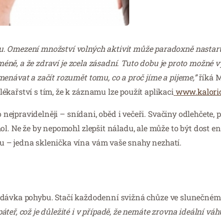
. Omezení množství volných aktivit může paradoxně nastart
méně, a že zdraví je zcela zásadní. Tuto dobu je proto možné vy
enávat a začít rozumět tomu, co a proč jíme a pijeme,”
říká M
kařství s tím, že k záznamu lze použít aplikaci
www.kaloric
o nejpravidelněji – snídani, oběd i večeři. Svačiny odlehčete, 
l. Ne že by nepomohl zlepšit náladu, ale může to být dost ene
u – jedna sklenička vína vám vaše snahy nezhatí.
lná dávka pohybu. Stačí každodenní svižná chůze ve slunečném
áteř, což je důležité i v případě, že nemáte zrovna ideální váh