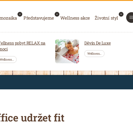
 mozaika
Představujeme
Wellness akce
Životní styl
ellness pobyt RELAX na
Děvín De Luxe
 noci
Wellness…
Wellness…
fice udržet fit