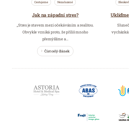
Cestujeme
Nezařazené
Bleskov
Jak na západní stres?
„Stres je stavem mezi očekáváním a realitou.
Sluneč
Obvykle vzniká proto, že příliš mnoho
vycházkám
přemýšlíme a…
Číst celý článek
Partneři