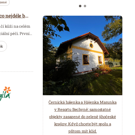
azené
5 rad, jak mít oční okolí co nejdéle bez vrásek
čí kůži na celém
eciální péči. První…
ek
Černická hájenka a Hájenka Marunka
v Resortu Bechyně: samostatné
objekty zasazené do zeleně jihočeské
krajiny. Když chcete být spolu a
přitom mít klid.