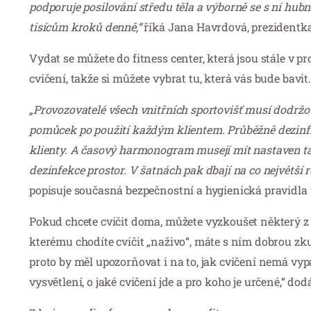
podporuje posilování středu těla a výborně se s ní hub
tisícům kroků denně,“
říká Jana Havrdová, prezidentka
Vydat se můžete do fitness center, která jsou stále v 
cvičení, takže si můžete vybrat tu, která vás bude bavit
„Provozovatelé všech vnitřních sportovišť musí dodržova
pomůcek po použití každým klientem. Průběžně dezinfikuj
klienty. A časový harmonogram musejí mít nastaven tak
dezinfekce prostor. V šatnách pak dbají na co největší 
popisuje současná bezpečnostní a hygienická pravidla 
Pokud chcete cvičit doma, můžete vyzkoušet některý z 
kterému chodíte cvičit „naživo“, máte s ním dobrou zku
proto by měl upozorňovat i na to, jak cvičení nemá vyp
vysvětlení, o jaké cvičení jde a pro koho je určené,“ d