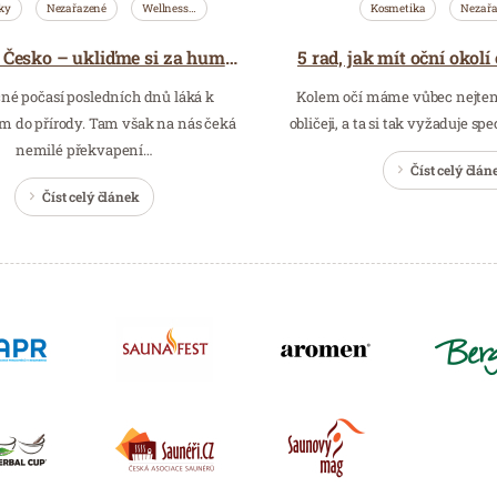
ky
Nezařazené
Wellness…
Kosmetika
Nezař
Ukliďme Česko – ukliďme si za humny!
né počasí posledních dnů láká k
Kolem očí máme vůbec nejten
 do přírody. Tam však na nás čeká
obličeji, a ta si tak vyžaduje sp
nemilé překvapení…
Číst celý člán
Číst celý článek