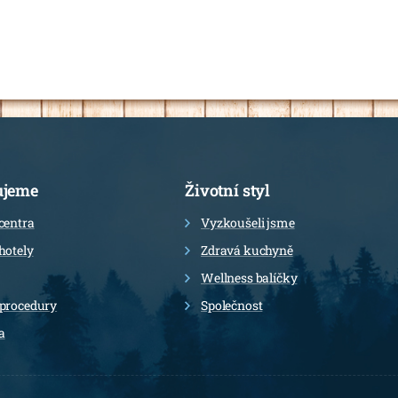
ujeme
Životní styl
centra
Vyzkoušeli jsme
hotely
Zdravá kuchyně
Wellness balíčky
 procedury
Společnost
a