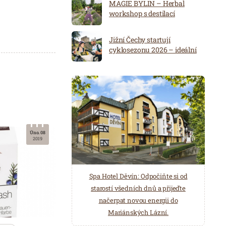
MAGIE BYLIN – Herbal
workshop s destilací
Jižní Čechy startují
cyklosezonu 2026 – ideální
destinace pro aktivní
dovolenou
Úno. 08
2019
Spa Hotel Děvín: Odpočiňte si od
Saunový ráj Holice: Odpočinek a
starostí všedních dnů a přijeďte
relaxace v oáze klidu a pohody.
načerpat novou energii do
Několik druhů saun a různé možnosti
Mariánských Lázní.
ochlazení.