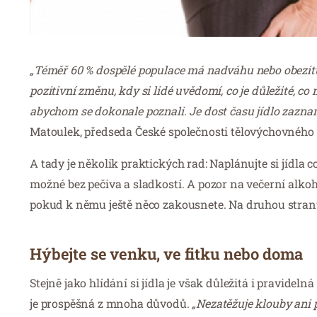
„Téměř 60 % dospělé populace má nadváhu nebo obezitu
pozitivní změnu, kdy si lidé uvědomí, co je důležité, co 
abychom se dokonale poznali. Je dost času jídlo zaznam
Matoulek, předseda České společnosti tělovýchovného lé
A tady je několik praktických rad: Naplánujte si jídla c
možné bez pečiva a sladkostí. A pozor na večerní alkoho
pokud k němu ještě něco zakousnete. Na druhou stran
Hýbejte se venku, ve fitku nebo doma
Stejně jako hlídání si jídla je však důležitá i pravide
je prospěšná z mnoha důvodů.
„Nezatěžuje klouby ani p