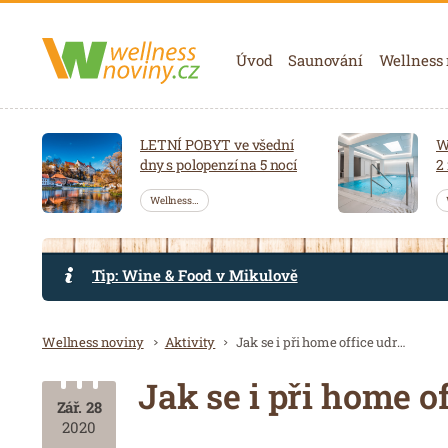
Navigace
Úvod
Saunování
Wellness
LETNÍ POBYT ve všední
W
dny s polopenzí na 5 nocí
2
Wellness…
Tip: Wine & Food v Mikulově
Drobečková navigace
Wellness noviny
Aktivity
Jak se i při home office udržet fit
Jak se i při home of
Zář. 28
2020