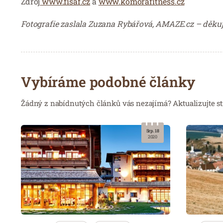
Zdroj
www.fisaf.cz
a
www.komorafitness.cz
Fotografie zaslala Zuzana Rybářová, AMAZE.cz – děku
Vybíráme podobné články
Žádný z nabídnutých článků vás nezajímá? Aktualizujte st
Srp. 18
2020