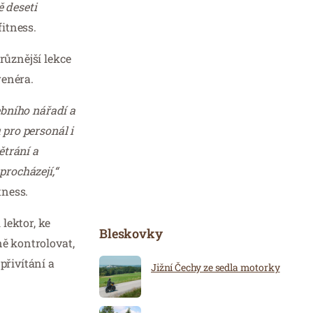
ě deseti
itness.
různější lekce
renéra.
ebního nářadí a
 pro personál i
ětrání a
procházejí,“
tness.
lektor, ke
Bleskovky
ně kontrolovat,
přivítání a
Jižní Čechy ze sedla motorky