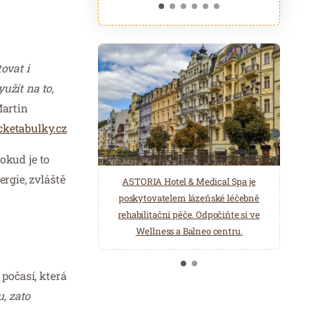
ovat i
užít na to,
artin
ketabulky.cz
pokud je to
rgie, zvláště
ASTORIA Hotel & Medical Spa je
Belgická značka Aromen nabízí
poskytovatelem lázeňské léčebně
přírodní produkty pro wellness a
rehabilitační péče. Odpočiňte si ve
saunová centra. Éterické oleje,
Wellness a Balneo centru.
hydroláty, esence pro parní lázně…
 počasí, která
u, zato