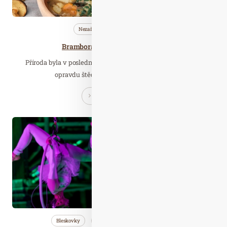
Nezařazené
Zdravá…
Bramboračka v duchu ajurvédy
Příroda byla v poslední době, co se týče houbařské nadílky,
opravdu štědrá, a tak máme většinou…
Číst celý článek
Čer. 14
2019
Bleskovky
Nezařazené
Wellness…