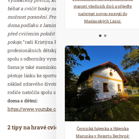
starostí všedních dnů a přijeďte
relaxace v oáze klidu a pohody.
běhat a cvičit bosky nebo v ponožkách a eliminuje
načerpat novou energii do
Několik druhů saun a různé
možnost poranění. Proto bych doporučila, pokud máte
Mariánských Lázní.
možnosti ochlazení.
doma podlahu z laminátu, vinylu nebo dřeva, raději na ni
před cvičením položit například kobereček z dětského
pokoje,“
radí Kristýna Přibylová, která je autorka projektu
profesionálních dětských tělocvičen Monkeyˈs Gym a
spolu s odborníky vymyslela vlastní metodiku cvičení.
Sama je také maminkou tří dětí, u nichž odmalička
pěstuje lásku ke sportu a pohybu, které považuje za
základ zdravého životního stylu. Jako inspiraci pro
rodiče natočila spolu s kolegy
návodná videa, jak cvičit
doma s dětmi:
https://www.youtube.com/channel/UCas1ZlyEXkhO1prfxVk
2 tipy na hravé cvičení s dětmi
Černická hájenka a Hájenka
Marunka v Resortu Bechyně: