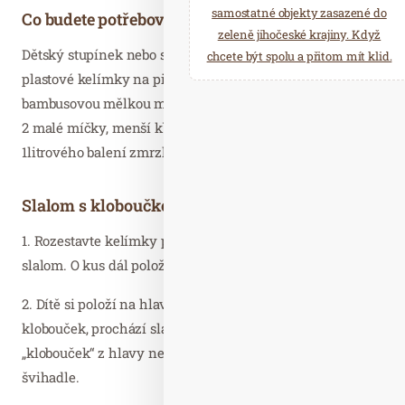
samostatné objekty zasazené do
Co budete potřebovat?
zeleně jihočeské krajiny. Když
Dětský stupínek nebo stoličku, švihadlo, papírové nebo
chcete být spolu a přitom mít klid.
plastové kelímky na pití, umělohmotnou nebo
bambusovou mělkou misku nebo talířek, polévková lžíce,
2 malé míčky, menší kbelík na písek nebo třeba od
1litrového balení zmrzliny
Slalom s kloboučkem na hlavě
1. Rozestavte kelímky po koberci dnem vzhůru jako
slalom. O kus dál položte rovně na zem švihadlo.
2. Dítě si položí na hlavu misku dnem vzhůru jako
klobouček, prochází slalom mezi kelímky a hlídá, aby mu
„klobouček“ z hlavy nespadl. Zpátky pak jde rovně po
švihadle.