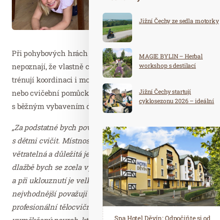
Jižní Čechy ze sedla motorky
Při pohybových hrách v domácím prostředí děti ani
MAGIE BYLIN – Herbal
nepoznají, že vlastně cvičí, protahují si a posilují svaly,
workshop s destilací
trénují koordinaci i motoriku. Žádné speciální nářadí
Jižní Čechy startují
nebo cvičební pomůcky přitom nejsou nutné – vystačíte
cyklosezonu 2026 – ideální
s běžným vybavením domácnosti.
destinace pro aktivní
dovolenou
„Za podstatné bych považovala hlavně místo, kde budete
s dětmi cvičit. Místnost musí být prostorná a dobře
větratelná a důležitá je i podlahová krytina. Cvičení na
dlažbě bych se zcela vyhnula – při doskocích trpí klouby
a při uklouznutí je velká pravděpodobnost zranění. Za
nejvhodnější považuji koberec s nízkým vlasem. Naše
profesionální tělocvičny mají po celé ploše speciální
Spa Hotel Děvín: Odpočiňte si od
Saunový ráj Holice: Odpočinek a
vyměkčený povrch, který neklouže, umožňuje dětem