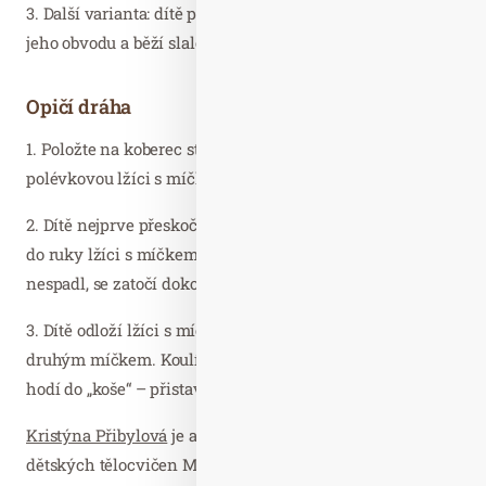
3. Další varianta: dítě položí míček na talířek, koulí ho po
jeho obvodu a běží slalom mezi kelímky.
Opičí dráha
1. Položte na koberec stupínek nebo stoličku a o kus dál
polévkovou lžíci s míčkem a talířek s druhým míčkem.
2. Dítě nejprve přeskočí stupínek, pak si vezme ze země
do ruky lžíci s míčkem. Opatrně, aby míček ze lžíce
nespadl, se zatočí dokola.
3. Dítě odloží lžíci s míčkem a sebere si ze země talířek s
druhým míčkem. Koulí s ním po jeho obvodu a pak ho
hodí do „koše“ – přistaveného kbelíčku.
Kristýna Přibylová
je autorka projektu profesionálních
dětských tělocvičen Monkeyˈs Gym, která spolu s