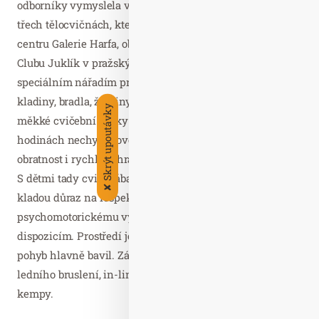
odborníky vymyslela vlastní metodiku cvičení. V jejích
třech tělocvičnách, které se nacházejí v obchodním
centru Galerie Harfa, obchodním centru Šestka a v Baby
Clubu Juklík v pražských Stodůlkách, a jsou vybavené
speciálním nářadím pro nejmenší, jako jsou gymnastické
kladiny, bradla, žebřiny, trampolíny, zábavné barevné a
Skrýt upoutávky
měkké cvičební prvky nebo horolezecká stěna. V
hodinách nechybí dovednostní aktivity, trénuje se
obratnost i rychlost, hrají se hry s míčem i sportovní hry.
S dětmi tady cvičí zábavnou formou zkušení lektoři, kteří
✘
kladou důraz na respekt ke správnému
psychomotorickému vývoji u dětí a jejich individuálním
dispozicím. Prostředí je nesoutěživé a pozitivní, aby děti
pohyb hlavně bavil. Zároveň zde probíhají např. kurzy
ledního bruslení, in-line tréninky nebo dětské sportovní
kempy.