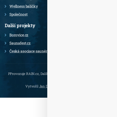
Wellness balíčky
Společnost
Další projekty
Borovice.cz
Saunafest.cz
Česká asociace saunérů
PProvozuje RAIN.cz, Daliborova 22a, 102 00 Praha 10 - Hostivař,
, e-
mail.:
Vytvořil
Jan Doušek
,
Wordpress
a
Leximo
.