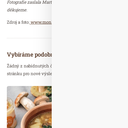
Fotografie zaslala Martina Kadlecová, AMAZE.cz –
děkujeme.
Zdroj a foto:
www.monkeysgym.cz
Vybíráme podobné články
Žádný z nabídnutých článků vás nezajímá? Aktualizujte
stránku pro nové výsledky...
Úno. 18
2020