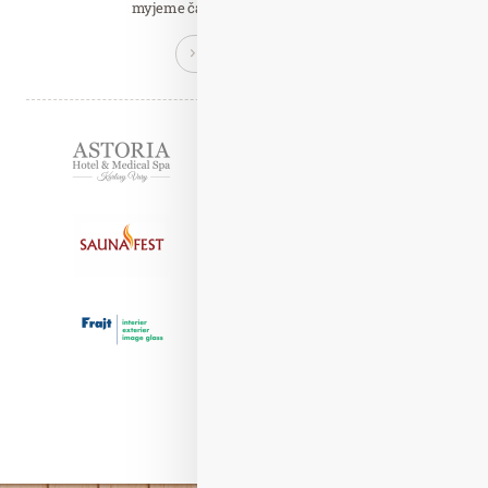
myjeme častěji než dříve a gel na…
Číst celý článek
Partneři