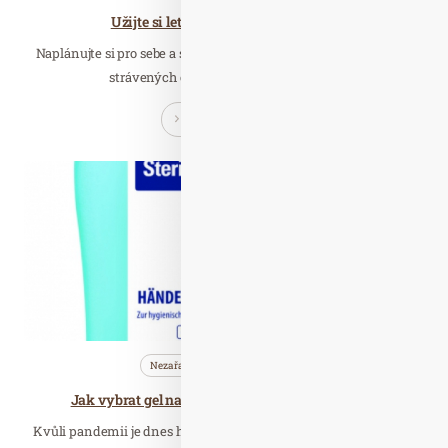
Užijte si letní noci na Dolní Moravě
Naplánujte si pro sebe a svou rodinu prázdniny plné neobvykle
strávených chvil! Horský resort Dolní…
Číst celý článek
Bře. 10
2021
Nezařazené
Wellness…
Jak vybrat gel na ruce, který chrání proti virům
Kvůli pandemii je dnes hygiena rukou na prvním místě. Ruce si