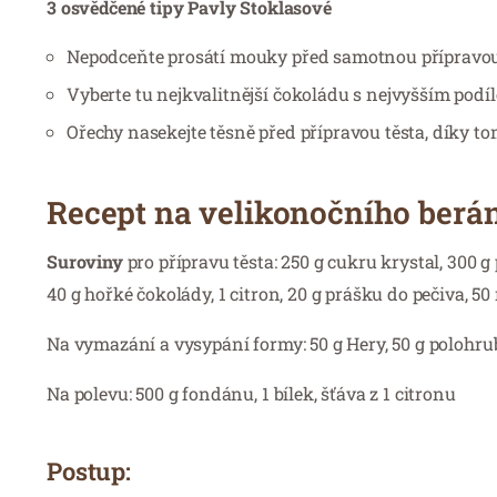
3 osvědčené tipy Pavly Stoklasové
Nepodceňte prosátí mouky před samotnou přípravou tě
Vyberte tu nejkvalitnější čokoládu s nejvyšším podí
Ořechy nasekejte těsně před přípravou těsta, díky 
Recept na velikonočního berá
Suroviny
pro přípravu těsta: 250 g cukru krystal, 300 g 
40 g hořké čokolády, 1 citron, 20 g prášku do pečiva, 5
Na vymazání a vysypání formy: 50 g Hery, 50 g polohr
Na polevu: 500 g fondánu, 1 bílek, šťáva z 1 citronu
Postup: