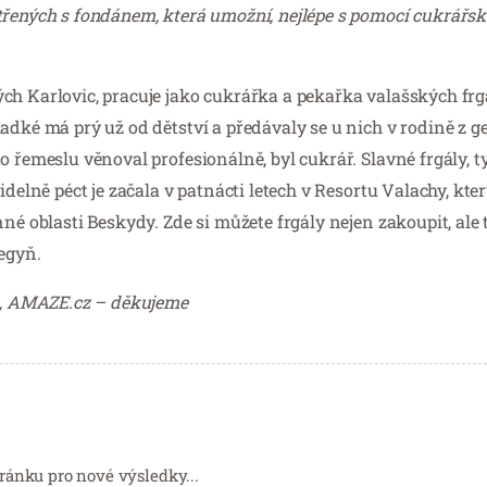
třených s fondánem, která umožní, nejlépe s pomocí cukrářs
ch Karlovic, pracuje jako cukrářka a pekařka valašských frg
adké má prý už od dětství a předávaly se u nich v rodině z 
o řemeslu věnoval profesionálně, byl cukrář. Slavné frgály, t
idelně péct je začala v patnácti letech v Resortu Valachy, kte
né oblasti Beskydy. Zde si můžete frgály nejen zakoupit, ale 
legyň.
á, AMAZE.cz – děkujeme
ránku pro nové výsledky...