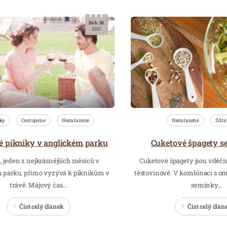
Dub. 20
2021
ky
Cestujeme
Nezařazené
Nezařazené
Zdra
 pikniky v anglickém parku
Cuketové špagety s
 jeden z nejkrásnějších měsíců v
Cuketové špagety jsou vděčn
parku, přímo vyzývá k piknikům v
těstovinové. V kombinaci s o
trávě. Májový čas…
semínky…
Číst celý článek
Číst celý člán