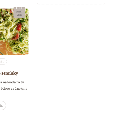
Zář. 17
2021
vá…
e semínky
á náhrada za ty
máčkou a různými
ek