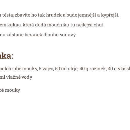
sta, zbavíte ho tak hrudek a bude jemnější a kypřejší.
lem kakaa, která dodá moučníku tu nejlepší chuť.
tomu zůstane beránek dlouho voňavý.
nka:
polohrubé mouky, 5 vajec, 50 ml oleje, 40 g rozinek, 40 g vlaš
0 ml vlažné vody
ubé mouky