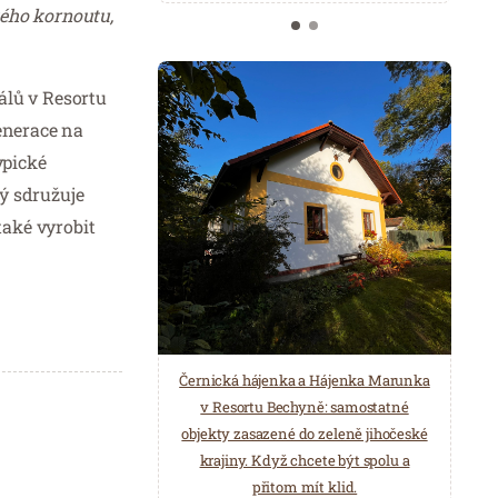
kého kornoutu,
álů v Resortu
generace na
ypické
rý sdružuje
také vyrobit
Černická hájenka a Hájenka Marunka
v Resortu Bechyně: samostatné
objekty zasazené do zeleně jihočeské
krajiny. Když chcete být spolu a
přitom mít klid.