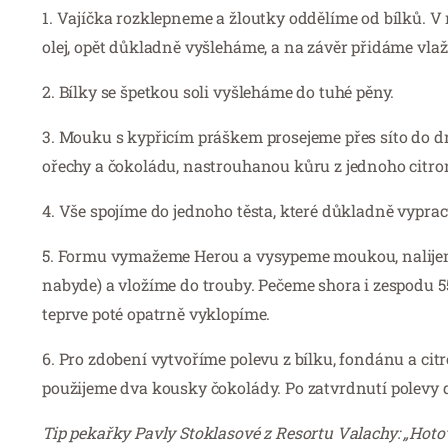
1. Vajíčka rozklepneme a žloutky oddělíme od bílků. V
olej, opět důkladně vyšleháme, a na závěr přidáme vla
2. Bílky se špetkou soli vyšleháme do tuhé pěny.
3. Mouku s kypřicím práškem prosejeme přes síto do 
ořechy a čokoládu, nastrouhanou kůru z jednoho citro
4. Vše spojíme do jednoho těsta, které důkladně vypra
5. Formu vymažeme Herou a vysypeme moukou, nalijeme d
nabyde) a vložíme do trouby. Pečeme shora i zespodu 5
teprve poté opatrně vyklopíme.
6. Pro zdobení vytvoříme polevu z bílku, fondánu a ci
použijeme dva kousky čokolády. Po zatvrdnutí polevy
Tip pekařky Pavly Stoklasové z Resortu Valachy: „Ho