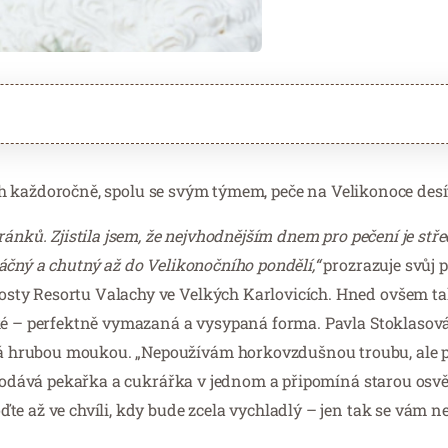
 jich každoročně, spolu se svým týmem, peče na Velikonoce des
ránků. Zjistila jsem, že nejvhodnějším dnem pro pečení je stř
áčný a chutný až do Velikonočního pondělí,“
prozrazuje svůj p
sty Resortu Valachy ve Velkých Karlovicích. Hned ovšem ta
aké – perfektně vymazaná a vysypaná forma. Pavla Stoklasov
 hrubou moukou. „Nepoužívám horkovzdušnou troubu, ale p
“ dodává pekařka a cukrářka v jednom a připomíná starou os
te až ve chvíli, kdy bude zcela vychladlý – jen tak se vám n