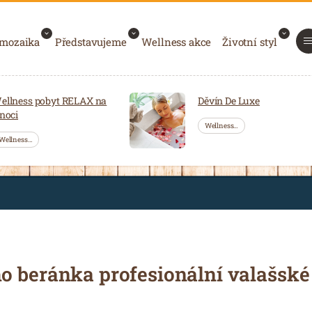
 mozaika
Představujeme
Wellness akce
Životní styl
ellness pobyt RELAX na
Děvín De Luxe
 noci
Wellness…
Wellness…
o beránka profesionální valašské