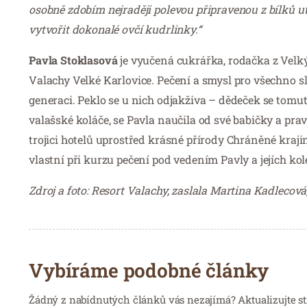
osobně zdobím nejraději polevou připravenou z bílků u
vytvořit dokonalé ovčí kudrlinky.“
Pavla Stoklasová
je vyučená cukrářka, rodačka z Velký
Valachy Velké Karlovice. Pečení a smysl pro všechno sl
generaci. Peklo se u nich odjakživa – dědeček se tomut
valašské koláče, se Pavla naučila od své babičky a prav
trojici hotelů uprostřed krásné přírody Chráněné krajin
vlastní při kurzu pečení pod vedením Pavly a jejích ko
Zdroj a foto: Resort Valachy,
zaslala Martina Kadlecov
Vybíráme podobné články
Žádný z nabídnutých článků vás nezajímá? Aktualizujte st