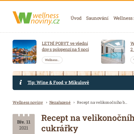
Navigace
Úvod
Saunování
Wellness
LETNÍ POBYT ve všední
W
dny s polopenzí na 5 nocí
2
Wellness…
Tip: Wine & Food v Mikulově
Drobečková navigace
Wellness noviny
Nezařazené
Recept na velikonočního beránka profesionální valašské cukrářky
Recept na velikonočníh
Bře. 11
cukrářky
2021