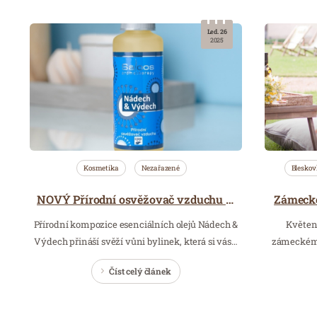
Led. 26
2025
Kosmetika
Nezařazené
Bleskov
Zámecké
NOVÝ Přírodní osvěžovač vzduchu Nádech & Výdech
Přírodní kompozice esenciálních olejů Nádech &
Květen,
Výdech přináší svěží vůni bylinek, která si vás…
zámeckém 
Číst celý článek