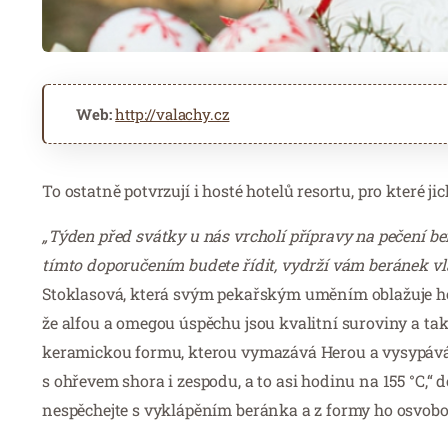
Web:
http://valachy.cz
To ostatně potvrzují i hosté hotelů resortu, pro které
„Týden před svátky u nás vrcholí přípravy na pečení be
tímto doporučením budete řídit, vydrží vám beránek vl
Stoklasová, která svým pekařským uměním oblažuje ho
že alfou a omegou úspěchu jsou kvalitní suroviny a t
keramickou formu, kterou vymazává Herou a vysypává
s ohřevem shora i zespodu, a to asi hodinu na 155 °C,
nespěchejte s vyklápěním beránka a z formy ho osvoboď