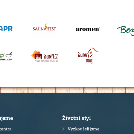
ujeme
Životní styl
centra
Vyzkoušeli jsme