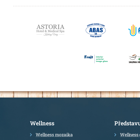
Partneři
Informace
Wellness
Představ
Wellness mozaika
Wellness 