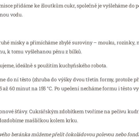
 misce přidáme ke žloutkům cukr, společně je vyšleháme do 
žnou vodu.
druhé misky a přimícháme zbylé suroviny – mouku, rozinky,
nu, k tomu vyšlehanou pěnu z bílků.
cujeme, ideálně s použitím kuchyňského robota.
o ní těsto (zhruba do výšky dvou třetin formy, protože při
5 až 60 minut na 155 °C. Po upečení necháme formu i těsto v
tronové šťávy. Cukrářským zdobítkem tvoříme na pečivu kudrl
 dozdobíme mašličkou kolem krku.
tového beránka můžeme přelít čokoládovou polevou nebo fon