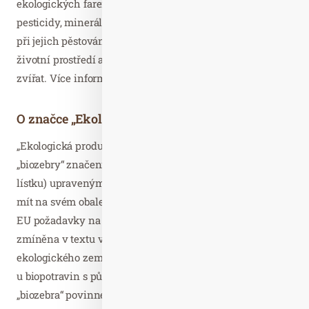
ekologických farem, které nebyly ošetřeny zakázanými
pesticidy, minerálními dusíkatými hnojivy a zároveň se
při jejich pěstování nebo chovu zohledňuje dopad na
životní prostředí a potřeby chovaných hospodářských
zvířat. Více informací se dozvíte na webu
myjsmebio.cz
.
O značce „Ekologická produkce“
„Ekologická produkce“ je na rozdíl od předchozí
„biozebry“ značením nadnárodním (ve tvaru zelenobílého
lístku) upraveným předpisem Evropské unie. Musí ho
mít na svém obale každý produkt, který splňuje v rámci
EU požadavky na biopotraviny. Jejich definice je
zmíněna v textu výše – u značky „BIO Produkt
ekologického zemědělství“. Pro úplnost ještě dodejme, že
u biopotravin s původem mimo naši zemi není označení
„biozebra“ povinné, i když na obalu být může.