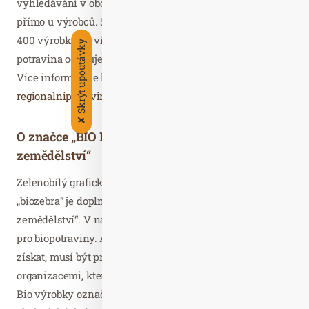
vyhledávání v obchodech, na farmářských trzích či
přímo u výrobců. Spotřebitelé si mohou vybírat z více než
400 výrobků od více než 300 výrobců. Značka Regionální
Skrýt upoutávky
potravina oceňuje ty nejlepší výrobky z každého kraje.
Více informací je k dispozici na webových stránkách
regionalnipotravina.cz
.
✘
O značce „BIO Produkt ekologického
zemědělství“
Zelenobílý grafický znak BIO nazývaný díky proužkům
„biozebra“ je doplněný nápisem „Produkt ekologického
zemědělství“. V naší zemi slouží jako ochranná známka
pro biopotraviny. Aby mohly produkty toto označení
získat, musí být prověřeny některými kontrolními
organizacemi, které pověřuje Ministerstvo zemědělství.
Bio výrobky označují produkty z rostlin a živočichů z