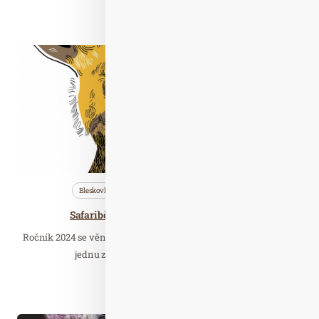
Číst celý článek
Úno. 19
2024
Bleskovky
Nezařazené
Wellness…
Safariběh ČSOB 2024 se koná 13. dubna
Ročník 2024 se věnuje ochraně a záchraně psa hyenového. Jde o
jednu z nejohroženějších šelem Afriky…
Číst celý článek