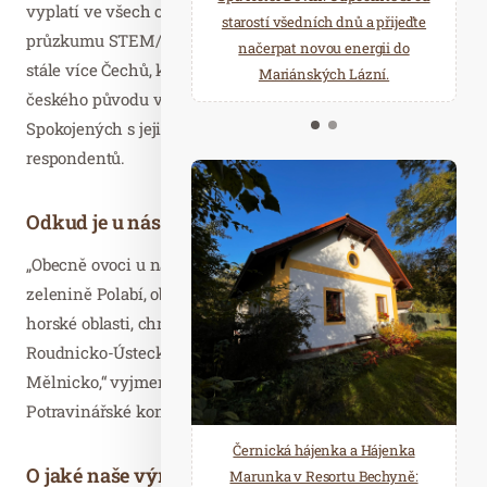
vyplatí ve všech ohledech. Potvrzují to také výsledky
starostí všedních dnů a přijeďte
relaxace v oáze klidu a pohody.
průzkumu STEM/MARK z roku 2020, podle kterého si
načerpat novou energii do
Několik druhů saun a různé
stále více Čechů, konkrétně 70 %, myslí, že jsou potraviny
Mariánských Lázní.
možnosti ochlazení.
českého původu většinou kvalitnější než ty zahraniční.
Spokojených s jejich kvalitou je dokonce 88 %
respondentů.
Odkud je u nás nejlepší ovoce nebo zelenina?
„Obecně ovoci u nás prospívá klima a půda jižních Čech,
zelenině Polabí, obilí Haná, chovu skotu spíše podhorské,
horské oblasti, chmelnicemi se zase pyšní Žatecko a
Roudnicko-Ústecko a vinicemi oplývá jižní Morava a
Mělnicko,“ vyjmenovává Ing. Dana Večeřová, prezidentka
Potravinářské komory ČR.
Černická hájenka a Hájenka
O jaké naše výrobky mají zájem v zahraničí?
Marunka v Resortu Bechyně: