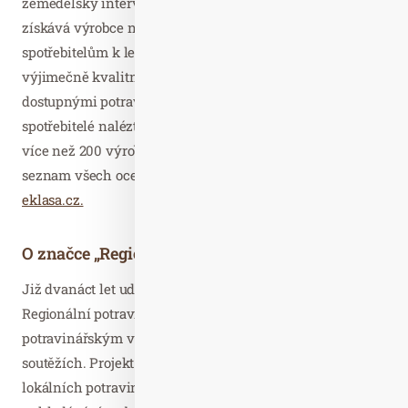
zemědělský intervenční fond. Národní značku kvality
získává výrobce na tři roky. Logo KLASA slouží
spotřebitelům k lepší orientaci na trhu pro rozeznání
výjimečně kvalitních produktů v porovnání s běžně
dostupnými potravinami. V současnosti mohou
spotřebitelé nalézt značku u více než 900 produktů od
více než 200 výrobců. Další informace a kompletní
seznam všech oceněných produktů jsou na stránkách
eklasa.cz.
O značce „Regionální potravina“
Již dvanáct let uděluje Ministerstvo zemědělství značku
Regionální potravina nejkvalitnějším zemědělským nebo
potravinářským výrobkům, které zvítězí v krajských
soutěžích. Projekt má za cíl podpořit domácí producenty
lokálních potravin a motivovat zákazníky k jejich