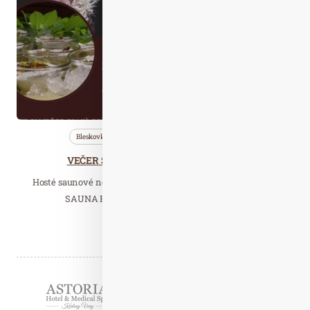
Zář. 14
2024
Bleskovky
Nezařazené
Saunování
VEČER STAROSEVERSKÉ MYTOLOGIE
Hosté saunové noci jsou Sára Matylda Rysková, mistr světa
SAUNA HERBAL CUP 2022 a Jan Putera, 3…
Číst celý článek
Partneři