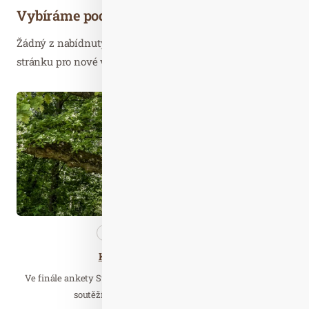
Vybíráme podobné články
Žádný z nabídnutých článků vás nezajímá? Aktualizujte
stránku pro nové výsledky...
Říj. 11
2020
Nezařazené
Wellness…
Kdo bude stromem roku?
Ve finále ankety Strom roku 2020 pořádané Nadací Partnerství
soutěží dvanáct stromů z devíti krajů.…