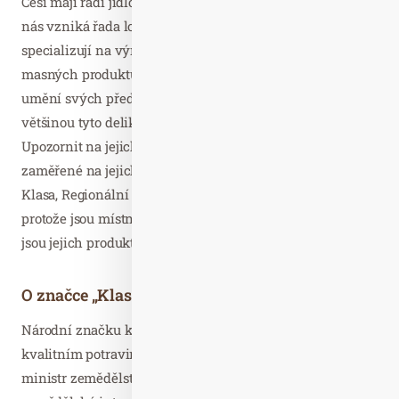
Češi mají rádi jídlo a zároveň jsou velmi tvořiví. Proto u
nás vzniká řada lokálních rodinných firem, které se
specializují na výrobu jogurtů, sýrů, pečiva, chlebů,
masných produktů, cukrovinek apod. Navazují tak na
umění svých předků. Vyrábějí podle tradiční receptury a
většinou tyto delikatesy nikde jinde neochutnáte.
Upozornit na jejich výjimečnost mají za cíl také projekty
zaměřené na jejich kvalitu, chuť a inovaci, jako např.
Klasa, Regionální potravina nebo Chráněné označení. A
protože jsou místní dodavatelé pravidelně kontrolováni,
jsou jejich produkty opravdu kvalitní.
O značce „Klasa“
Národní značku kvality KLASA uděluje mimořádně
kvalitním potravinářským a zemědělským výrobkům
ministr zemědělství od roku 2003. Spravuje ji Státní