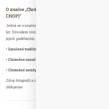
O značce „Chráněné označení (ZTS, CHZO,
CHOP)“
Jedná se o značení Evropské unie. Funguje už téměř 25
let. Důvodem vzniku byla mj. i ochrana produktů před
jejich paděláním. Týká se to následujících značek:
•
Zaručené tradiční speciality (ZTS)
• Chráněné označení původu (CHOP)
• Chráněné zeměpisné označení (CHZO)
Zdroj fotografií a informací: Akademie kvality –
děkujeme.