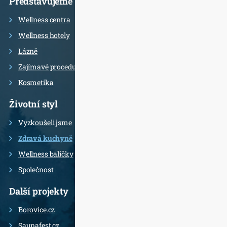
Představujeme
Wellness centra
Wellness hotely
Lázně
Zajímavé procedury
Kosmetika
Životní styl
Vyzkoušeli jsme
Zdravá kuchyně
Wellness balíčky
Společnost
Další projekty
Borovice.cz
Saunafest.cz