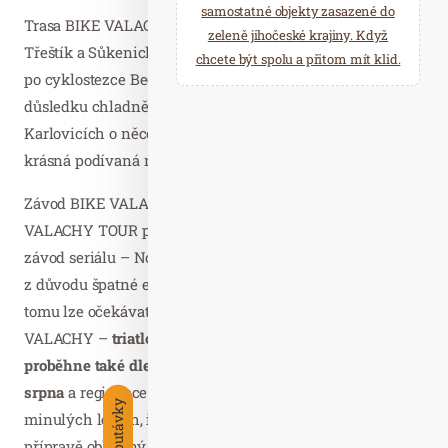
samostatné objekty zasazené do
Trasa BIKE VALACHY vede od startu u hotelu Galik přes
zeleně jihočeské krajiny. Když
Třeštík a Sůkenickou a zpět kolem hotelu Pod Javorem
chcete být spolu a přitom mít klid.
po cyklostezce Bečva a běžkařské trase. Letos se v
důsledku chladnějšího jara probouzí příroda ve Velkých
Karlovicích o něco později, účastníky tak čeká opravdu
krásná podívaná na rozkvétající přírodu Beskyd.
Závod BIKE VALACHY je součástí sportovního seriálu
VALACHY TOUR pořádaného Resortem Valachy. První
závod seriálu – Noční stopa Valachy – musel být v únoru
z důvodu špatné epidemiologické situace zrušen. Naproti
tomu lze očekávat, že další akce následující po BIKE
VALACHY –
triatlonový závod VALACHY MAN –
proběhne také dle zvyklostí. Naplánován je na 6. a 7.
srpna
a registrace už jsou spuštěny. Stejně jako v
minulých letech, i letos mohou sportovci využít k
přípravě oblíbený Triatlonový kemp s Ironmanem Petrem