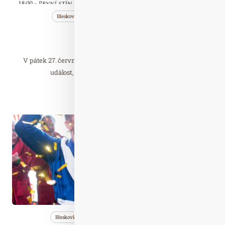
Bleskovky
Saunování
Wellness…
Saunová noc
– Mezi světlem a tmou
V pátek 27. června se v Saunovém ráji odehraje mimořádná
událost, která potěší všechny milovníky…
Číst celý článek
Zář. 15
2021
Bleskovky
Nezařazené
Saunování