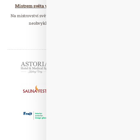
Mistrem světa v saunovém divadle se stal Róbert Židek
Na mistrovství světa AUFGUSS WM slavila česká reprezentace
neobvyklý úspěch. Výborné umístění na 1.…
Číst celý článek
Partneři