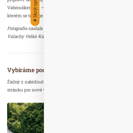
Skrýt upoutávky
Vabrouškem 22. – 25. července v hotelu Lanterna, při
kterém se trénuje na trase VALACHY MANa.
✘
Fotografie zaslala Martina Žáčková, PR manažer Resort
Valachy Velké Karlovice – děkujeme.
Vybíráme podobné články
Žádný z nabídnutých článků vás nezajímá? Aktualizujte
stránku pro nové výsledky...
Kvě. 05
2024