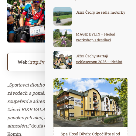
Jižní Čechy ze sedla motorky
MAGIE BYLIN – Herbal
workshop s destilací
Jižní Čechy startují
Web:
http://valachytour.cz
cyklosezonu 2026 – ideální
destinace pro aktivní
dovolenou
„Sportovci dlouhou dobu neměli možnost se potkat při
závodech a poměřit síly, atmosféra hecování, přátelského
soupeření a adrenalinu už mnohým hodně chyběla.
Závod BIKE VALACHY bude jednou z prvních
povolených akcí, což určitě znásobí jeho tradičně skvělou
atmosféru,“
doufá organizátor BIKE VALACHY Bohuslav
Komín.
Spa Hotel Děvín: Odpočiňte si od
Saunový ráj Holice: Odpočinek a