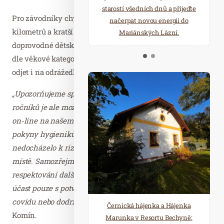
starostí všedních dnů a přijeďte
relaxace v oáze klidu a pohody.
Pro závodníky chystají pořadatelé hlavní závod na 50
načerpat novou energii do
Několik druhů saun a různé
kilometrů a kratší závod na 25 kilometrů, k tomu i
Mariánských Lázní.
možnosti ochlazení.
doprovodné dětské závody na 100 metrů až 8 kilometrů
dle věkové kategorie. Nejmenší děti do 4 let mohou trasu
odjet i na odrážedlech.
„Upozorňujeme sportovce, že na rozdíl od minulých
ročníků je ale možné se do závodu přihlásit jen předem
on-line na našem webu
www.valachytour.cz
. V souladu s
pokyny hygieniků nebude možná registrace na místě, aby
nedocházelo k rizikovému shromažďování na jednom
místě. Samozřejmostí, kterou také bude třeba dodržet, je
respektování dalších obvyklých pravidel dnešní doby –
účast pouze s potvrzením o testu, očkování či prodělaném
covidu nebo dodržování rozestupů,“
dodává Bohuslav
Černická hájenka a Hájenka
Komín.
Marunka v Resortu Bechyně: