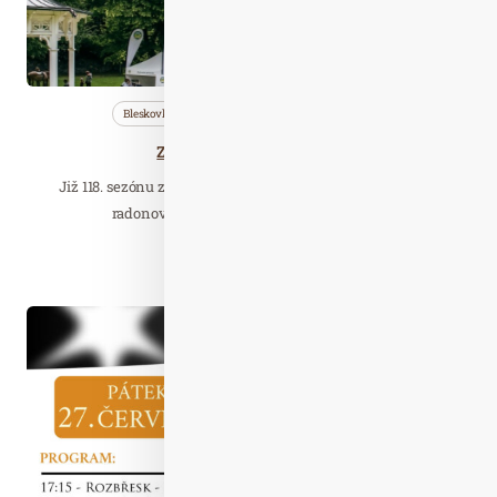
Bleskovky
Nezařazené
Wellness…
Zahájení lázeňské sezóny
Již 118. sezónu zahájí lázně Jáchymov, které léčí unikátní
radonovou vodou. I letos přichystaly pro…
Číst celý článek
Kvě. 30
2025