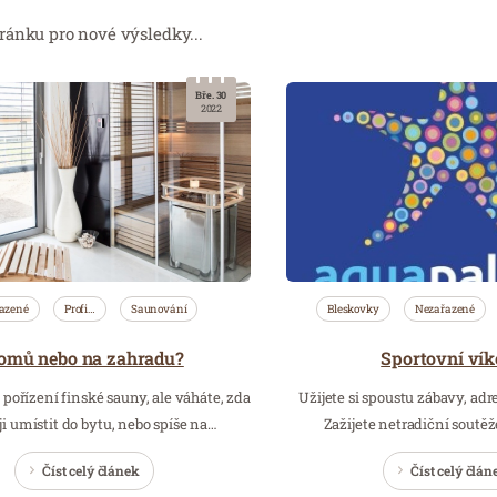
ránku pro nové výsledky...
Bře. 30
2022
azené
Profi…
Saunování
Bleskovky
Nezařazené
omů nebo na zahradu?
Sportovní ví
 pořízení finské sauny, ale váháte, zda
Užijete si spoustu zábavy, adr
í ji umístit do bytu, nebo spíše na…
Zažijete netradiční soutěže
Číst celý článek
Číst celý člán