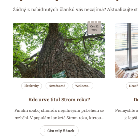
Žádný z nabídnutých článků vás nezajímá? Aktualizujte st
Čer. 22
2022
Bleskovky
Nezařazené
Wellness…
Nezař
Kdo urve titul Strom roku?
D
Finální souboj stromů s nejsilnějším příběhem se
Přemýšlíte o
rozběhl. V populární anketě Strom roku, kterou…
je lepš
Číst celý článek