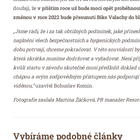
doufají, že
v příštím roce už bude moci opět proběhnout
změnou v roce 2022 bude přesunutí Bike Valachy do blí
„Jsme rádi, že i za tak obtížných podmínek, jaké přinesl 
naplnění všech bezpečnostních a hygienických podmíne
dobu potrvají, chceme pokračovat. V této souvislosti by
která zkrátka musíme dodržovat a vyžadovat. Není příj
kvůli startu v závodu skutečně musí předložit doklad o
chápou a svým zodpovědným přístupem nás podporují – 
viděnou,“
uzavřel Bohuslav Komín.
Fotografie zaslala Martina Žáčková, PR manažer Resor
Vybíráme podobné články