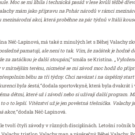
ule. Moc se mi líbila i technická pasáž v lese kvůli těžbě dře
Valachy mám jako přípravu na Pohár národů v rámci mezinár
u mezinárodní akci, která proběhne za pár týdnů v Itálii kous
tína Néč-Lapinová, má také z minulých let s Běhej Valachy zk
 posledně pamatuji, ale není to tak. Vím, že začátek je hodně d
e za zatáčkou je další stoupání,“
smála se Kristína.
„Vyloženě
y v mírnějším terénu, nicméně se mi závod moc hodil do přípr
 přespolním běhu za tři týdny. Chci navázat i na úspěšný sta
urenci byla šestá,“
dodala sportovkyně, která byla dvakrát i 
ma dětmi, které už i závodí nebo si užívají další program. 
 to o to lepší. Vítězství už je jen pověstná třešnička. Valachy 
á akce,“
dodala Néč-Lapinová.
e tvoří čtyři závody v různých disciplínách. Letošní ročník b
Valachy, triatlon Valachy man a závěrečný Běhej Valachy. P