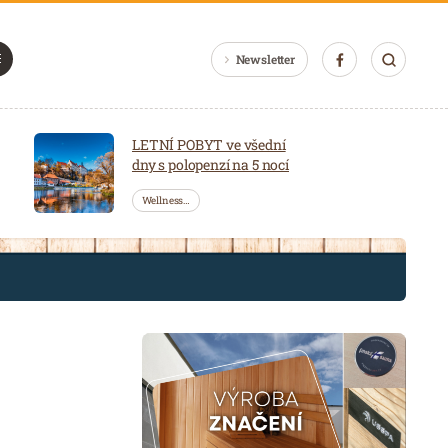
Newsletter
LETNÍ POBYT ve všední
dny s polopenzí na 5 nocí
Wellness…