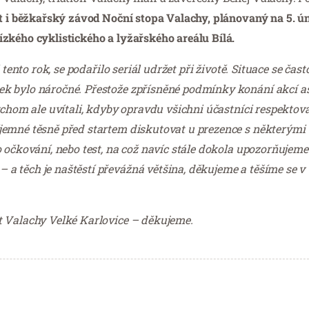
 i běžkařský závod Noční stopa Valachy, plánovaný na 5. úno
zkého cyklistického a lyžařského areálu Bílá.
tento rok, se podařilo seriál udržet při životě. Situace se čast
k bylo náročné. Přestože zpřísněné podmínky konání akcí as
chom ale uvítali, kdyby opravdu všichni účastníci respektoval
emné těsně před startem diskutovat u prezence s některými 
 očkování, nebo test, na což navíc stále dokola upozorňujeme.
a těch je naštěstí převážná většina, děkujeme a těšíme se v
t Valachy Velké Karlovice – děkujeme.