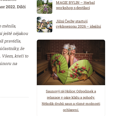
MAGIE BYLIN – Herbal
r 2022. Dílčí
workshop s destilací
Jižní Čechy startují
o měnila,
cyklosezonu 2026 – ideální
destinace pro aktivní
i ještě nějakou
dovolenou
i pravidla,
účastníky, že
 Všem, kteří to
 únoru na
Spa Hotel Děvín: Odpočiňte si od
Saunový ráj Holice: Odpočinek a
starostí všedních dnů a přijeďte
relaxace v oáze klidu a pohody.
načerpat novou energii do
Několik druhů saun a různé možnosti
Mariánských Lázní.
ochlazení.