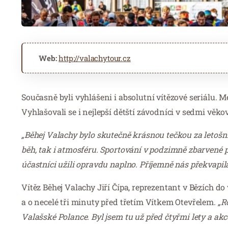
Web:
http://valachytour.cz
Současně byli vyhlášeni i absolutní vítězové seriálu. M
Vyhlašovali se i nejlepší dětští závodníci v sedmi věko
„Běhej Valachy bylo skutečně krásnou tečkou za letošn
běh, tak i atmosféru. Sportování v podzimně zbarvené p
účastníci užili opravdu naplno. Příjemně nás překvapil
Vítěz Běhej Valachy Jiří Čípa, reprezentant v Bězích 
a o necelé tři minuty před třetím Vítkem Otevřelem.
„Ro
Valašské Polance. Byl jsem tu už před čtyřmi lety a akce 