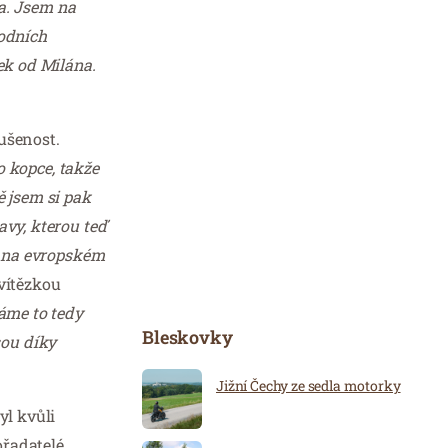
va. Jsem na
odních
ek od Milána.
ušenost.
o kopce, takže
 jsem si pak
avy, kterou teď
rt na evropském
vítězkou
Máme to tedy
Bleskovky
jsou díky
Jižní Čechy ze sedla motorky
yl kvůli
ořadatelé