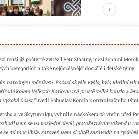
ezi muži již počtvrté zvítězil Petr Šťastný, mezi ženami Moni
vých kategoriích a také nejúspěšnější dospělé i dětské týmy.
ím náročným ročníkem. Počasí skvěle vyšlo, bylo ideální jak
řírodě kolem Velkých Karlovic má prostě velké kouzlo a letos
a vysoká účast,“
uvedl Bohuslav Komín z organizačního týmu
do vrchu a ve Skyrunnigu, vyhrál s náskokem 43 vteřin před 
zhodl jsem se na poslední chvíli, protože trávím víkend u ro
se mi moc líbila, zároveň jsem si chtěl zazávodit na rychlejší 