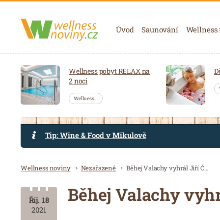
Navigace
Úvod
Saunování
Wellness
Wellness pobyt RELAX na
D
2 noci
Wellness…
Tip: Wine & Food v Mikulově
Drobečková navigace
Wellness noviny
Nezařazené
Běhej Valachy vyhrál Jiří Čípa,
Běhej Valachy vyhrá
Říj. 18
2021