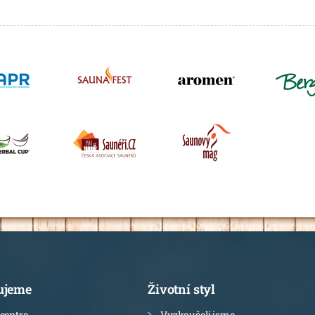
ujeme
Životní styl
centra
Vyzkoušeli jsme