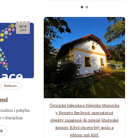
Zář. 01
2019
Wellness…
kend
Černická hájenka a Hájenka Marunka
enalinu i pohybu.
v Resortu Bechyně: samostatné
 i disciplíny.
objekty zasazené do zeleně jihočeské
krajiny. Když chcete být spolu a
ek
přitom mít klid.