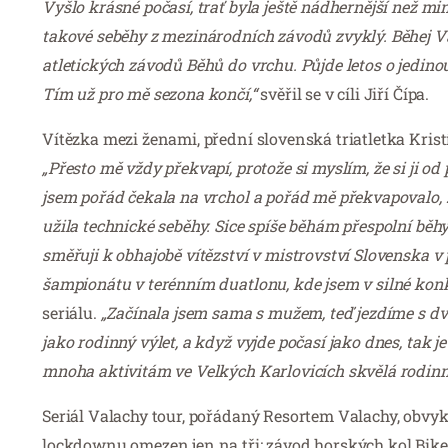
Vyšlo krásné počasí, trať byla ještě nádhernější než min
takové seběhy z mezinárodních závodů zvyklý. Běhej 
atletických závodů Běhů do vrchu. Půjde letos o jedino
Tím už pro mě sezona končí,“
svěřil se v cíli Jiří Čípa.
Vítězka mezi ženami, přední slovenská triatletka Kris
„Přesto mě vždy překvapí, protože si myslím, že si ji od
jsem pořád čekala na vrchol a pořád mě překvapovalo, ž
užila technické seběhy. Sice spíše běhám přespolní běh
směřuji k obhajobě vítězství v mistrovství Slovenska v
šampionátu v terénním duatlonu, kde jsem v silné konk
seriálu.
„Začínala jsem sama s mužem, teď jezdíme s dvě
jako rodinný výlet, a když vyjde počasí jako dnes, tak je
mnoha aktivitám ve Velkých Karlovicích skvělá rodinn
Seriál Valachy tour, pořádaný Resortem Valachy, obvykl
lockdownu omezen jen na tři: závod horských kol Bike 