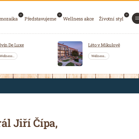
 mozaika
Představujeme
Wellness akce
Životní styl
ěvín De Luxe
Léto v Mikulově
Wellness…
Wellness…
l Jiří Čípa,