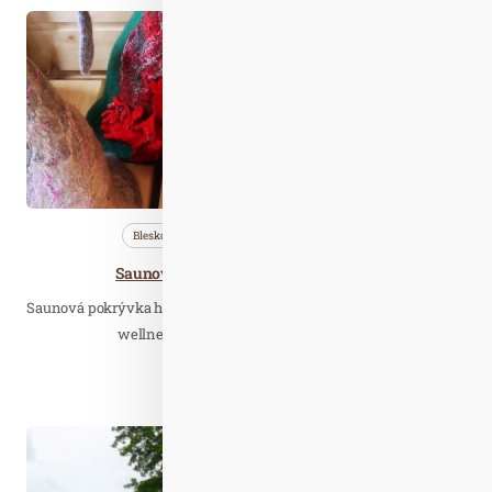
Lis. 21
2021
Bleskovky
Nezařazené
Profi…
Saunové klobouky a čepice do sauny
Saunová pokrývka hlavy není jen pěkným doplňkem pro pobyt ve
wellness, ale je také velmi účinná pro…
Číst celý článek
Zář. 22
2022