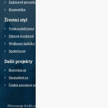
Zajímavé procedury
Kosmetika
Životní styl
Vyzkoušeli jsme
Zdravá kuchyně
Wellness balíčky
Společnost
Další projekty
Borovice.cz
Saunafest.cz
Česká asociace saunérů
PProvozuje RAIN.cz, Daliborova 22a, 102 00 Praha 10 - Hostivař,
, e-