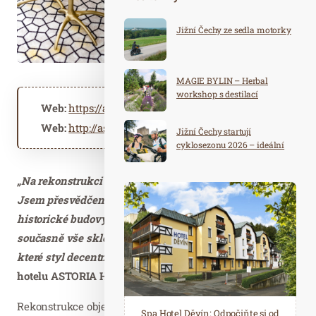
Jižní Čechy ze sedla motorky
MAGIE BYLIN – Herbal
workshop s destilací
Web:
https://astoria-spa.cz
Web:
http://astoria-spa.cz
Jižní Čechy startují
cyklosezonu 2026 – ideální
destinace pro aktivní
dovolenou
„Na rekonstrukci budovy WOLKER jsme velmi hrdí.
Jsem přesvědčený, že se povedlo zachovat atmosféru
historické budovy, zajistit maximální pohodlí a
současně vše skloubit s moderními designovými prvky,
které styl decentně podtrhují,“
říká generální ředitel
hotelu ASTORIA Hotel & Medical Spa Milan Krajovan.
Rekonstrukce objektu trvala celkem více než 4 měsíce a
Spa Hotel Děvín: Odpočiňte si od
Saunový ráj Holice: Odpočinek a