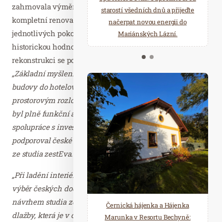
zahrnovala výměnu sítí a rozvodů, výměnu výtahu a
starostí všedních dnů a přijeďte
relaxace v oáze klidu a pohody.
kompletní renovaci vstupní haly, schodišť a hlavně
načerpat novou energii do
Několik druhů saun a různé
jednotlivých pokojů. Citlivá rekonstrukce s ohledem na
Mariánských Lázní.
možnosti ochlazení.
historickou hodnotu budovy vyšla na cca 25 mil. Kč. Na
rekonstrukci se podílelo designerské studio zestEva.
„Základní myšlenkou bylo přenést historii interiéru
budovy do hotelových pokojů a vypořádat se s
prostorovým rozložením tak, aby pokoj působil příjemně,
byl plně funkční a zapamatovatelný. Radostí byla
spolupráce s investorem, který kvitoval naše nápady a
podporoval české originální výrobky,“ říká Eva Zoltarová
ze studia zestEva.
„Při ladění interiéru jsme se s designéry zaměřovali i na
výběr českých dodavatelů. Koberec je autorským
návrhem studia zestEva a design vychází z původní
Černická hájenka a Hájenka
dlažby, která je v chodbě budovy. Vypínače a zásuvky
Marunka v Resortu Bechyně: