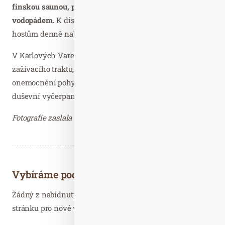
finskou saunou, parní a bylinkovou lázní a ledovým
vodopádem.
K dispozici je i hotelová čajovna, která
hostům denně nabízí čtyři druhy čaje zdarma.
V Karlových Varech se léčí především onemocnění
zažívacího traktu, nemoci z poruch látkové výměny,
onemocnění pohybového aparátu nebo stavy tělesné a
duševní vyčerpanosti.
Fotografie zaslala Tereza Říhová, Ariston PR – děkujeme.
Vybíráme podobné články
Žádný z nabídnutých článků vás nezajímá? Aktualizujte
stránku pro nové výsledky...