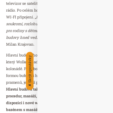
televizor se satelitním připojením, chladničku, trezor a
rádio. Po celém hotelu je hostům k dispozici bezplatné
WI-FI připojení.
„Hosté oceňují zejména naprosté
soukromí, rozlohu a dispozici pokojů, které jsou vhodné
pro rodiny s dětmi i k pracovním pobytům, a polohu
budovy hned vedle Vřídla a Tržní kolonády,“
doplňuje
Milan Krajovan.
Hlavní budova hotelu ASTORIA Hotel & Medical Spa, pod
Skrýt upoutávky
který Wolker spadá, leží necelých 5 minut chůze po
kolonádě. Před bohatou snídaní nebo večeří podávanou
formou bufetu si hosté mohou naordinovat pitnou kúru
pramenů, jejichž pití je nejvhodnější právě před jídlem.
✘
Hlavní budova také nabízí řadu léčebných i relaxačních
procedur, masáží, koupelí a zábalů. Hosté zde mají k
dispozici i nové wellness centrum s rekonstruovaným
bazénem s masážními tryskami, saunovým světem s