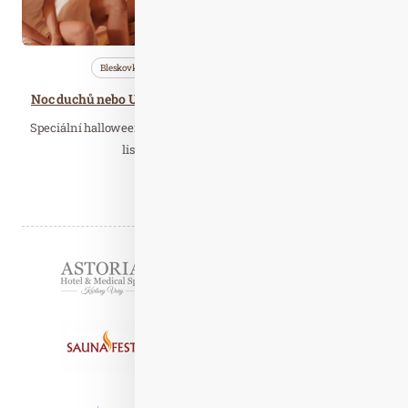
Bleskovky
Nezařazené
Saunování
Noc duchů nebo Upíří rituál: Wellness Horal chystá Halloweenské saunování
Speciální halloweenské saunování chystá na pátek 1. a sobotu 2.
listopadu relaxační centrum…
Číst celý článek
Partneři