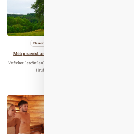
Bleskovky
Nezařazené
Wellness…
Měli ji zavést uranovou hlušinou. Teď je z ní Strom roku
Vítězkou letošní ankety Strom roku se ziskem 2 452 hlasů se stala
Hrušeň hnilička z obce Drásov na…
Číst celý článek
Říj. 28
2024