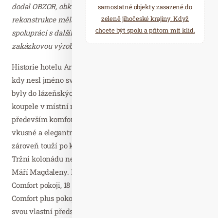
dodal OBZOR, obklady firma RAKO. Realizaci celé
samostatné objekty zasazené do
zeleně jihočeské krajiny. Když
rekonstrukce měla na starosti firma 2V s.r.o., která se ve
chcete být spolu a přitom mít klid.
spolupráci s dalšími českými živnostníky postarala o
zakázkovou výrobu interiéru,“
doplňuje Milan Krajovan.
Historie hotelu Art Deco WOLKER sahá až do roku 1732,
kdy nesl jméno svého majitele, dům Müller. V té době již
byly do lázeňských domů zaváděny vany na zdravotní
koupele v místní minerální vodě. Dnes hotel nabízí
především komfortní ubytování pro hosty, kteří ocení
vkusné a elegantní prostředí se stylovými detaily, a
zároveň touží po klidu a soukromí. Bonusem je výhled na
Tržní kolonádu nebo směrem k Vřídlu a na kostel sv.
Máří Magdaleny. Hotel disponuje 10 jednolůžkovými
Comfort pokoji, 18 dvoulůžkovými pokoji, 6 Junior Suite
Comfort plus pokoji a 4 Superior apartmá. Každý pokoj má
svou vlastní předsíňku, koupelnu se sprchou, toaletu, LED