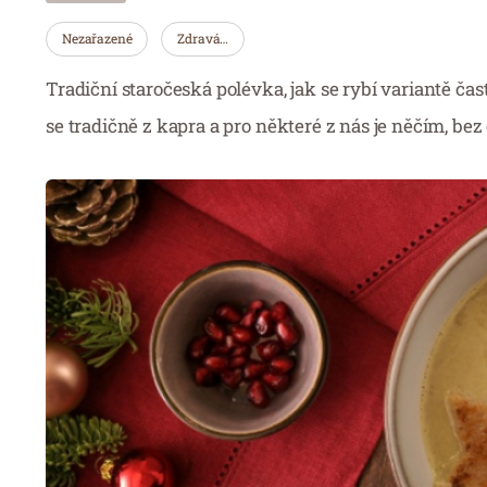
Nezařazené
Zdravá…
Tradiční staročeská polévka, jak se rybí variantě čas
se tradičně z kapra a pro některé z nás je něčím, b