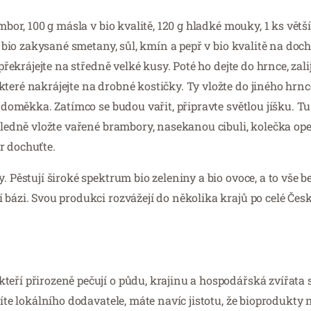
bor, 100 g másla v bio kvalitě, 120 g hladké mouky, 1 ks větší
 g bio zakysané smetany, sůl, kmín a pepř v bio kvalitě na doc
řekrájejte na středně velké kusy. Poté ho dejte do hrnce, zalijt
eré nakrájejte na drobné kostičky. Ty vložte do jiného hrnce,
é doměkka. Zatímco se budou vařit, připravte světlou jíšku. Tu
ásledně vložte vařené brambory, nasekanou cibuli, kolečka op
r dochuťte.
 Pěstují široké spektrum bio zeleniny a bio ovoce, a to vše be
 bázi. Svou produkci rozvážejí do několika krajů po celé Česk
teří přirozeně pečují o půdu, krajinu a hospodářská zvířata
líte lokálního dodavatele, máte navíc jistotu, že bioprodukty