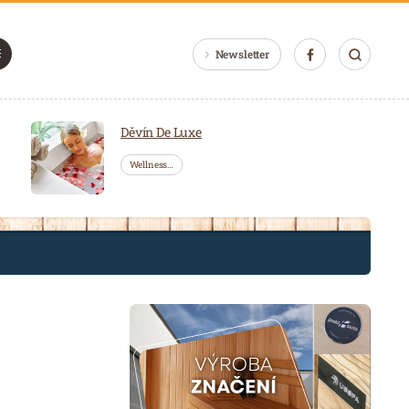
Newsletter
Děvín De Luxe
Wellness…