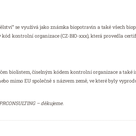
lství“ se využívá jako známka biopotravin a také všech bio
kód kontrolní organizace (CZ-BIO-xxx), která provedla certif
čen biolistem, číselným kódem kontrolní organizace a také 
 nebo mimo EU společně s názvem země, ve které byly vypro
PEPRCONSULTING – děkujeme.