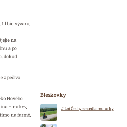
 1 l bio vývaru,
jejte na
inu a po
ho, dokud
e z pečiva
Bleskovky
leko Nového
enina – mrkev,
Jižní Čechy ze sedla motorky
 přímo na farmě,