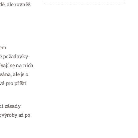
dě, ale rovněž
mem
né požadavky
vají se na nich
ána, ale je o
á pro příští
vní zásady
ovýroby až po