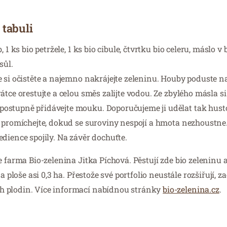
 tabuli
 ks bio petržele, 1 ks bio cibule, čtvrtku bio celeru, máslo v b
sůl.
 si očistěte a najemno nakrájejte zeleninu. Houby poduste n
tce orestujte a celou směs zalijte vodou. Ze zbylého másla si 
ostupně přidávejte mouku. Doporučujeme ji udělat tak husto
 promíchejte, dokud se suroviny nespojí a hmota nezhoustne.
dience spojily. Na závěr dochuťte.
 farma Bio-zelenina Jitka Píchová. Pěstují zde bio zeleninu 
 ploše asi 0,3 ha. Přestože své portfolio neustále rozšiřují, z
h plodin. Více informací nabídnou stránky
bio-zelenina.cz
.