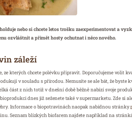
eholduje nebo si chcete letos trošku zaexperimentovat a vyz
nu ozvláštnit a přimět hosty ochutnat i něco nového.
vin záleží
e, ze kterých chcete polévku připravit. Doporučujeme volit kv
rodukují v souladu s přírodou. Nemusíte se ale bát, že byste 
ká část z nich totiž v dnešní době běžně nabízí svoje produ
ioprodukci dnes již seženete také v supermarketu. Zde si ale
zebry. Informace o biopotravinách naopak nabídnou stránky
ravinu. Seznam blízkých biofarem najdete například na strán