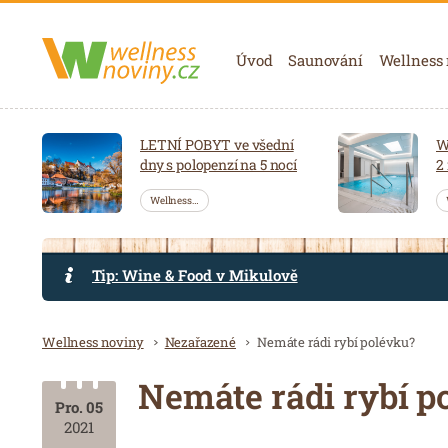
Navigace
Úvod
Saunování
Wellness
LETNÍ POBYT ve všední
W
dny s polopenzí na 5 nocí
2
Wellness…
Tip: Wine & Food v Mikulově
Drobečková navigace
Wellness noviny
Nezařazené
Nemáte rádi rybí polévku?
Nemáte rádi rybí p
Pro. 05
2021