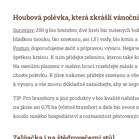
Houbová polévka, která zkrášlí vánoční
Suroviny:
200 g bio brambor, dvě hrsti bio sušených hub, 1
hladkou mouku, bio smetanu, asi 1,5 l vody, bio kmín a 
Postup:
doporučujeme začít s přípravou vývaru. Nejprve
špetkou kmínu. K nim přidejte zeleninu, kterou také krá
Na menším plameni v malém hrnci rozehřejte máslo a p
chcete polévku. K jíšce nakonec přidejte smetanu a vše
k vývaru a vše znovu důkladně zamíchejte, aby se ingre
TIP: Pro brambory a jiné produkty v bio kvalitě nabídne
na ploše asi 0,75 ha (včetně brambor) a dále bio ovoce na
kouzlo malého hospodářství a rozmanitost pěstovanýc
Zelňačka i na štědrovečerní stůl