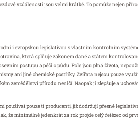
ojezdové vzdálenosti jsou velmi krátké. To pomůže nejen příro
rodní i evropskou legislativou s vlastním kontrolním systé
potravina, která splňuje zákonem dané a státem kontrolova
osevním postupu a péči o půdu. Pole jsou plná života, nepouží
ismy ani jiné chemické postřiky. Zvířata nejsou pouze využív
kém zemědělství přírodu neničí. Naopak ji zlepšuje a uchováv
í používat pouze ti producenti, již dodržují přesné legislati
ak, že minimálně jedenkrát za rok projde celý řetězec od prv