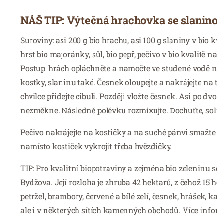
NÁŠ TIP: Výtečná hrachovka se slanino
Suroviny:
asi 200 g bio hrachu, asi 100 g slaniny v bio kva
hrst bio majoránky, sůl, bio pepř, pečivo v bio kvalitě n
Postup:
hrách opláchněte a namočte ve studené vodě na 
kostky, slaninu také. Česnek oloupejte a nakrájejte na
chvilce přidejte cibuli. Později vložte česnek. Asi po 
nezměkne. Následně polévku rozmixujte. Dochuťte, sol
Pečivo nakrájejte na kostičky a na suché pánvi smažte 
namísto kostiček vykrojit třeba hvězdičky.
TIP: Pro kvalitní biopotraviny a zejména bio zeleninu
Bydžova. Její rozloha je zhruba 42 hektarů, z čehož 15 
petržel, brambory, červené a bílé zelí, česnek, hrášek, 
ale i v některých sítích kamenných obchodů. Více inf