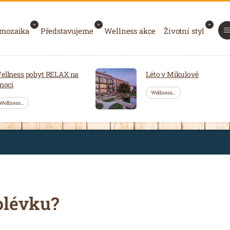
 mozaika
Představujeme
Wellness akce
Životní styl
ellness pobyt RELAX na
Léto v Mikulově
 noci
Wellness…
Wellness…
olévku?