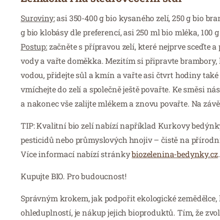
Suroviny:
asi 350-400 g bio kysaného zelí, 250 g bio bram
g bio klobásy dle preferencí, asi 250 ml bio mléka, 100
Postup:
začněte s přípravou zelí, které nejprve sceďte a p
vody a vařte doměkka. Mezitím si připravte brambory, kt
vodou, přidejte sůl a kmín a vařte asi čtvrt hodiny tak
vmíchejte do zelí a společně ještě povařte. Ke směsi n
a nakonec vše zalijte mlékem a znovu povařte. Na závě
TIP: Kvalitní bio zelí nabízí například Kurkovy bedýnky.
pesticidů nebo průmyslových hnojiv – čistě na přírodní
Více informací nabízí stránky
biozelenina-bedynky.cz
.
Kupujte BIO. Pro budoucnost!
Správným krokem, jak podpořit ekologické zemědělce, k
ohleduplností, je nákup jejich bioproduktů. Tím, že zvo