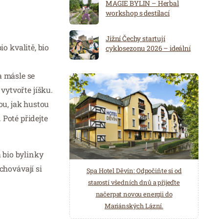
MAGIE BYLIN – Herbal
workshop s destilací
Jižní Čechy startují
io kvalitě, bio
cyklosezonu 2026 – ideální
destinace pro aktivní
dovolenou
a másle se
vytvořte jíšku.
u, jak hustou
 Poté přidejte
a bio bylinky
achovávají si
Spa Hotel Děvín: Odpočiňte si od
Saunový ráj Holice: Odpočinek a
starostí všedních dnů a přijeďte
relaxace v oáze klidu a pohody.
načerpat novou energii do
Několik druhů saun a různé možnosti
Mariánských Lázní.
ochlazení.