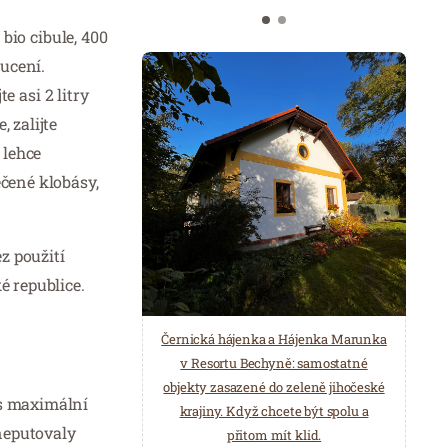
 bio cibule, 400
hucení.
e asi 2 litry
 zalijte
 lehce
ečené klobásy,
z použití
é republice.
Černická hájenka a Hájenka Marunka
v Resortu Bechyně: samostatné
objekty zasazené do zeleně jihočeské
 s maximální
krajiny. Když chcete být spolu a
 neputovaly
přitom mít klid.