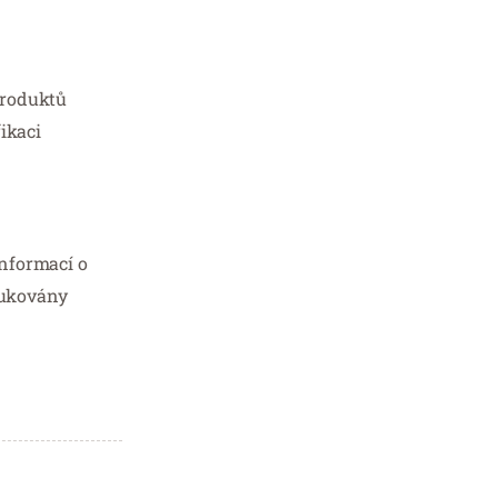
produktů
ikaci
informací o
dukovány