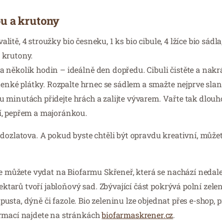
u a krutony
litě, 4 stroužky bio česneku, 1 ks bio cibule, 4 lžíce bio sádla,
a krutony.
několik hodin – ideálně den dopředu. Cibuli čistěte a nakrá
 tenké plátky. Rozpalte hrnec se sádlem a smažte nejprve slan
dvou minutách přidejte hrách a zalijte vývarem. Vařte tak dlou
í, pepřem a majoránkou.
dozlatova. A pokud byste chtěli být opravdu kreativní, můžet
 se můžete vydat na Biofarmu Skřeneř, která se nachází neda
hektarů tvoří jabloňový sad. Zbývající část pokrývá polní zel
kapusta, dýně či fazole. Bio zeleninu lze objednat přes e-shop,
ormací najdete na stránkách
biofarmaskrener.cz
.