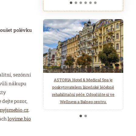
koušet polévku
alitní, sezónní
ASTORIA Hotel & Medical Spa je
Belgická značka Aromen nabízí
kvůli nákupu
poskytovatelem lázeňské léčebně
přírodní produkty pro wellness a
kty
rehabilitační péče. Odpočiňte si ve
saunová centra. Éterické oleje,
 dejte pozor,
Wellness a Balneo centru.
hydroláty, esence pro parní lázně…
myjsmebio.cz
.
kách
lovime.bio