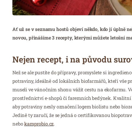
Ať už se v seznamu hostů objeví někdo, kdo jí úplně n
novou, přinášíme 3 recepty, kterými můžete letošní me
Nejen recept, i na původu suro
Než se ale pustíte do přípravy, promyslete si ingredienc
potraviny, ideálně od lokálních biofarmářů, kteří vše p
museli ve vánočním shonu vážit cestu na ekofarmu. Vel
prostřednictví e-shopů či faremních bedýnek. Kvalitní b
aby potraviny nesly označení logem biolistu nebo bio
Jedině ty zaručí, že se jedná o certifikovanou biopot
nebo
kamprobio.cz
.