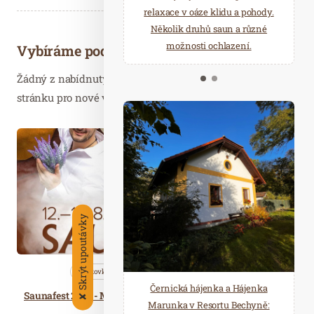
starostí všedních dnů a přijeďte
relaxace v oáze klidu a pohody.
načerpat novou energii do
Několik druhů saun a různé
Mariánských Lázní.
možnosti ochlazení.
Vybíráme podobné články
Žádný z nabídnutých článků vás nezajímá? Aktualizujte
stránku pro nové výsledky...
Srp. 01
2021
Skrýt upoutávky
Bleskovky
Nezařazené
Saunování
Černická hájenka a Hájenka
Saunafest 2021 - Mezinárodní festival zážitkového saunování!
✘
Marunka v Resortu Bechyně: