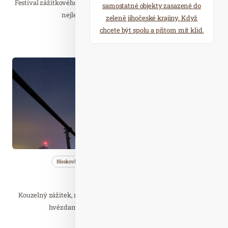
Festival zážitkového saunování Saunafest 2021 představí u nás to
samostatné objekty zasazené do
nejlepší ze světového saunového…
zeleně jihočeské krajiny. Když
chcete být spolu a přitom mít klid.
Číst celý článek
Čer. 18
2024
Bleskovky
Nezařazené
Wellness…
Magic Sky Night
Kouzelný zážitek, na který jen tak nezapomenete? Obklopte se
hvězdami a vychutnejte si prázdninovou…