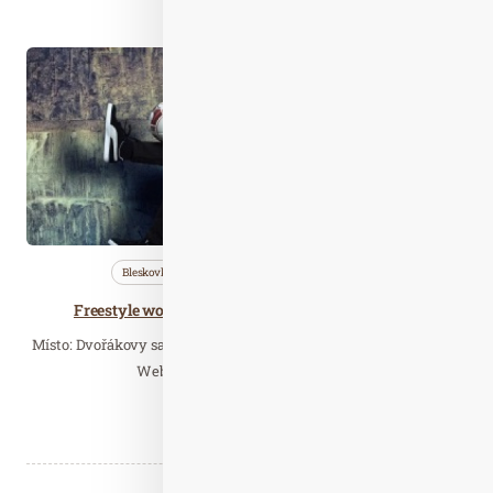
Číst celý článek
Čer. 09
2021
Bleskovky
Nezařazené
Wellness…
Freestyle workshop s mistrem světa - Jan Weber
Místo: Dvořákovy sady, vstupné zdarma. Největší úspěchy Honzy
Webera: 8x mistr světa, 5x mistr…
Číst celý článek