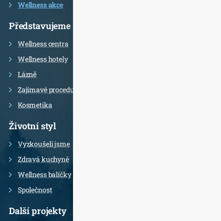
Wellness akce
Představujeme
Wellness centra
Wellness hotely
Lázně
Zajímavé procedury
Kosmetika
Životní styl
Vyzkoušeli jsme
Zdravá kuchyně
Wellness balíčky
Společnost
Další projekty