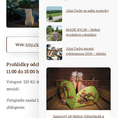
Jižní Čechy ze sedla motorky
MAGIE BYLIN – Herbal
workshop s destilací
Web:
http://kost-hrad.cz
Jižní Čechy startují
cyklosezonu 2026 – ideální
destinace pro aktivní
Prohlídky odchází každou půl hodinu, a to od
dovolenou
11:00 do 15:00 hodin.
Vstupné: 120 Kč dospělí, 80 Kč studenti/děti, 90 Kč
senioři.
Fotografie zaslal Lukáš Klečal, Správa hradu Kost,
děkujeme.
Spa Hotel Děvín: Odpočiňte si od
Saunový ráj Holice: Odpočinek a