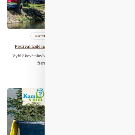
Bleskovky
Nezařazené
Wellness…
Festival Lodě na vltavské vodě nabídne plavby zdarma
Vyhlídkové plavby, půjčovny plavidel i kol, ale také lezení na
ferratě a navíc vše zdarma. To je…
Číst celý článek
Led. 07
2023