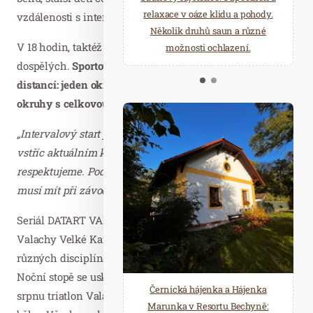
starostí všedních dnů a přijeďte
relaxace v oáze klidu a pohody.
vzdálenosti s intervalovým startem.
načerpat novou energii do
Několik druhů saun a různé
V 18 hodin, taktéž intervalově, odstartuje hlavní závod
Mariánských Lázní.
možnosti ochlazení.
dospělých.
Sportovci si tentokrát mohou vybrat ze dvou
distancí: jeden okruh dlouhý 7,5 kilometrů, nebo dva
okruhy s celkovou délkou 15 kilometrů.
„Intervalový start je pro běžkaře komfortní, navíc vychází
vstříc aktuálním koronavirovým opatřením, která plně
respektujeme. Podmínkou účasti také je, že účastníci
musí mít při závodu čelovku,“
zdůraznil Bohuslav Komín.
Seriál DATART VALACHY TOUR, pořádaný Resortem
Valachy Velké Karlovice, zahrnuje celkem čtyři závody v
různých disciplínách a různých ročních obdobích. Po
Noční stopě se uskuteční v červnu závod horských kol, v
Černická hájenka a Hájenka
srpnu triatlon Valachy man a v říjnu závod v terénním
Marunka v Resortu Bechyně: