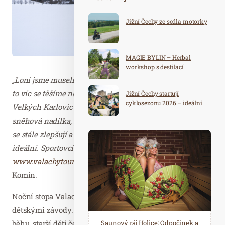
Jižní Čechy ze sedla motorky
MAGIE BYLIN – Herbal
workshop s destilací
„Loni jsme museli běžkařský závod kvůli covidu zrušit, o
to víc se těšíme na letošní ročník. Začátkem týdne do
Jižní Čechy startují
cyklosezonu 2026 – ideální
Velkých Karlovic konečně dorazila dlouho očekávaná
destinace pro aktivní
sněhová nadílka, sněžit má i v příštích dnech, podmínky
dovolenou
se stále zlepšují a věříme, že na únorový závod budou
ideální. Sportovci se do Noční stopy mohou registrovat na
www.valachytour.cz
.“
uvedl ředitel závodu Bohuslav
Komín.
Noční stopa Valachy odstartuje 5. února v 16 hodin
dětskými závody. Děti do 6 let budou závodit v klasickém
běhu, starší děti čeká běžkařský závod na kratší
Spa Hotel Děvín: Odpočiňte si od
Saunový ráj Holice: Odpočinek a