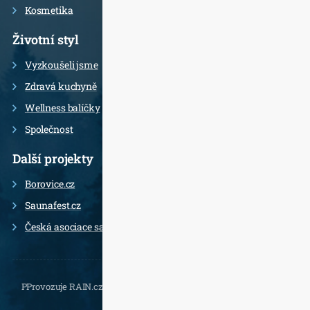
Kosmetika
Životní styl
Vyzkoušeli jsme
Zdravá kuchyně
Wellness balíčky
Společnost
Další projekty
Borovice.cz
Saunafest.cz
Česká asociace saunérů
PProvozuje RAIN.cz, Daliborova 22a, 102 00 Praha 10 - Hostivař,
, e-
mail.: