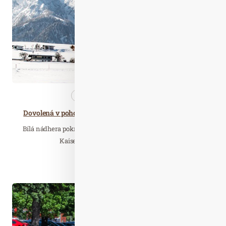
2022
Cestujeme
Nezařazené
Dovolená v pohodové zimní outdoor aréně Kaiserwinkl
Bílá nádhera pokrývá hory a údolí a nechává zářit čtyři obce
Kaiserwinklu - Walchsee, Kössen,…
Číst celý článek
Srp. 18
2020