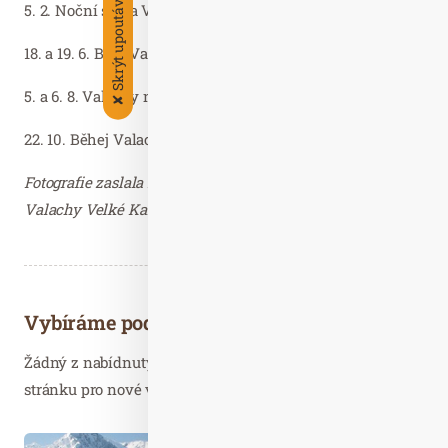
Skrýt upoutávky
5. 2. Noční stopa Valachy (Velké Karlovice)
18. a 19. 6. Bike Valachy Bílá (Bílá)
5. a 6. 8. Valachy man (Nový Hrozenkov)
✘
22. 10. Běhej Valachy (Velké Karlovice)
Fotografie zaslala Martina Žáčková, PR manažer Resort
Valachy Velké Karlovice – děkujeme.
Vybíráme podobné články
Žádný z nabídnutých článků vás nezajímá? Aktualizujte
stránku pro nové výsledky...
Úno. 08