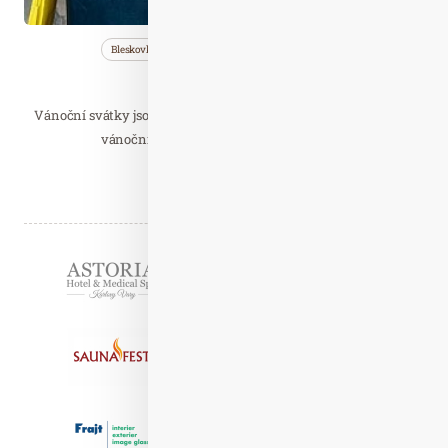
Bleskovky
Nezařazené
Wellness…
Vánoční stromky
Vánoční svátky jsou za námi a mnoho lidí se ptá, co s použitým
vánočním stromkem. Plastové stromky…
Číst celý článek
Partneři