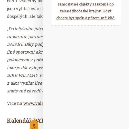
běhu. Všechny akce jsou bodově propojeny a na závěr
samostatné objekty zasazené do
jsou vyhlašováni absolutní vítězové nejen v kategorii
zeleně jihočeské krajiny. Když
dospělých, ale také dětí a sportovních klubů.
chcete být spolu a přitom mít klid.
„Do letošního jubilejního ročníku vstupujeme s novým
titulárním partnerem, jímž se stal elektro prodejce
DATART. Díky podpoře DATARTu můžeme v situaci, kdy
jiné sportovní akce nepřečkaly covidové období, nejen
pokračovat v pořádání závodů v již zavedené kvalitě, ale
také je dál vylepšovat a rozvíjet. Nově například závod
BIKE VALACHY rozšíříme z jednoho dne na dva, budeme
z akcí vysílat live stream a můžeme zachovat symbolické
startovné závodů dětí,“
uzavřel Bohuslav Komín.
Více na
www.valachytour.cz
Kalendář DATART VALACHY TOUR 2022