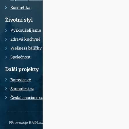
Kosmetika
Životní styl
Vyzkoušeli jsme
Zdravá kuchyně
Wellness balíčky
Společnost
Další projekty
Borovice.cz
Saunafest.cz
Česká asociace saunérů
PProvozuje RAIN.cz, Daliborova 22a, 102 00 Praha 10 - Hostivař,
, e-