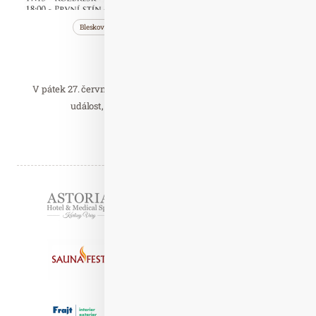
Bleskovky
Saunování
Wellness…
Saunová noc
– Mezi světlem a tmou
V pátek 27. června se v Saunovém ráji odehraje mimořádná
událost, která potěší všechny milovníky…
Číst celý článek
Partneři