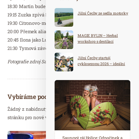
18:30 Martin bude Daniel Landa
Jižní Čechy ze sedla motorky
19:15 Zuzka zpívá Ša-la-la
19:30 Citronovo-medový peeling s Ilonou
20:00 Přemek alias Freddie Mercury
MAGIE BYLIN – Herbal
20:45 Ilona jako Lucie Bílá
workshop s destilací
21:30 Tymová závěrečná show
Jižní Čechy startují
Fotografie zdroj Saunový ráj – děkujeme.
cyklosezonu 2026 – ideální
destinace pro aktivní
dovolenou
Vybíráme podobné články
Žádný z nabídnutých článků vás nezajímá? Aktualizujte
stránku pro nové výsledky...
Dub. 09
Spa Hotel Děvín: Odpočiňte si od
Saunový ráj Holice: Odpočinek a
2024