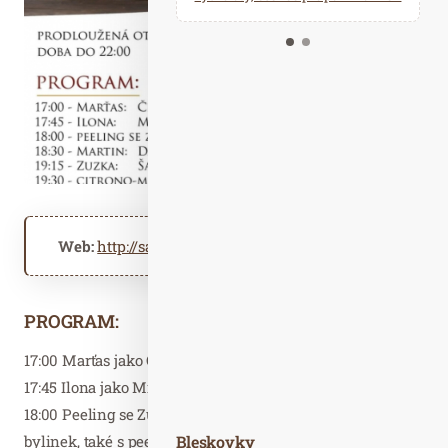
Kalendář událostí
Odebírejte náš newsletter
Kontakt
Web:
http://saunovyraj.cz
PROGRAM:
17:00 Marťas jako Československá zlatá slavice
17:45 Ilona jako Michael Jackson
18:00 Peeling se Zuzkou – luxusní varianta z jarních
bylinek, také s peelingem na obličej
Bleskovky