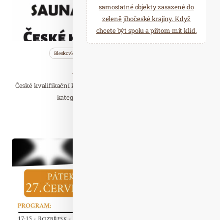
samostatné objekty zasazené do
zeleně jihočeské krajiny. Když
chcete být spolu a přitom mít klid.
Bleskovky
Nezařazené
Saunování
Sauna Herbal CUP 2023
České kvalifikační kolo Sauna Herbal Cup 2023 přinese soutěže v
kategoriích Relax Herbal Aufguss a…
Číst celý článek
Kvě. 30
2025