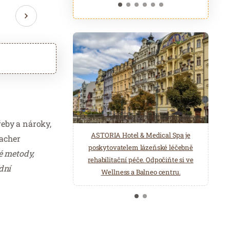
řeby a nároky,
ASTORIA Hotel & Medical Spa je
Belgická značka Aromen nabízí
racher
poskytovatelem lázeňské léčebně
přírodní produkty pro wellness a
é metody,
rehabilitační péče. Odpočiňte si ve
saunová centra. Éterické oleje,
dní
Wellness a Balneo centru.
hydroláty, esence pro parní lázně…