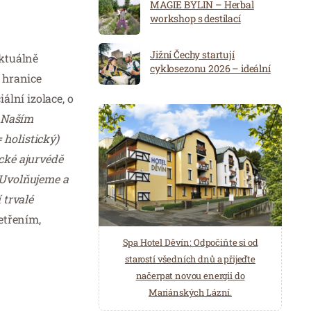
MAGIE BYLIN – Herbal
workshop s destilací
Jižní Čechy startují
aktuálně
cyklosezonu 2026 – ideální
a hranice
destinace pro aktivní
dovolenou
ální izolace, o
„Naším
= holistický)
cké ajurvédě
. Uvolňujeme a
 trvalé
etřením,
Spa Hotel Děvín: Odpočiňte si od
Saunový ráj Holice: Odpočinek a
starostí všedních dnů a přijeďte
relaxace v oáze klidu a pohody.
načerpat novou energii do
Několik druhů saun a různé možnosti
Mariánských Lázní.
ochlazení.