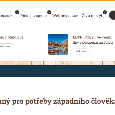
 mozaika
Představujeme
Wellness akce
Životní styl
éto v Mikulově
LETNÍ POBYT ve všední
dny s polopenzí na 5 nocí
Wellness…
Wellness…
ný pro potřeby západního člověk