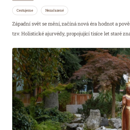
Cestujeme
Nezařazené
Západní svět se mění, začíná nová éra hodnot a pov
tzv. Holistické ajurvédy, propojující tisíce let staré 