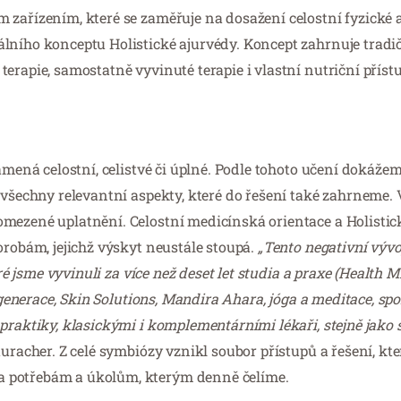
 zařízením, které se zaměřuje na dosažení celostní fyzické 
lního konceptu Holistické ajurvédy. Koncept zahrnuje tradič
erapie, samostatně vyvinuté terapie i vlastní nutriční přístu
namená celostní, celistvé či úplné. Podle tohoto učení doká
 všechny relevantní aspekty, které do řešení také zahrneme.
omezené uplatnění. Celostní medicínská orientace a Holistic
orobám, jejichž výskyt neustále stoupá.
„Tento negativní vývoj
eré jsme vyvinuli za více než deset let studia a praxe (Health 
egenerace, Skin Solutions, Mandira Ahara, jóga a meditace, spo
praktiky, klasickými i komplementárními lékaři, stejně jako 
uracher. Z celé symbiózy vznikl soubor přístupů a řešení, kte
a potřebám a úkolům, kterým denně čelíme.