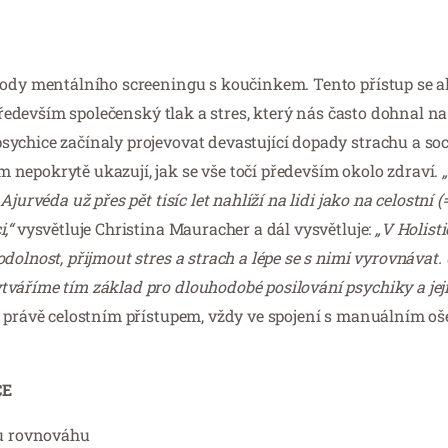
etody mentálního screeningu s koučinkem. Tento přístup se 
 především společenský tlak a stres, který nás často dohnal n
chice začínaly projevovat devastující dopady strachu a soci
nepokrytě ukazují, jak se vše točí především okolo zdraví.
urvéda už přes pět tisíc let nahlíží na lidi jako na celostní (
i,“
vysvětluje Christina Mauracher a dál vysvětluje:
„V Holisti
dolnost, přijmout stres a strach a lépe se s nimi vyrovnávat
váříme tím základ pro dlouhodobé posilování psychiky a její
í právě celostním přístupem, vždy ve spojení s manuálním oš
CE
vu rovnováhu