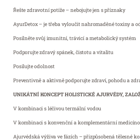
Řešte zdravotní potíže – nebojujte jen s příznaky
AyurDetox – je třeba vyloučit nahromaděné toxiny a o
Posilněte svůj imunitní, trávicí a metabolický systém
Podporujte zdravý spánek, čistotu a vitalitu
Posilujte odolnost
Preventivně a aktivně podporujte zdraví, pohodu a zdra
UNIKÁTNÍ KONCEPT HOLISTICKÉ AJURVÉDY, ZAL
V kombinaci s léčivou termální vodou
V kombinaci s konvenční a komplementární medicín
Ajurvédská výživa ve fázích – přizpůsobená tělesné ko