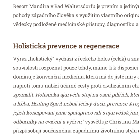
Resort Mandira v Bad Waltersdorfu je prvním a jediným
pohody západního člověka s využitím vlastního originá
vědecky podložené medicínské přístupy, diagnostiku a t
Holistická prevence a regenerace
Výraz „holistický“ vychází z řeckého holos (celek) a z
souvislosti rozpoznat pouze tehdy, máme-li k dispozici
dominuje konvenční medicína, která má do jisté míry 
naproti tomu nabízí účinné cesty proti civilizačním ch
zpomalit. Holistická ajurvéda stojí na osmi pilířích, kt
a léčba, Healing Spirit neboli léčivý duch, prevence & r
jejich koncipování jsme spolupracovali s ajurvédskými 
odborníky na cvičení a výživu,“
vysvětluje Christina Ma
přizpůsobují současnému západnímu životnímu stylu 