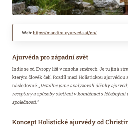
Web:
https://mandira-ayurveda.at/en/
Ajurvéda pro západní svět
Indie se od Evropy liší v mnoha směrech. Je tu jiná stra
kterým člověk čelí. Rozdíl mezi Holistickou ajurvédou 
následovně:
„Detailně jsme analyzovali účinky ajurvéd
receptury a způsoby ošetření v kombinaci s léčebnými a
společnosti.“
Koncept Holistické ajurvédy od Christ