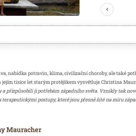
va, nabídka potravin, klima, civilizační choroby, ale také pot
a jejím tisíce let starým protějškem vysvětluje Christina Mau
y a přizpůsobili ji potřebám západního světa. Vznikly tak nov
 terapeutickými postupy, které jsou přesně šité na míru zápa
iny Mauracher