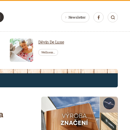
Newsletter
Děvín De Luxe
Wellness…
a