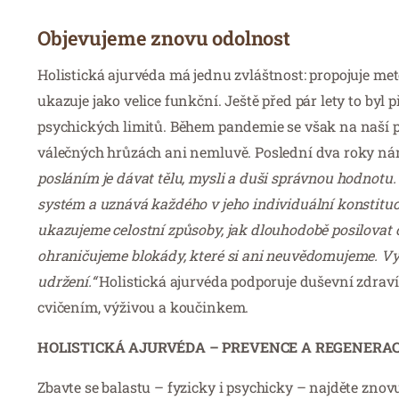
Objevujeme znovu odolnost
Holistická ajurvéda má jednu zvláštnost: propojuje m
ukazuje jako velice funkční. Ještě před pár lety to byl
psychických limitů. Během pandemie se však na naší psy
válečných hrůzách ani nemluvě. Poslední dva roky nám 
posláním je dávat tělu, mysli a duši správnou hodnotu. Aj
systém a uznává každého v jeho individuální konstituc
ukazujeme celostní způsoby, jak dlouhodobě posilovat o
ohraničujeme blokády, které si ani neuvědomujeme. Vyt
udržení.“
Holistická ajurvéda podporuje duševní zdrav
cvičením, výživou a koučinkem.
HOLISTICKÁ AJURVÉDA – PREVENCE A REGENERA
Zbavte se balastu – fyzicky i psychicky – najděte zno