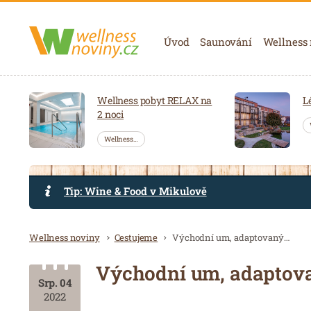
Navigace
Úvod
Saunování
Wellness
Wellness pobyt RELAX na
L
2 noci
Wellness…
Tip: Wine & Food v Mikulově
Drobečková navigace
Wellness noviny
Cestujeme
Východní um, adaptovaný pro potřeby západního člověka
Východní um, adaptova
Srp. 04
2022