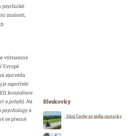
a psychické
ní znalosti,
p.
žeme významné
 V Evropě
ká ajurvéda
 je zapotřebí
MED, konzultace
Bleskovky
rt a pohyb). Na
s psychology a
Jižní Čechy ze sedla motorky
ré se přesně