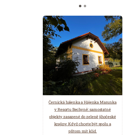
Černická hájenka a Hájenka Marunka
v Resortu Bechyně: samostatné
objekty zasazené do zeleně jihočeské
krajiny. Když chcete být spolu a
přitom mít klid.