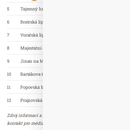
5
Tajemný hradní pán
Zlínský kraj
6
Bratrská lípa v Kunvaldu
Pardubický kraj
7
Vorařská lípa
Královéhradecký
8
Majestátní dub pod Šumnou
Ústecký kraj
9
Jinan na Mendlově náměstí
Jihomoravský k
10
Bartákova třešeň
Jihomoravský k
11
Popovská bříza
Karlovarský kra
12
Prajzovská hruška
Zlínský kraj
Zdroj informací a fotografie zaslal: David Kopecký,
kontakt pro média Nadace Partnerství – děkujeme.