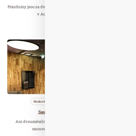
Prázdniny jsou za dveřmi a je čas to pořádně oslavit! Kde? No přece
v Aquacentru Šutka. V sobotu 22…
Číst celý článek
Čer. 19
2020
Bleskovky
Nezařazené
Saunování
Saunia vstupuje na Slovensko,
Ani dvouměsíční uzavření nepřerušilo rozvoj největší sítě
saunových světů v Česku, společnosti…