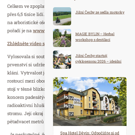
Celkem ve zpoplatněném hlasování volilo svého favorita
Jižní Čechy ze sedla motorky
přes 6,5 tisíce lidí. Výtěžek bezmála 215 tisíc korun putuje
na arboristické ošetření a nové výsadby. Kompletní
pořadí je na
www.stromroku.cz
.
MAGIE BYLIN – Herbal
workshop s destilací
Zhlédněte video s představením vítězného Stromu
Jižní Čechy startují
Vylosovala si soutěžní číslo 1. Vedla průběžné pořadí a
cyklosezonu 2026 – ideální
prvenství si udržela až do samotného konce tříměsíčního
destinace pro aktivní
klání. Vytrvalost je jí totiž vlastní. Hrušeň hnilička
dovolenou
rostoucí mezi obcemi Drásov a Dlouhá Lhota u Příbrami
stojí v těsné blízkosti uranové šachty, která byla otevřena
koncem padesátých let dvacátého století. Vytěžená
radioaktivní hlušina se vyvážela na haldu nedaleko
stromu. Její okraj se zastavil až v roce 1964 pouhých
pětadvacet metrů od letošní vítězky.
Spa Hotel Děvín: Odpočiňte si od
Saunový ráj Holice: Odpočinek a
„Je neskutečné, že v těžkých podmínkách během těžby v