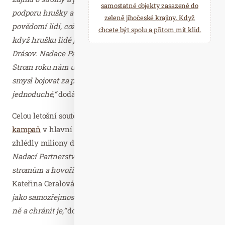
samostatné objekty zasazené do
podporu hrušky a společnými silami ji dostali do
zeleně jihočeské krajiny. Když
povědomí lidí, což byl pro nás cíl. Máme velkou radost,
chcete být spolu a přitom mít klid.
když hrušku lidé jezdí obdivovat do naší krásné obce
Drásov. Nadace Partnerství dělá skvělou práci a anketa
Strom roku nám ukázala, že i v dnešní těžké době má
smysl bojovat za přírodu, ale teď už víme, že to není
jednoduché,“
dodávají Kopáčkovi.
Celou letošní soutěž doprovázela
populárně naučná video
kampaň
v hlavní roli s Vladimírem Kořenem, kterou
zhlédly miliony diváků.
„Naším společným cílem s
Nadací Partnerství je získat větší pozornost veřejnosti ke
stromům a hovořit také o jejich roli v přírodě,“
komentuje
Kateřina Ceralová z Ondrášovky.
„Neměli bychom je brát
jako samozřejmost, ale všímat si jich kolem nás, pečovat o
ně a chránit je,“
dodává.