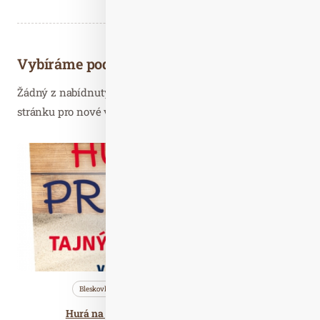
Vybíráme podobné články
Žádný z nabídnutých článků vás nezajímá? Aktualizujte
stránku pro nové výsledky...
Čer. 18
2019
Bleskovky
Nezařazené
Wellness…
Hurá na prázdniny s Aquacentrem Šutka