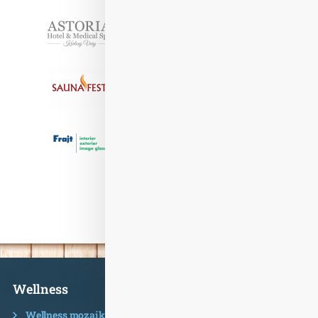
Partneři
Informace
Wellness
Wellness mozaika