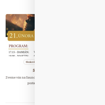
Číst celý článek
Led. 25
2025
Bleskovky
Nezařazené
Saunování
SÍLA MOCI – Saunová noc
Zveme vás na Saunovou noc SÍLA MOCI. Spojí se zde mužská síla s
postavami historickými, bájnými i…
Číst celý článek