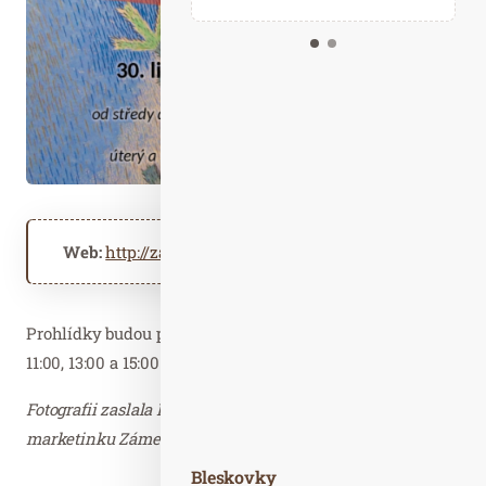
Kalendář událostí
Odebírejte náš newsletter
Kontakt
Web:
http://zameknm.cz
Prohlídky budou probíhat v předpokládaných časech
11:00, 13:00 a 15:00 hod.
Fotografii zaslala Lucie Oubrechtová, referentka kultury a
marketinku Zámek Nové Město nad Metují.
Bleskovky