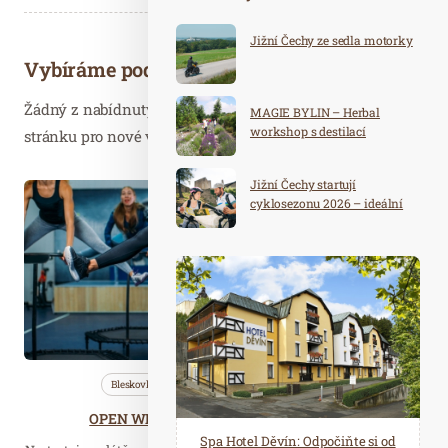
Jižní Čechy ze sedla motorky
Vybíráme podobné články
Žádný z nabídnutých článků vás nezajímá? Aktualizujte
MAGIE BYLIN – Herbal
workshop s destilací
stránku pro nové výsledky...
Jižní Čechy startují
Srp. 30
cyklosezonu 2026 – ideální
2020
destinace pro aktivní
dovolenou
Bleskovky
Nezařazené
Wellness…
OPEN WEEK ve fitness Aquapalace Praha
Spa Hotel Děvín: Odpočiňte si od
Saunový ráj Holice: Odpočinek a