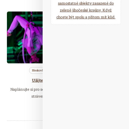
samostatné objekty zasazené do
zeleně jihočeské krajiny. Když
Čer. 14
chcete být spolu a přitom mít klid.
2019
Bleskovky
Nezařazené
Wellness…
Užijte si letní noci na Dolní Moravě
Naplánujte si pro sebe a svou rodinu prázdniny plné neobvykle
strávených chvil! Horský resort Dolní…
Číst celý článek