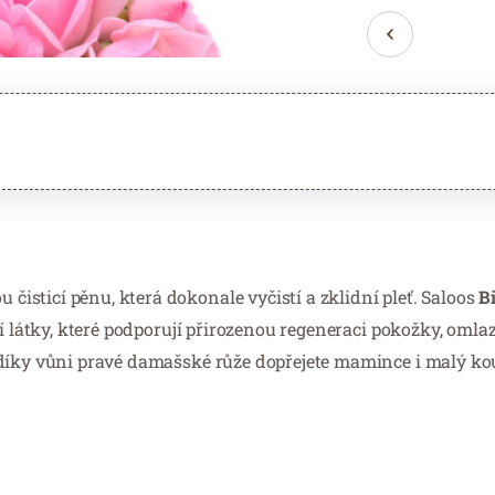
sticí pěnu, která dokonale vyčistí a zklidní pleť. Saloos
Bi
látky, které podporují přirozenou regeneraci pokožky, omlazu
 díky vůni pravé damašské růže dopřejete mamince i malý k