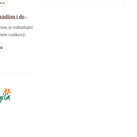
ené
Core je klíč ke zdravým zádům i dokonalé postavě
ore, je rozhodující
áteře i celkový…
ek