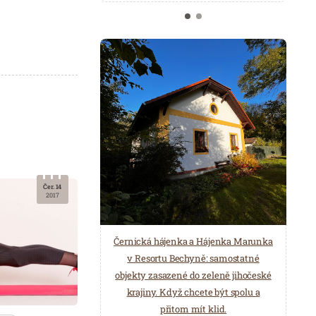
Čer. 14
2017
Černická hájenka a Hájenka Marunka
v Resortu Bechyně: samostatné
objekty zasazené do zeleně jihočeské
krajiny. Když chcete být spolu a
přitom mít klid.