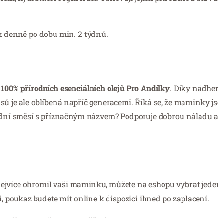
2x denně po dobu min. 2 týdnů.
100% přírodních esenciálních olejů Pro Andílky
. Díky nádhe
sů je ale oblíbená napříč generacemi. Říká se, že maminky j
írodní směsí s příznačným názvem? Podporuje dobrou náladu a
by nejvíce ohromil vaši maminku, můžete na eshopu vybrat jede
ci, poukaz budete mít online k dispozici ihned po zaplacení.