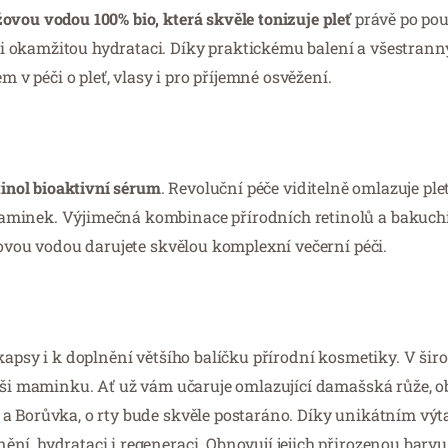
ovou vodou 100% bio, která skvěle tonizuje pleť
právě po pou
i okamžitou hydrataci. Díky praktickému balení a všestran
 péči o pleť, vlasy i pro příjemné osvěžení.
inol bioaktivní sérum
. Revoluční péče viditelně omlazuje ple
aminek. Výjimečná kombinace přírodních retinolů a bakuch
žovou vodou darujete skvělou komplexní večerní péči.
kapsy i k doplnění většího balíčku přírodní kosmetiky. V ši
vaši maminku. Ať už vám učaruje omlazující damašská růže, o
 a Borůvka, o rty bude skvěle postaráno. Díky unikátním vý
í, hydrataci i regeneraci. Obnovují jejich přirozenou barvu 