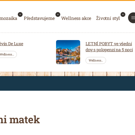
 mozaika
Představujeme
Wellness akce
Životní styl
ěvín De Luxe
LETNÍ POBYT ve všední
dny s polopenzí na 5 nocí
Wellness…
Wellness…
ni matek