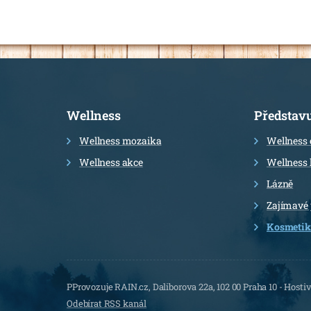
Informace
Wellness
Představ
Wellness mozaika
Wellness 
Wellness akce
Wellness 
Lázně
Zajímavé
Kosmetik
PProvozuje RAIN.cz, Daliborova 22a, 102 00 Praha 10 - Hostiv
Odebírat RSS kanál