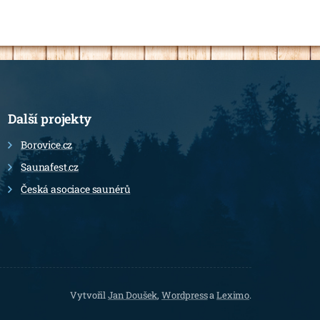
Další projekty
Borovice.cz
Saunafest.cz
Česká asociace saunérů
Vytvořil
Jan Doušek
,
Wordpress
a
Leximo
.