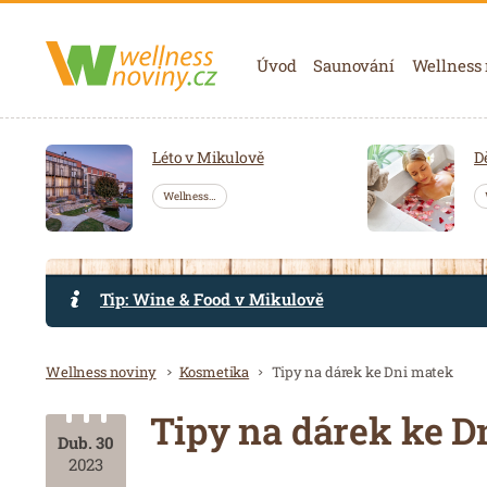
Navigace
Úvod
Saunování
Wellness
Léto v Mikulově
D
Wellness…
Tip: Wine & Food v Mikulově
Drobečková navigace
Wellness noviny
Kosmetika
Tipy na dárek ke Dni matek
Tipy na dárek ke D
Dub. 30
2023