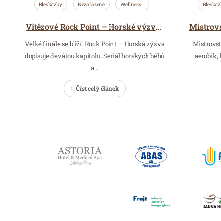
Bleskovky
Nezařazené
Wellness…
Bleskov
Vítězové Rock Point – Horské výzvy míří na Pálavu
Velké finále se blíží. Rock Point – Horská výzva
Mistrovst
dopisuje devátou kapitolu. Seriál horských běhů
aerobik,
a…
Číst celý článek
Partneři