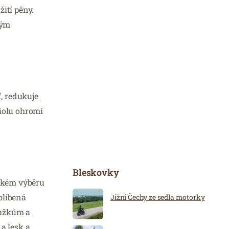
žití pěny.
ným
ť, redukuje
iolu ohromí
Bleskovky
rokém výběru
blíbená
Jižní Čechy ze sedla motorky
tažkům a
a lesk a