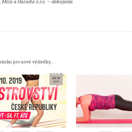
 Míča a Harašta s.r.o. – děkujeme.
ránku pro nové výsledky...
Zář. 30
2019