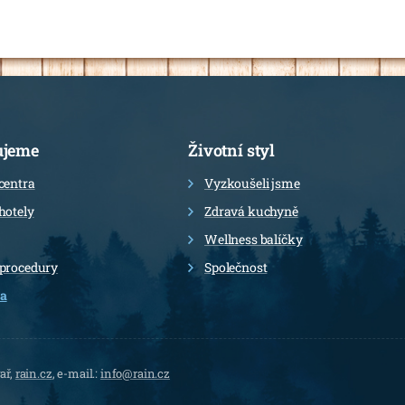
ujeme
Životní styl
centra
Vyzkoušeli jsme
hotely
Zdravá kuchyně
Wellness balíčky
 procedury
Společnost
a
ař,
rain.cz
, e-mail.:
info@rain.cz