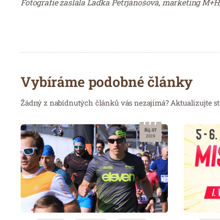
Fotografie zaslala Laďka Petrjánošová, marketing M+H,
Vybíráme podobné články
Žádný z nabídnutých článků vás nezajímá? Aktualizujte st
Říj. 07
2019