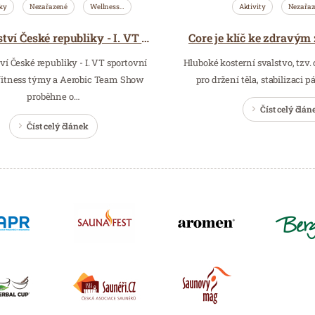
ky
Nezařazené
Wellness…
Aktivity
Nezařaz
Mistrovství České republiky - I. VT - SA, FT, ATS - Praha
ví České republiky - I. VT sportovní
Hluboké kosterní svalstvo, tzv. c
 fitness týmy a Aerobic Team Show
pro držení těla, stabilizaci p
proběhne o…
Číst celý člán
Číst celý článek