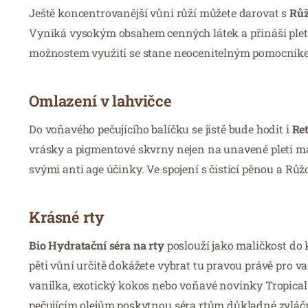
Ještě koncentrovanější vůni růží můžete darovat s
Růž
Vyniká vysokým obsahem cenných látek a přináší plet
možnostem využití se stane neocenitelným pomocníkem v
Omlazení v lahvičce
Do voňavého pečujícího balíčku se jistě bude hodit i
Ret
vrásky a pigmentové skvrny nejen na unavené pleti m
svými anti age účinky. Ve spojení s čisticí pěnou a Rů
Krásné rty
Bio Hydratační séra na rty
poslouží jako maličkost do 
pěti vůní určitě dokážete vybrat tu pravou právě pro 
vanilka, exotický kokos nebo voňavé novinky Tropical
pečujícím olejům poskytnou séra rtům důkladné zvláčněn