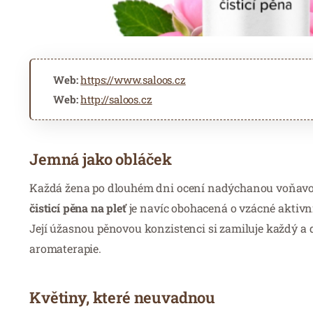
Web:
https://www.saloos.cz
Web:
http://saloos.cz
Jemná jako obláček
Každá žena po dlouhém dni ocení nadýchanou voňavou či
čisticí pěna na pleť
je navíc obohacená o vzácné aktivní 
Její úžasnou pěnovou konzistenci si zamiluje každý a
aromaterapie.
Květiny, které neuvadnou