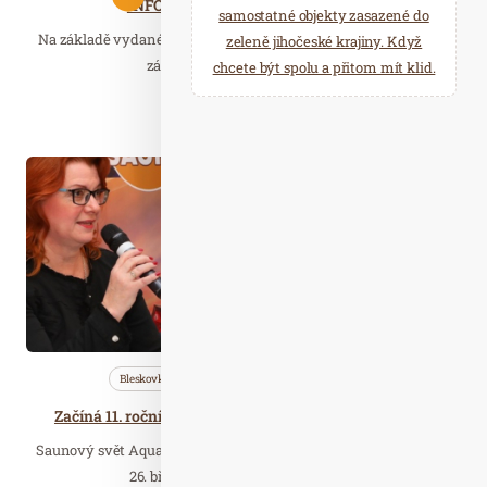
INFOTOUR a CYKLOTURISTIKA
samostatné objekty zasazené do
Na základě vydaného opatření Ministerstva zdravotnictví ČR o
zeleně jihočeské krajiny. Když
zákazu pořádání kulturních,…
chcete být spolu a přitom mít klid.
Číst celý článek
Bře. 22
2023
Bleskovky
Nezařazené
Saunování
Začíná 11. ročník oblíbeného festivalu SaunaFest 2023
Saunový svět Aquapalace Praha od čtvrtka 23. března do neděle
26. března hostí v pořadí 11. ročník…