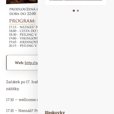
Kalendář událostí
Odebírejte náš newsletter
Kontakt
Web:
http://saunovyraj.cz
Začátek po 17. hodině a zajímavý program zaručuje super
zážitky.
17:10 – wellcome drink na terase
17:15 – Neznáš? Poznáš!
Bleskovky