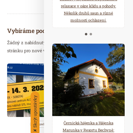
starostí všedních dnů a přijeďte
relaxace v oáze klidu a pohody.
načerpat novou energii do
Několik druhů saun a různé
Mariánských Lázní.
možnosti ochlazení.
Vybíráme podobné články
Žádný z nabídnutých článků vás nezajímá? Aktualizujte
stránku pro nové výsledky...
Bře. 10
2020
Skrýt upoutávky
Černická hájenka a Hájenka
Bleskovky
Nezařazené
Wellness…
Marunka v Resortu Bechyně:
✘