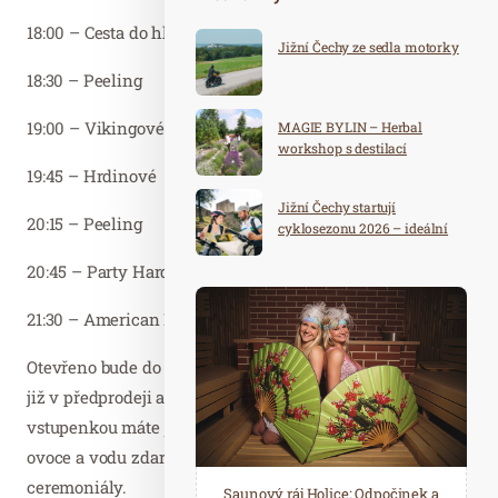
18:00 – Cesta do hlubin
Jižní Čechy ze sedla motorky
18:30 – Peeling
19:00 – Vikingové
MAGIE BYLIN – Herbal
workshop s destilací
19:45 – Hrdinové
Jižní Čechy startují
20:15 – Peeling
cyklosezonu 2026 – ideální
destinace pro aktivní
20:45 – Party Hard
dovolenou
21:30 – American Dream
Otevřeno bude do 22:00. Vstupenky na saunovou noc jsou
již v předprodeji a jako vždy, jejich počet je omezen. Se
vstupenkou máte jistotu volné skříňky při příchodu,
ovoce a vodu zdarma a také přednostní vstupy na
ceremoniály.
Spa Hotel Děvín: Odpočiňte si od
Saunový ráj Holice: Odpočinek a