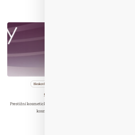
Číst celý článek
Říj. 16
2019
Bleskovky
Nezařazené
Wellness…
Congress of Beauty 2019
Prestižní kosmetický kongres je určen pro profesionály ve světě
kosmetiky a krásy, kosmetičky a…
Číst celý článek